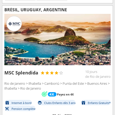
BRÉSIL, URUGUAY, ARGENTINE
10 jours
MSC Splendida
de Rio de Janeiro
Rio de Janeiro > Ilhabella > Camboriú > Punta del Este > Buenos Aires >
Ilhabella > Rio de Janeiro
Payez en 4X
Internet à bord
Clubs Enfants dès 3 ans
Enfants Gratuits*
Pension complète