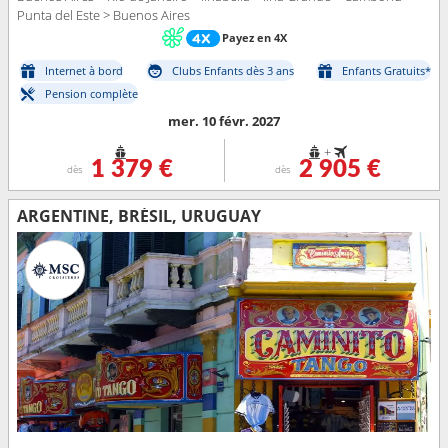
Punta del Este > Buenos Aires
Payez en 4X
Internet à bord
Clubs Enfants dès 3 ans
Enfants Gratuits*
Pension complète
mer. 10 févr. 2027
+
1 379 €
2 905 €
dès
dès
ARGENTINE, BRÉSIL, URUGUAY