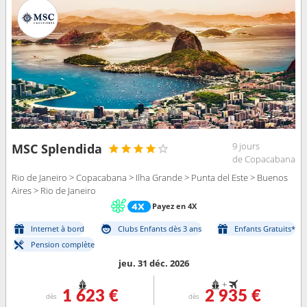
9 jours
MSC Splendida
de Copacabana
Rio de Janeiro > Copacabana > Ilha Grande > Punta del Este > Buenos
Aires > Rio de Janeiro
Payez en 4X
Internet à bord
Clubs Enfants dès 3 ans
Enfants Gratuits*
Pension complète
jeu. 31 déc. 2026
+
1 623 €
2 935 €
dès
dès