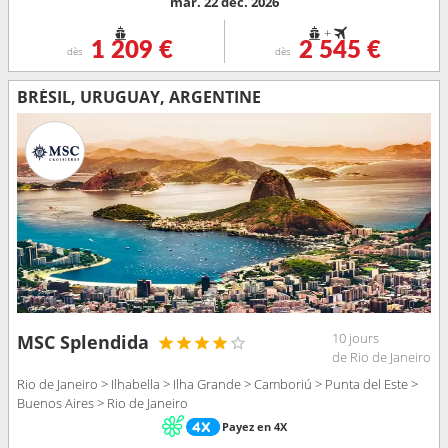
mar. 22 déc. 2026
+
1 209 €
2 545 €
dès
dès
BRÉSIL, URUGUAY, ARGENTINE
10 jours
MSC Splendida
de Rio de Janeiro
Rio de Janeiro > Ilhabella > Ilha Grande > Camboriú > Punta del Este >
Buenos Aires > Rio de Janeiro
Payez en 4X