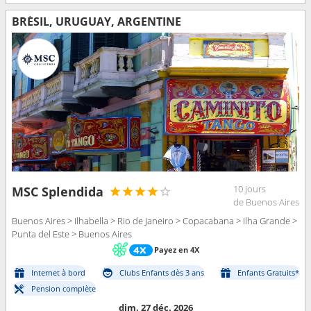
BRÉSIL, URUGUAY, ARGENTINE
10 jours
MSC Splendida
de Buenos Aires
Buenos Aires > Ilhabella > Rio de Janeiro > Copacabana > Ilha Grande >
Punta del Este > Buenos Aires
Payez en 4X
Internet à bord
Clubs Enfants dès 3 ans
Enfants Gratuits*
Pension complète
dim. 27 déc. 2026