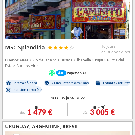
10 jours
MSC Splendida
de Buenos Aires
Buenos Aires > Rio de Janeiro > Buzios > Ilhabella > Itajai > Punta del
Este > Buenos Aires
Payez en 4X
Internet à bord
Clubs Enfants dès 3 ans
Enfants Gratuits*
Pension complète
mar. 05 janv. 2027
+
1 479 €
3 005 €
dès
dès
URUGUAY, ARGENTINE, BRÉSIL