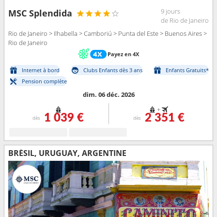
9 jours
MSC Splendida
de Rio de Janeiro
Rio de Janeiro > Ilhabella > Camboriú > Punta del Este > Buenos Aires >
Rio de Janeiro
Payez en 4X
Internet à bord
Clubs Enfants dès 3 ans
Enfants Gratuits*
Pension complète
dim. 06 déc. 2026
+
1 039 €
2 351 €
dès
dès
BRÉSIL, URUGUAY, ARGENTINE