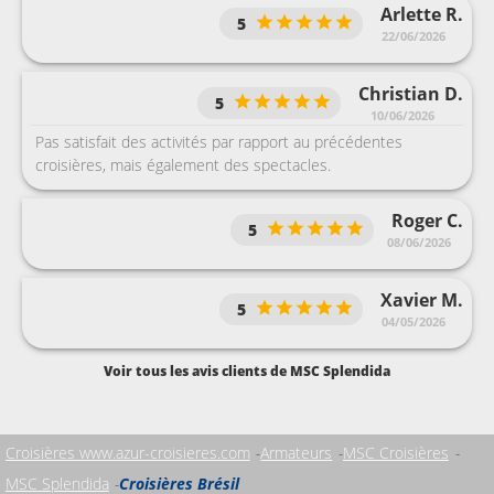
Arlette R.
5
22/06/2026
Christian D.
5
10/06/2026
Pas satisfait des activités par rapport au précédentes
croisières, mais également des spectacles.
Roger C.
5
08/06/2026
Xavier M.
5
04/05/2026
Voir tous les avis clients de MSC Splendida
Croisières www.azur-croisieres.com
Armateurs
MSC Croisières
MSC Splendida
Croisières Brésil