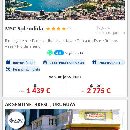
10 jours
MSC Splendida
de Rio de Janeiro
Rio de Janeiro > Buzios > Ilhabella > Itajai > Punta del Este > Buenos
Aires > Rio de Janeiro
Payez en 4X
Internet à bord
Clubs Enfants dès 3 ans
Enfants Gratuits*
Pension complète
ven. 08 janv. 2027
+
1 439 €
2 775 €
dès
dès
ARGENTINE, BRÉSIL, URUGUAY