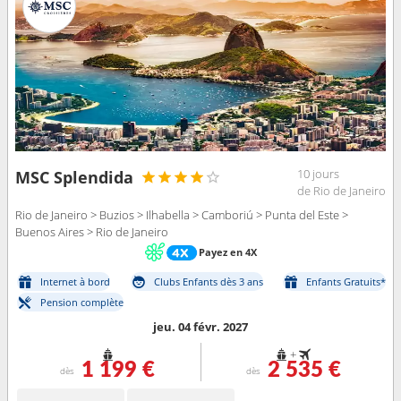
10 jours
MSC Splendida
de Rio de Janeiro
Rio de Janeiro > Buzios > Ilhabella > Camboriú > Punta del Este >
Buenos Aires > Rio de Janeiro
Payez en 4X
Internet à bord
Clubs Enfants dès 3 ans
Enfants Gratuits*
Pension complète
jeu. 04 févr. 2027
+
1 199 €
2 535 €
dès
dès