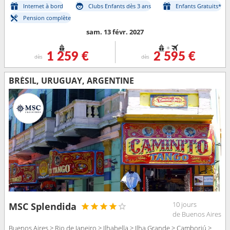
Internet à bord
Clubs Enfants dès 3 ans
Enfants Gratuits*
Pension complète
sam. 13 févr. 2027
+
1 259 €
2 595 €
dès
dès
BRÉSIL, URUGUAY, ARGENTINE
10 jours
MSC Splendida
de Buenos Aires
Buenos Aires > Rio de Janeiro > Ilhabella > Ilha Grande > Camboriú >