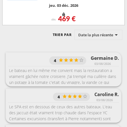
jeu. 03 déc. 2026
469 €
dès
Date la plus récente
TRIER PAR
Germaine D.
4
03/08/2026
Le bateau en lui même me convient mais la restauration a
vraiment gâchée notre croisiere. J'ai trempé ma cuillère dans
un potage à la tomate c'etait du vinaigre, la viande ce qui
devait etre une côte de veau etait immonde..une sorte de via
Caroline R.
de reconstituée panée et énorme.. La directrice du Yatch
4
Club tres efficace et proche des hôtes. Jimmy notre
03/08/2026
concierge toujours là pour nous aider. Rien à dire sur le
Le SPA est en dessous de ceux des autres bateaux. L'eau
personnel. Juste la restauration nulle. Enfin la nourriture..les
des jaccuzi était vraiment trop chaude dans l'espace YC
serveurs..le maitre d'hôtel Pasquale super efficaces.
Certaines excursions (transfert à Pierre notamment) sont
très chères pour la prestation proposée.