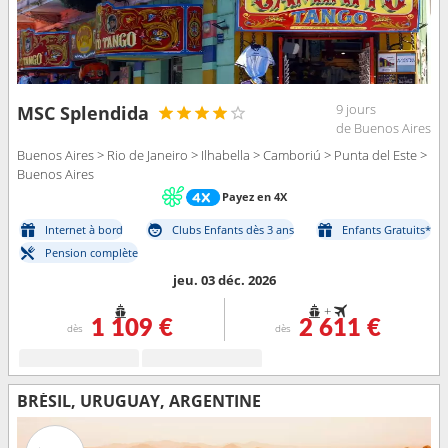
9 jours
MSC Splendida
de Buenos Aires
Buenos Aires > Rio de Janeiro > Ilhabella > Camboriú > Punta del Este >
Buenos Aires
Payez en 4X
Internet à bord
Clubs Enfants dès 3 ans
Enfants Gratuits*
Pension complète
jeu. 03 déc. 2026
+
1 109 €
2 611 €
dès
dès
BRÉSIL, URUGUAY, ARGENTINE