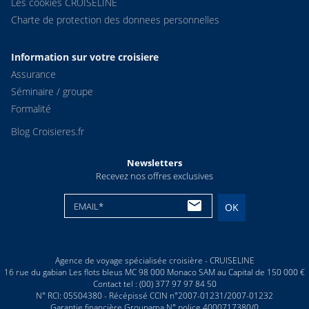
Les cookies CRUISELINE
Charte de protection des donnees personnelles
Information sur votre croisiere
Assurance
Séminaire / groupe
Formalité
Blog Croisieres.fr
Newsletters
Recevez nos offres exclusives
EMAIL*
OK
Agence de voyage spécialisée croisière - CRUISELINE
16 rue du gabian Les flots bleus MC 98 000 Monaco SAM au Capital de 150 000 €
Contact tel : (00) 377 97 97 84 50
N° RCI: 05S04380 - Récépissé CCIN n°2007-01231/2007-01232
Garantie financière Groupama N° police 4000717380/0