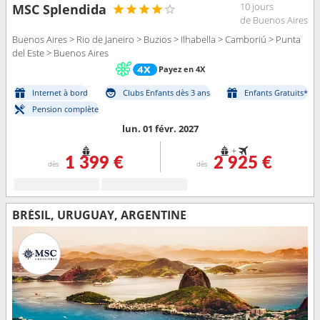
10 jours
MSC Splendida
de Buenos Aires
Buenos Aires > Rio de Janeiro > Buzios > Ilhabella > Camboriú > Punta
del Este > Buenos Aires
Payez en 4X
Internet à bord
Clubs Enfants dès 3 ans
Enfants Gratuits*
Pension complète
lun. 01 févr. 2027
+
1 399 €
2 925 €
dès
dès
BRÉSIL, URUGUAY, ARGENTINE