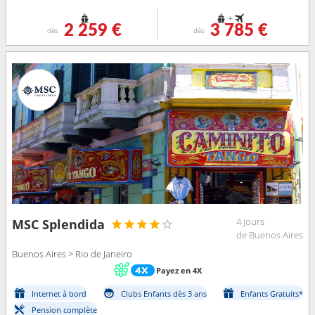
+
2 259 €
3 785 €
dès
dès
4 jours
MSC Splendida
de Buenos Aires
Buenos Aires > Rio de Janeiro
Payez en 4X
Internet à bord
Clubs Enfants dès 3 ans
Enfants Gratuits*
Pension complète