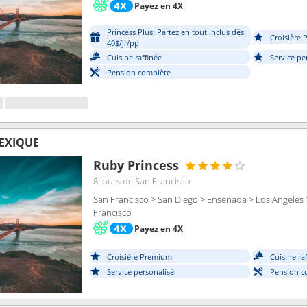
Payez en 4X
Princess Plus: Partez en tout inclus dès
Croisière
40$/jr/pp
Cuisine raffinée
Service pe
Pension complète
MEXIQUE
Ruby Princess
8 jours
de San Francisco
San Francisco > San Diego > Ensenada > Los Angeles 
Francisco
Payez en 4X
Croisière Premium
Cuisine ra
Service personalisé
Pension c