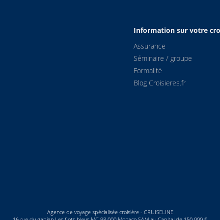
Information sur votre cro
Assurance
Séminaire / groupe
Formalité
Blog Croisieres.fr
Agence de voyage spécialisée croisière - CRUISELINE
16 rue du gabian Les flots bleus MC 98 000 Monaco SAM au Capital de 150 000 €