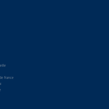
ille
de france
i
e