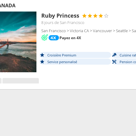
CANADA
Ruby Princess
8 jours
de San Francisco
San Francisco > Victoria CA > Vancouver > Seattle > S
Payez en 4X
Croisière Premium
Cuisine ra
Service personalisé
Pension c