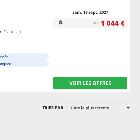
sam. 18 sept. 2027
1 044 €
dès
an Francisco
ffinée
omplète
VOIR LES OFFRES
Date la plus récente
TRIER PAR