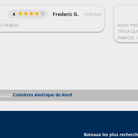
Frederic G.
4
17/07/2023
 l'anglais.
Assez medi
TRIVIA QU
PARFOIS 
EXEMPLE 
QUELLE S
?? JE M'E
incess
Croisières Amérique du Nord
Bateaux les plus recherc