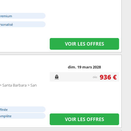
 Premium
rsonalisé
VOIR LES OFFRES
dim. 19 mars 2028
936 €
dès
> Santa Barbara > San
ffinée
omplète
VOIR LES OFFRES