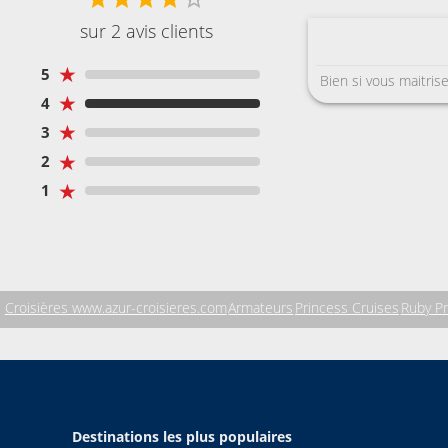
sur 2 avis clients
★
5
Bien si vous maitrisez
★
4
★
3
★
2
★
1
Croisières www.azur-croisieres.com
Armateurs
Princess Cruises
Ruby Pr
Destinations les plus populaires