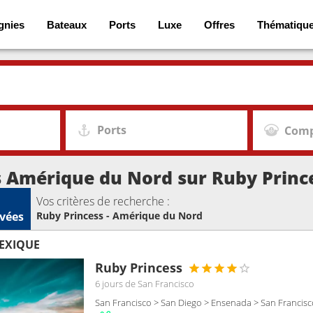
gnies
Bateaux
Ports
Luxe
Offres
Thématiqu
Ports
Comp
s Amérique du Nord sur Ruby Princ
Vos critères de recherche :
vées
Ruby Princess - Amérique du Nord
MEXIQUE
Ruby Princess
6 jours
de San Francisco
San Francisco > San Diego > Ensenada > San Francisc