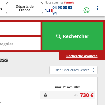
Nous sommes
fermés
Départs de
04 93 08 03
es
France
94
Rechercher
agnies
Recherche Avancée
ess
Trier : Meilleures ventes
mar. 25 avr. 2028
730 €
dès
o