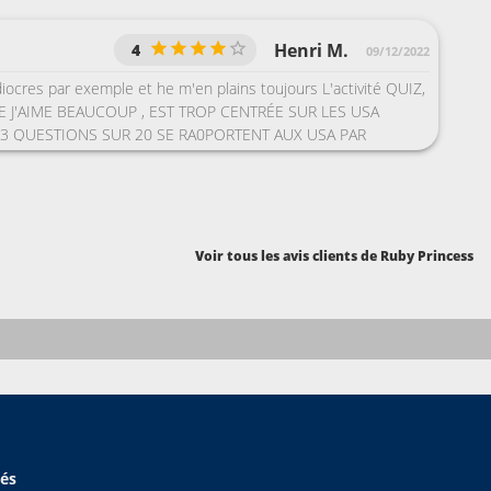
Henri M.
4
09/12/2022
ocres par exemple et he m'en plains toujours L'activité QUIZ,
E J'AIME BEAUCOUP , EST TROP CENTRÉE SUR LES USA
13 QUESTIONS SUR 20 SE RA0PORTENT AUX USA PAR
QUEL ÉTAT US PRODUIT LE PLUS DE POMMED DE TERRES ??
ANCTION À MINNEAPOLIS POUR LES CHAUFFARDS ETC ETC
N PLAINS À CHAQUE FOIS EN VAIN
Voir tous les avis clients de Ruby Princess
hés