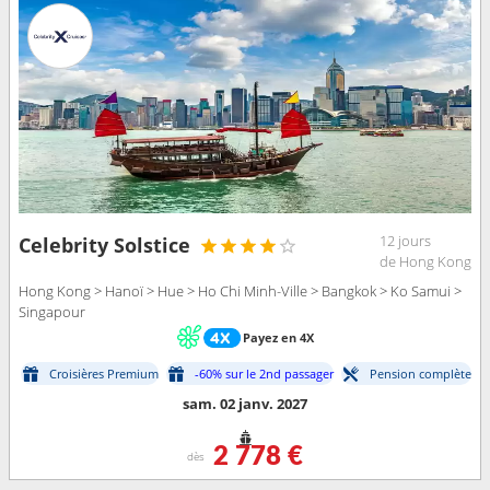
12 jours
Celebrity Solstice
de Hong Kong
Hong Kong > Hanoï > Hue > Ho Chi Minh-Ville > Bangkok > Ko Samui >
Singapour
Payez en 4X
Croisières Premium
-60% sur le 2nd passager
Pension complète
sam. 02 janv. 2027
2 778 €
dès