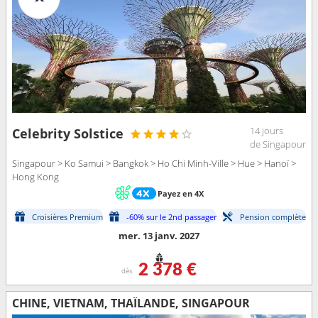
14 jours
Celebrity Solstice
de Singapour
Singapour > Ko Samui > Bangkok > Ho Chi Minh-Ville > Hue > Hanoï >
Hong Kong
Payez en 4X
Croisières Premium
-60% sur le 2nd passager
Pension complète
mer. 13 janv. 2027
2 378 €
dès
CHINE, VIETNAM, THAÏLANDE, SINGAPOUR