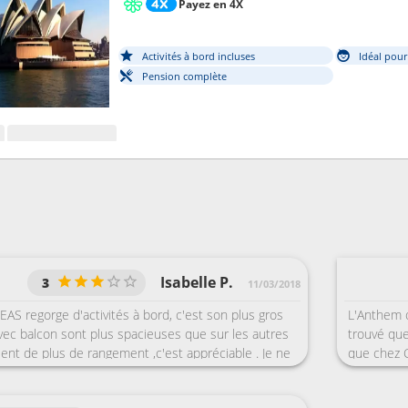
Payez en 4X
Activités à bord incluses
Idéal pour
Pension complète
Isabelle P.
3
11/03/2018
S regorge d'activités à bord, c'est son plus gros
L'Anthem o
vec balcon sont plus spacieuses que sur les autres
trouvé que
nt de plus de rangement ,c'est appréciable . Je ne
que chez C
e paquebot en lui même ou le départ de NEW YORK
st fait pour les passagers francophones, il y avait