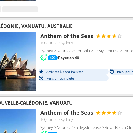
ÉDONIE, VANUATU, AUSTRALIE
Anthem of the Seas
10 jours
de Sydney
Sydney > Noumea > Port Vila > Ile Mysterieuse > Sydn
Payez en 4X
Activités à bord incluses
Idéal pour
Pension complète
OUVELLE-CALÉDONIE, VANUATU
Anthem of the Seas
10 jours
de Sydney
Sydney > Noumea > Ile Mysterieuse > Royal Beach Clu