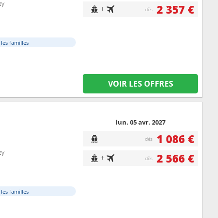
ey
2 357 €
+
dès
 les familles
VOIR LES OFFRES
lun. 05 avr. 2027
1 086 €
dès
ey
2 566 €
+
dès
 les familles