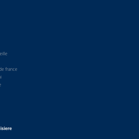
ille
de france
i
e
isiere