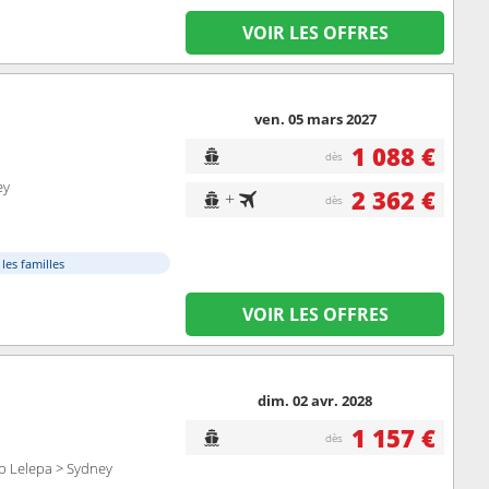
VOIR LES OFFRES
ven. 05 mars 2027
1 088 €
dès
ey
2 362 €
+
dès
 les familles
VOIR LES OFFRES
dim. 02 avr. 2028
1 157 €
dès
b Lelepa > Sydney