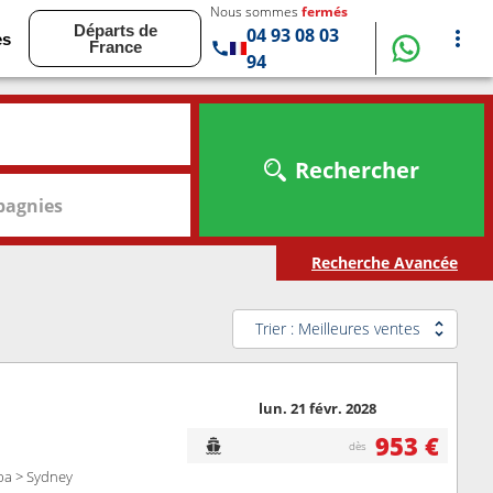
Nous sommes
fermés
Départs de
04 93 08 03
es
France
94
Rechercher
agnies
Recherche Avancée
Trier : Meilleures ventes
lun. 21 févr. 2028
953 €
dès
pa > Sydney