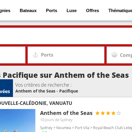
gnies
Bateaux
Ports
Luxe
Offres
Thématiqu
Ports
Comp
s Pacifique sur Anthem of the Seas
Vos critères de recherche :
vées
Anthem of the Seas - Pacifique
OUVELLE-CALÉDONIE, VANUATU
Anthem of the Seas
10 jours
de Sydney
Sydney > Noumea > Port Vila > Royal Beach Club Lele