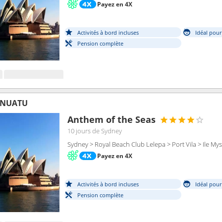
Payez en 4X
Activités à bord incluses
Idéal pour
Pension complète
ANUATU
Anthem of the Seas
10 jours
de Sydney
Sydney > Royal Beach Club Lelepa > Port Vila > Ile My
Payez en 4X
Activités à bord incluses
Idéal pour
Pension complète