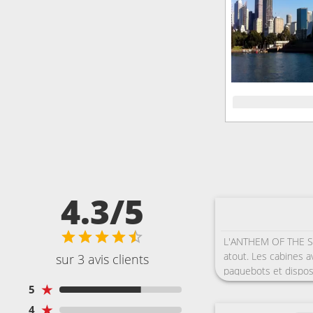
4.3/5
L'ANTHEM OF THE SEA
atout. Les cabines a
sur 3 avis clients
paquebots et dispose
sais pas si c'est l
★
5
mais aucun effort n'e
★
4