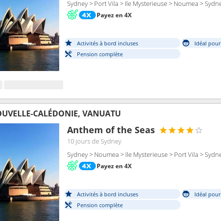
Sydney > Port Vila > Ile Mysterieuse > Noumea > Sydn
Payez en 4X
Activités à bord incluses
Idéal pour
Pension complète
OUVELLE-CALÉDONIE, VANUATU
Anthem of the Seas
10 jours
de Sydney
Sydney > Noumea > Ile Mysterieuse > Port Vila > Sydn
Payez en 4X
Activités à bord incluses
Idéal pour
Pension complète