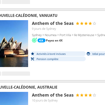
OUVELLE-CALÉDONIE, VANUATU
Anthem of the Seas
9 jours
de Sydney
Sydney > Noumea > Port Vila > Ile Mysterieuse > Sydn
Payez en 4X
Activités à bord incluses
Idéal pour
Pension complète
VELLE-CALÉDONIE, AUSTRALIE
Anthem of the Seas
10 jours
de Sydney