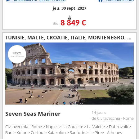
jeu. 30 sept. 2027
8 849 €
dès
TUNISIE, MALTE, CROATIE, ITALIE, MONTÉNÉGRO, GRÈCE
14 jours
Seven Seas Mariner
de Civitavecchia - Rome
Civitavecchia - Rome > Naples > La Goulette > La Valette > Dubrovnik >
Bari > Kotor > Corfou > Katakolon > Santorin > Le Piree - Athenes