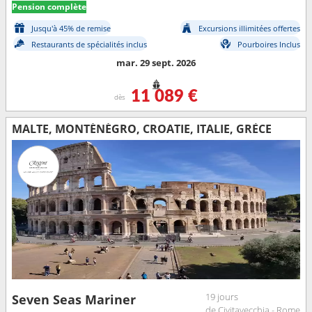
Pension complète
Jusqu'à 45% de remise
Excursions illimitées offertes
Restaurants de spécialités inclus
Pourboires Inclus
mar. 29 sept. 2026
11 089 €
dès
MALTE, MONTÉNÉGRO, CROATIE, ITALIE, GRÈCE
19 jours
Seven Seas Mariner
de Civitavecchia - Rome