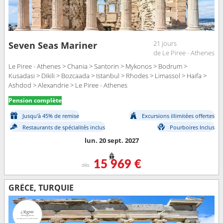
21 jours
Seven Seas Mariner
de Le Piree - Athenes
Le Piree - Athenes > Chania > Santorin > Mykonos > Bodrum >
Kusadasi > Dikili > Bozcaada > Istanbul > Rhodes > Limassol > Haifa >
Ashdod > Alexandrie > Le Piree - Athenes
Pension complète
Jusqu'à 45% de remise
Excursions illimitées offertes
Restaurants de spécialités inclus
Pourboires Inclus
lun. 20 sept. 2027
15 969 €
dès
GRÈCE, TURQUIE