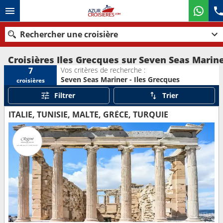
Rechercher une croisière
Croisières Iles Grecques sur Seven Seas Marin
Vos critères de recherche :
7
Seven Seas Mariner - Iles Grecques
croisières
Nos destinations
Filtrer
Trier
Mois de départ
ITALIE, TUNISIE, MALTE, GRÈCE, TURQUIE
Ports
Compagnies
Rechercher