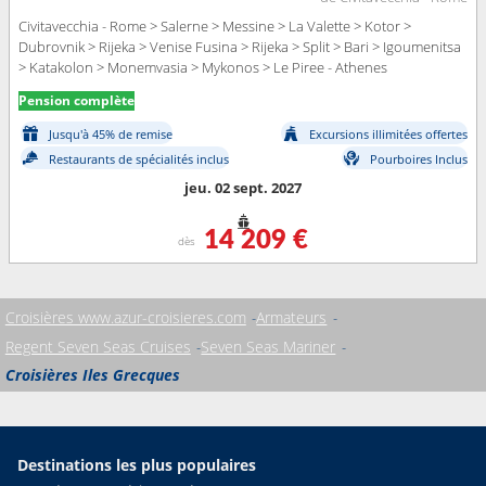
Civitavecchia - Rome > Salerne > Messine > La Valette > Kotor >
Dubrovnik > Rijeka > Venise Fusina > Rijeka > Split > Bari > Igoumenitsa
> Katakolon > Monemvasia > Mykonos > Le Piree - Athenes
Pension complète
Jusqu'à 45% de remise
Excursions illimitées offertes
Restaurants de spécialités inclus
Pourboires Inclus
jeu. 02 sept. 2027
14 209 €
dès
Croisières www.azur-croisieres.com
Armateurs
Regent Seven Seas Cruises
Seven Seas Mariner
Croisières Iles Grecques
Destinations les plus populaires