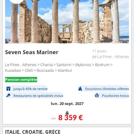
11 jours
Seven Seas Mariner
de Le Piree - Athenes
Le Piree - Athenes > Chania > Santorin > Mykonos > Bodrum >
Kusadasi > Dikili > Bozcaada > Istanbul
Pension complète
Jusqu'à 45% de remise
Excursions illimitées offertes
Restaurants de spécialités inclus
Pourboires Inclus
lun. 20 sept. 2027
8 359 €
dès
ITALIE, CROATIE, GRÈCE