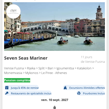
11 jours
Seven Seas Mariner
de Venise Fusina
Venise Fusina > Rijeka > Split > Bari > Igoumenitsa > Katakolon >
Monemvasia > Mykonos > Le Piree - Athenes
Pension complète
Jusqu'à 45% de remise
Excursions illimitées offertes
Restaurants de spécialités inclus
Pourboires Inclus
ven. 10 sept. 2027