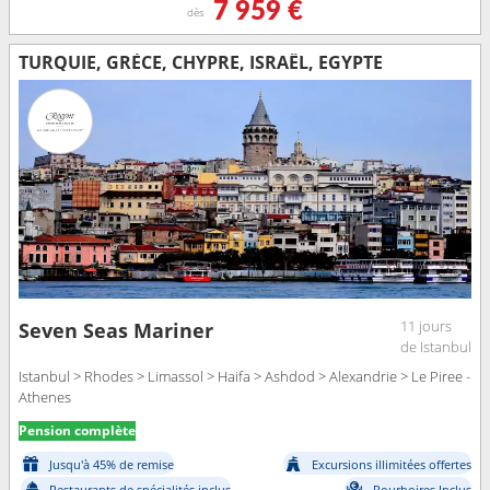
7 959 €
dès
TURQUIE, GRÈCE, CHYPRE, ISRAËL, EGYPTE
11 jours
Seven Seas Mariner
de Istanbul
Istanbul > Rhodes > Limassol > Haifa > Ashdod > Alexandrie > Le Piree -
Athenes
Pension complète
Jusqu'à 45% de remise
Excursions illimitées offertes
Restaurants de spécialités inclus
Pourboires Inclus