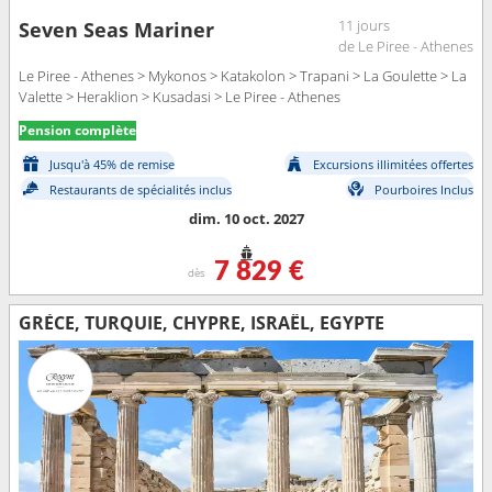
11 jours
Seven Seas Mariner
de Le Piree - Athenes
Le Piree - Athenes > Mykonos > Katakolon > Trapani > La Goulette > La
Valette > Heraklion > Kusadasi > Le Piree - Athenes
Pension complète
Jusqu'à 45% de remise
Excursions illimitées offertes
Restaurants de spécialités inclus
Pourboires Inclus
dim. 10 oct. 2027
7 829 €
dès
GRÈCE, TURQUIE, CHYPRE, ISRAËL, EGYPTE