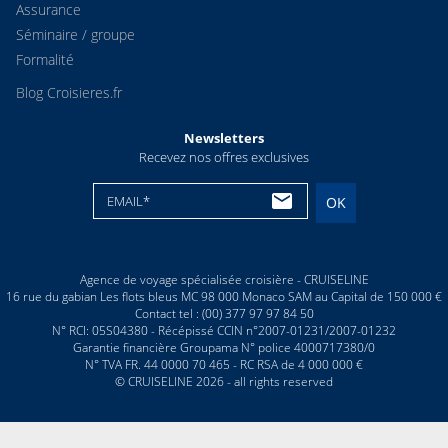
Assurance
Séminaire / groupe
Formalité
Blog Croisieres.fr
Newsletters
Recevez nos offres exclusives
EMAIL*
OK
Agence de voyage spécialisée croisière - CRUISELINE
16 rue du gabian Les flots bleus MC 98 000 Monaco SAM au Capital de 150 000 €
Contact tel : (00) 377 97 97 84 50
N° RCI: 05S04380 - Récépissé CCIN n°2007-01231/2007-01232
Garantie financière Groupama N° police 4000717380/0
N° TVA FR. 44 0000 70 465 - RC RSA de 4 000 000 €
© CRUISELINE 2026 - all rights reserved