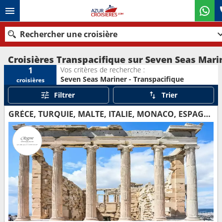
Rechercher une croisière
Croisières Transpacifique sur Seven Seas Mari
Vos critères de recherche :
1
Seven Seas Mariner - Transpacifique
croisières
Nos destinations
Filtrer
Trier
Mois de départ
GRÈCE, TURQUIE, MALTE, ITALIE, MONACO, ESPAGNE, PORTUGAL, ROYAUME-UNI, ÉTATS-UNIS
Ports
Compagnies
Rechercher