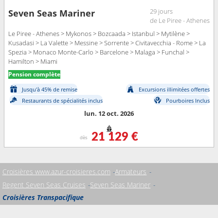
29 jours
Seven Seas Mariner
de Le Piree - Athenes
Le Piree - Athenes > Mykonos > Bozcaada > Istanbul > Mytilène >
Kusadasi > La Valette > Messine > Sorrente > Civitavecchia - Rome > La
Spezia > Monaco Monte-Carlo > Barcelone > Malaga > Funchal >
Hamilton > Miami
Pension complète
Jusqu'à 45% de remise
Excursions illimitées offertes
Restaurants de spécialités inclus
Pourboires Inclus
lun. 12 oct. 2026
21 129 €
dès
Croisières www.azur-croisieres.com
Armateurs
Regent Seven Seas Cruises
Seven Seas Mariner
Croisières Transpacifique