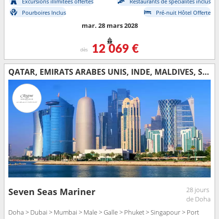
Excursions illimitées offertes
Restaurants de spécialités inclus
Pourboires Inclus
Pré-nuit Hôtel Offerte
mar. 28 mars 2028
12 069 €
dès
QATAR, EMIRATS ARABES UNIS, INDE, MALDIVES, SRI LANKA, THAÏLANDE, SINGAPOUR, MALAISIE, INDONÉSIE
28 jours
Seven Seas Mariner
de Doha
Doha > Dubai > Mumbai > Male > Galle > Phuket > Singapour > Port