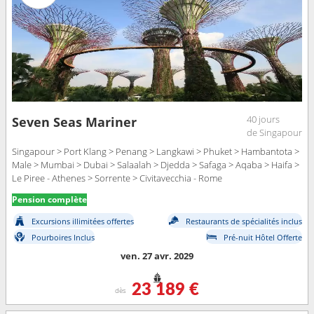
40 jours
Seven Seas Mariner
de Singapour
Singapour > Port Klang > Penang > Langkawi > Phuket > Hambantota >
Male > Mumbai > Dubai > Salaalah > Djedda > Safaga > Aqaba > Haifa >
Le Piree - Athenes > Sorrente > Civitavecchia - Rome
Pension complète
Excursions illimitées offertes
Restaurants de spécialités inclus
Pourboires Inclus
Pré-nuit Hôtel Offerte
ven. 27 avr. 2029
23 189 €
dès