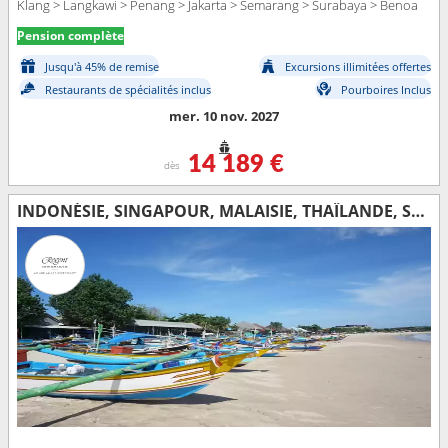
Klang > Langkawi > Penang > Jakarta > Semarang > Surabaya > Benoa
Pension complète
Jusqu'à 45% de remise
Excursions illimitées offertes
Restaurants de spécialités inclus
Pourboires Inclus
mer. 10 nov. 2027
14 189 €
dès
INDONÉSIE, SINGAPOUR, MALAISIE, THAÏLANDE, SRI LANKA, MALDIVES, SEYCHELLES, MADAGASCAR, MAURICE