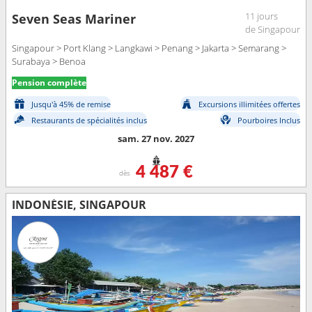
11 jours
Seven Seas Mariner
de Singapour
Singapour > Port Klang > Langkawi > Penang > Jakarta > Semarang >
Surabaya > Benoa
Pension complète
Jusqu'à 45% de remise
Excursions illimitées offertes
Restaurants de spécialités inclus
Pourboires Inclus
sam. 27 nov. 2027
4 487 €
dès
INDONÉSIE, SINGAPOUR