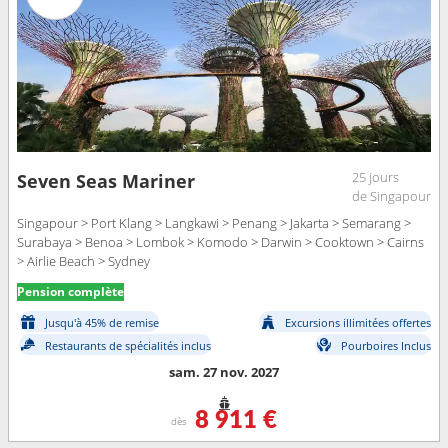
25 jours
Seven Seas Mariner
de Singapour
Singapour > Port Klang > Langkawi > Penang > Jakarta > Semarang >
Surabaya > Benoa > Lombok > Komodo > Darwin > Cooktown > Cairns
> Airlie Beach > Sydney
Pension complète
Jusqu'à 45% de remise
Excursions illimitées offertes
Restaurants de spécialités inclus
Pourboires Inclus
sam. 27 nov. 2027
8 911 €
dès