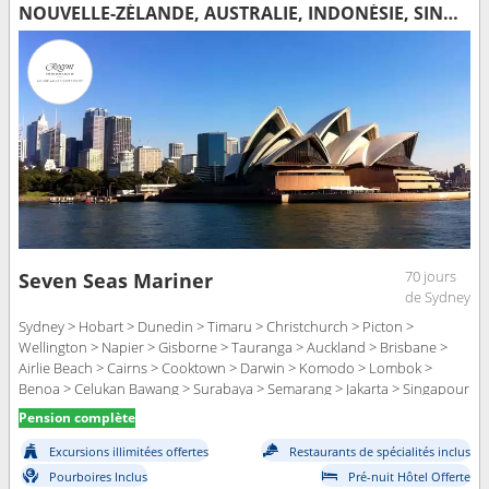
NOUVELLE-ZÉLANDE, AUSTRALIE, INDONÉSIE, SINGAPOUR, MALAISIE, THAÏLANDE, SRI LANKA, MALDIVES, SEYCHELLES, MADAGASCAR, MAURICE, FRANCE, AFRIQUE DU SUD
70 jours
Seven Seas Mariner
de Sydney
Sydney > Hobart > Dunedin > Timaru > Christchurch > Picton >
Wellington > Napier > Gisborne > Tauranga > Auckland > Brisbane >
Airlie Beach > Cairns > Cooktown > Darwin > Komodo > Lombok >
Benoa > Celukan Bawang > Surabaya > Semarang > Jakarta > Singapour
> Port Klang > Penang > Phuket > Colombo > Male > Mahe >
Pension complète
Antisiranana > Port Louis > Pointe des Galets > Nosy-Bé > Durban >
Port Elisabeth > Mossel Bay > Cape Town
Excursions illimitées offertes
Restaurants de spécialités inclus
Pourboires Inclus
Pré-nuit Hôtel Offerte