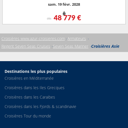
sam. 19 févr. 2028
48 779 €
dès
Croisières www.azur-croisieres.com
Armateurs
Regent Seven Seas Cruises
Seven Seas Mariner
Croisières Asie
Destinations les plus populaires
Croisières en Méditerranée
Croisières dans les Iles Grecques
Croisières dans les Caraibes
Croisières dans les Fjords & scandinavie
Croisières Tour du monde