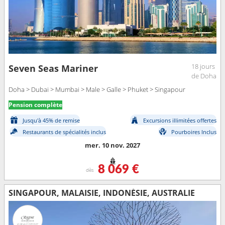
18 jours
Seven Seas Mariner
de Doha
Doha > Dubai > Mumbai > Male > Galle > Phuket > Singapour
Pension complète
Jusqu'à 45% de remise
Excursions illimitées offertes
Restaurants de spécialités inclus
Pourboires Inclus
mer. 10 nov. 2027
8 069 €
dès
SINGAPOUR, MALAISIE, INDONÉSIE, AUSTRALIE