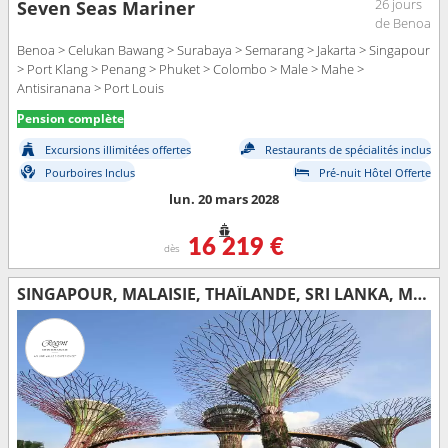
26 jours
Seven Seas Mariner
de Benoa
Benoa > Celukan Bawang > Surabaya > Semarang > Jakarta > Singapour
> Port Klang > Penang > Phuket > Colombo > Male > Mahe >
Antisiranana > Port Louis
Pension complète
Excursions illimitées offertes
Restaurants de spécialités inclus
Pourboires Inclus
Pré-nuit Hôtel Offerte
lun. 20 mars 2028
16 219 €
dès
SINGAPOUR, MALAISIE, THAÏLANDE, SRI LANKA, MALDIVES, SEYCHELLES, MAURICE, FRANCE, MADAGASCAR, AFRIQUE DU SUD