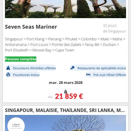
32 jours
Seven Seas Mariner
de Singapour
Singapour > Port Klang > Penang > Phuket > Colombo > Male > Mahe >
Antisiranana > Port Louis > Pointe des Galets > Nosy-Bé > Durban >
Port Elisabeth > Mossel Bay > Cape Town
Pension complète
Excursions illimitées offertes
Restaurants de spécialités inclus
Pourboires Inclus
Pré-nuit Hôtel Offerte
mar. 28 mars 2028
21 859 €
dès
SINGAPOUR, MALAISIE, THAÏLANDE, SRI LANKA, MALDIVES, INDE, EMIRATS ARABES UNIS, OMAN, ARABIE SAOUDITE, EGYPTE, JORDANIE, ISRAËL, GRÈCE, ITALIE