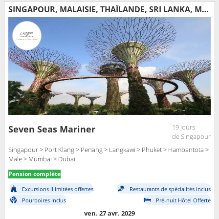
SINGAPOUR, MALAISIE, THAÏLANDE, SRI LANKA, MALDIVES, INDE, EMIRATS ARABES UNIS
19 jours
Seven Seas Mariner
de Singapour
Singapour > Port Klang > Penang > Langkawi > Phuket > Hambantota >
Male > Mumbai > Dubai
Pension complète
Excursions illimitées offertes
Restaurants de spécialités inclus
Pourboires Inclus
Pré-nuit Hôtel Offerte
ven. 27 avr. 2029