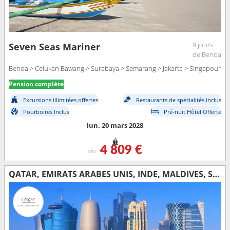
9 jours
Seven Seas Mariner
de Benoa
Benoa > Celukan Bawang > Surabaya > Semarang > Jakarta > Singapour
Pension complète
Excursions illimitées offertes
Restaurants de spécialités inclus
Pourboires Inclus
Pré-nuit Hôtel Offerte
lun. 20 mars 2028
4 809 €
dès
QATAR, EMIRATS ARABES UNIS, INDE, MALDIVES, SRI LANKA, THAÏLANDE, SINGAPOUR