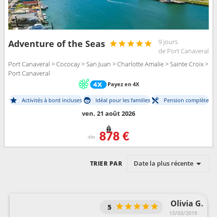
9 jours
Adventure of the Seas
de Port Canaveral
Port Canaveral > Cococay > San Juan > Charlotte Amalie > Sainte Croix >
Port Canaveral
Payez en 4X
Activités à bord incluses
Idéal pour les familles
Pension complète
ven. 21 août 2026
878 €
dès
Date la plus récente
TRIER PAR
Olivia G.
5
13/03/2019