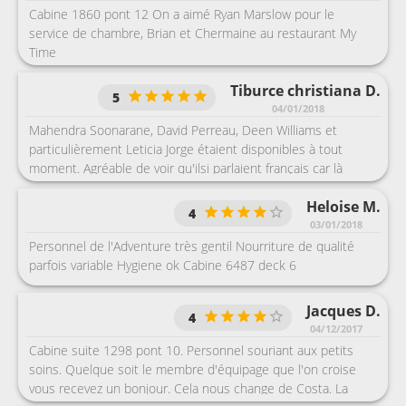
Cabine 1860 pont 12 On a aimé Ryan Marslow pour le
service de chambre, Brian et Chermaine au restaurant My
Time
Tiburce christiana D.
5
04/01/2018
Mahendra Soonarane, David Perreau, Deen Williams et
particulièrement Leticia Jorge étaient disponibles à tout
moment. Agréable de voir qu'ilsi parlaient français car là
population française voyage beaucoup aussi. Merci pour leur
Heloise M.
professionnalisme. Mieux que les autres compagnies,
4
rapport qualité prix moyen.
03/01/2018
Personnel de l'Adventure très gentil Nourriture de qualité
parfois variable Hygiene ok Cabine 6487 deck 6
Jacques D.
4
04/12/2017
Cabine suite 1298 pont 10. Personnel souriant aux petits
soins. Quelque soit le membre d'équipage que l'on croise
vous recevez un bonjour. Cela nous change de Costa. La