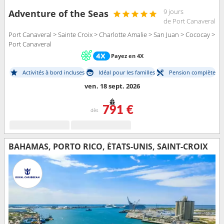
9 jours
Adventure of the Seas
de Port Canaveral
Port Canaveral > Sainte Croix > Charlotte Amalie > San Juan > Cococay >
Port Canaveral
Payez en 4X
Activités à bord incluses
Idéal pour les familles
Pension complète
ven. 18 sept. 2026
791 €
dès
BAHAMAS, PORTO RICO, ÉTATS-UNIS, SAINT-CROIX