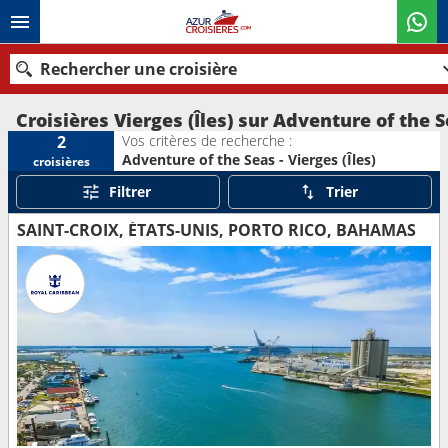
Rechercher une croisière
Croisières Vierges (Îles) sur Adventure of the 
Vos critères de recherche :
2
Adventure of the Seas - Vierges (Îles)
croisières
Nos destinations
Filtrer
Trier
Mois de départ
SAINT-CROIX, ÉTATS-UNIS, PORTO RICO, BAHAMAS
Ports
Compagnies
Rechercher