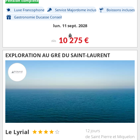
Pension complète
Luxe Francophone
Service Majordome inclus
Boissons incluses
Gastronomie Ducasse Conseil
lun. 11 sept. 2028
10 275 €
dès
EXPLORATION AU GRÉ DU SAINT-LAURENT
12 jours
Le Lyrial
de Saint Pierre et Miquelon