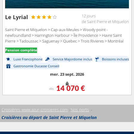
12 jours
Le Lyrial
de Saint Pierre et Miquelon
Saint Pierre et Miquelon > Cap-aux-Meules > Woody point -
newfoundland > Harrington Harbour > Île Providence > Havre Saint
Pierre > Tadoussac > Saguenay > Quebec > Trois Rivieres > Montréal
Pension complète
Luxe Francophone
Service Majordome inclus
Boissons incluses
Gastronomie Ducasse Conseil
mer. 23 sept. 2026
14 070 €
dès
Croisières www.azur-croisieres.com
Nos ports
Croisières au départ de Saint Pierre et Miquelon