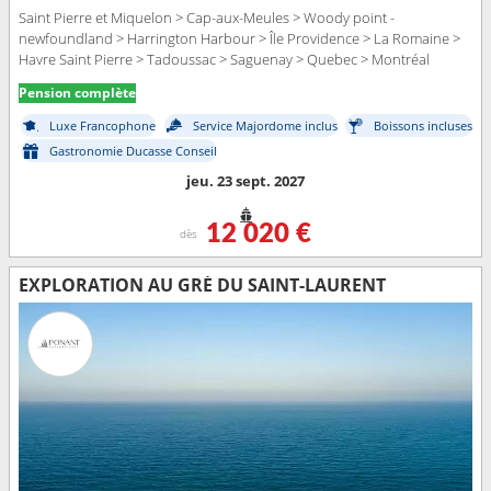
Saint Pierre et Miquelon > Cap-aux-Meules > Woody point -
newfoundland > Harrington Harbour > Île Providence > La Romaine >
Havre Saint Pierre > Tadoussac > Saguenay > Quebec > Montréal
Pension complète
Luxe Francophone
Service Majordome inclus
Boissons incluses
Gastronomie Ducasse Conseil
jeu. 23 sept. 2027
12 020 €
dès
EXPLORATION AU GRÉ DU SAINT-LAURENT