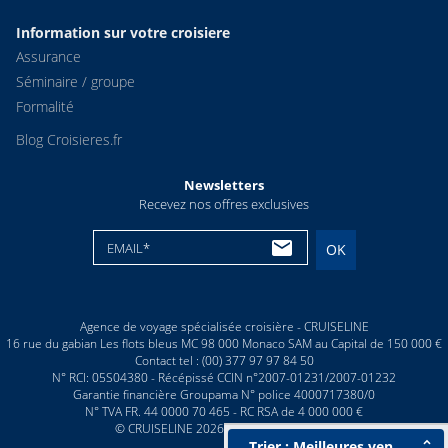
Information sur votre croisiere
Assurance
Séminaire / groupe
Formalité
Blog Croisieres.fr
Newsletters
Recevez nos offres exclusives
EMAIL*
OK
Agence de voyage spécialisée croisière - CRUISELINE
16 rue du gabian Les flots bleus MC 98 000 Monaco SAM au Capital de 150 000 €
Contact tel : (00) 377 97 97 84 50
N° RCI: 05S04380 - Récépissé CCIN n°2007-01231/2007-01232
Garantie financière Groupama N° police 4000717380/0
N° TVA FR. 44 0000 70 465 - RC RSA de 4 000 000 €
© CRUISELINE 2026 - all rights reserved
Trier : Meilleures ventes