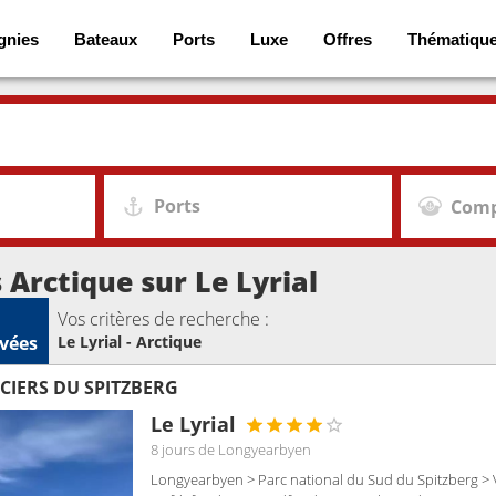
gnies
Bateaux
Ports
Luxe
Offres
Thématiqu
Ports
Comp
 Arctique sur Le Lyrial
Vos critères de recherche :
vées
Le Lyrial - Arctique
CIERS DU SPITZBERG
Le Lyrial
8 jours
de Longyearbyen
Longyearbyen > Parc national du Sud du Spitzberg > 