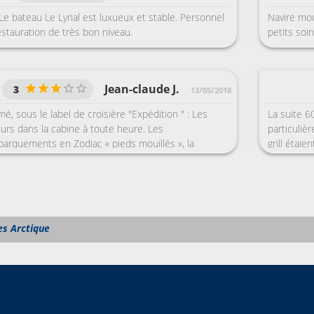
Le bateau Le Lyrial est luxueux et stable. Personnel
Navire mod
Restauration de très bon niveau.
petits soin
Jean-claude J.
3
13/05/2018
é, sous le label de croisière "Expédition " : Les
La suite 6
urs dans la cabine à toute heure. Les
particuliè
rquements en Zodiac « pieds mouillés », la
grill étaie
itresse d'école : interdiction de sortir des sentiers
était loin
n de se baigner, comme si les passagers étaient
avait une 
oraires des débarquements imposés très tôt le matin
parcimonie
30), sans aucune possibilité de débarquer si on «
 courte durée des escales sur des destinations rares.
es Arctique