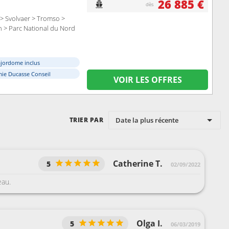
26 885 €
dès
 > Svolvaer > Tromso >
n > Parc National du Nord
ajordome inclus
ie Ducasse Conseil
VOIR LES OFFRES
Date la plus récente
TRIER PAR
Catherine T.
5
02/09/2022
eau.
Olga I.
5
06/03/2019