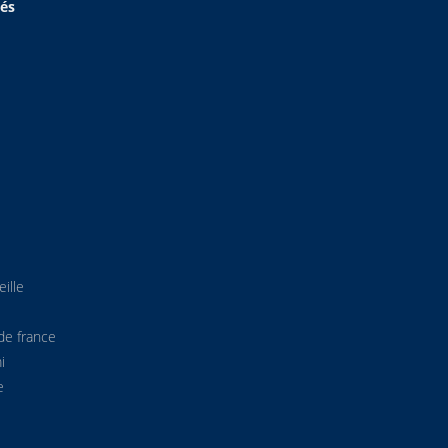
hés
ille
de france
i
e