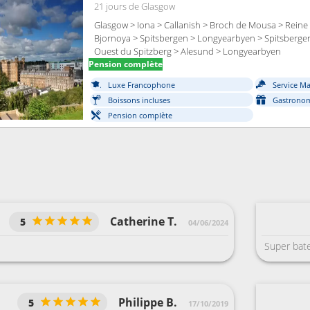
21 jours
de Glasgow
Glasgow > Iona > Callanish > Broch de Mousa > Reine
Bjornoya > Spitsbergen > Longyearbyen > Spitsberge
Ouest du Spitzberg > Alesund > Longyearbyen
Pension complète
Luxe Francophone
Service M
Boissons incluses
Gastronom
Pension complète
Catherine T.
5
04/06/2024
Super bat
Philippe B.
5
17/10/2019