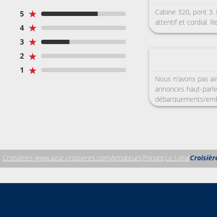
★
Cabine 320, pont 3. 
5
attentif et cordial. 
★
4
★
3
★
2
★
1
Nous n'avons pas aim
annonces haut-parle
débarquements/emba
discipline de type ma
balisés, interdictio
inconscients, les h
(certain départ à 6h
rate » le départ. La
Croisières www.azur-croisieres.com
Armateurs
Ponant
Le Lyrial
Croisièr