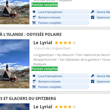
Grundarfjordur > Reykjavik
Pension complète
Luxe Francophone
Service M
Boissons incluses
Gastronom
Pension complète
 L'ISLANDE : ODYSSÉE POLAIRE
Le Lyrial
14 jours
de Longyearbyen
Longyearbyen > Ny Alesund > Parc National du Nord 
Ittoqqortoormiit > San Sebastian de la gomera > Husa
Reykjavik
Pension complète
Luxe Francophone
Service M
Boissons incluses
Gastronom
Pension complète
S ET GLACIERS DU SPITZBERG
Le Lyrial