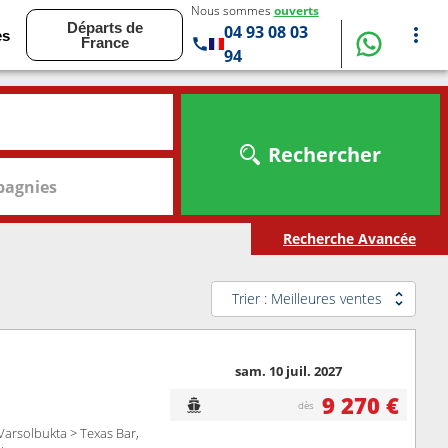
Nous sommes
ouverts
Départs de
04 93 08 03
es
France
94
Rechercher
agnies
Recherche Avancée
Trier : Meilleures ventes
sam. 10 juil. 2027
9 270 €
dès
Varsolbukta > Texas Bar,