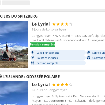
CIERS DU SPITZBERG
Le Lyrial
8 jours
de Longyearbyen
Longyearbyen > Ny Alesund > Texas Bar, Liefdefjorden 
Svalbard Nature Res > Isfjorden Svalbard > Longyear
Pension complète
Luxe Francophone
Service M
Boissons incluses
Gastronom
Pension complète
À L?ISLANDE : ODYSSÉE POLAIRE
Le Lyrial
14 jours
de Longyearbyen
Longyearbyen > Ny Alesund > Parc National du Nord O
Mayen > Ittoqqortoormiit > San Sebastian de la gomer