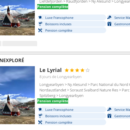
Liefdefjorden > Raudfjorden > Ny Alesund > Longyea
Pension complète
Luxe Francophone
Service M
Boissons incluses
Gastronom
Pension complète
INEXPLORÉ
Le Lyrial
8 jours
de Longyearbyen
Longyearbyen > Ny Alesund > Parc National du Nord 
Nordaustlandet > Soraust Svalbard Nature Res > Parc
Spitzberg > Longyearbyen
Pension complète
Luxe Francophone
Service M
Boissons incluses
Gastronom
Pension complète