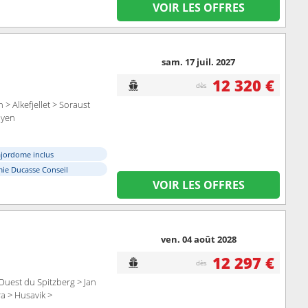
VOIR LES OFFRES
sam. 17 juil. 2027
12 320 €
dès
> Alkefjellet > Soraust
byen
ajordome inclus
ie Ducasse Conseil
VOIR LES OFFRES
ven. 04 août 2028
12 297 €
dès
uest du Spitzberg > Jan
a > Husavik >