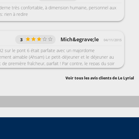
erne très confortable, à dimension humaine, personnel aux
s: rien à redire
Mich&egrave;le
3
04/11/2015
02 sur le pont 6 était parfaite avec un majordome
rement aimable (Ahsam) Le petit-déjeuner et le déjeuner au
nt de première fraîcheur, parfait ! Par contre, le repas du soir
 d'être gastronomique. Le bar panoramique à l'avant du bateau
odeur d'égout récurrente et les heures d'ouverture étaient
Voir tous les avis clients de Le Lyrial
uses. Classe du bateau type Novotel.