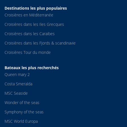
sont passés les croisiéristes.Soirée flamenco mais sans plus.
Destinations les plus populaires
Anglais indispensable, bien que les menus puissent être
Croisières en Méditerranée
demandés en français,. Moyenne d’ âge élevée. N’est pas
adapté pour les enfants.
Croisières dans les Iles Grecques
Croisières dans les Caraibes
Croisières dans les Fjords & scandinavie
Croisières Tour du monde
Bateaux les plus recherchés
Queen mary 2
Costa Smeralda
MSC Seaside
Wonder of the seas
Symphony of the seas
MSC World Europa