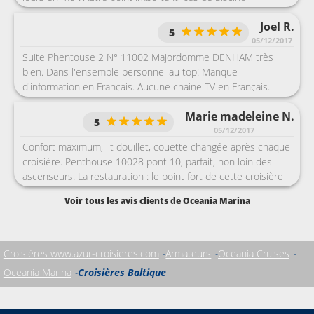
d’intérieure pour se relaxer en cas de mauvais temps
Joel R.
5
05/12/2017
Suite Phentouse 2 N° 11002 Majordomme DENHAM très
bien. Dans l'ensemble personnel au top! Manque
d'information en Français. Aucune chaine TV en Français.
Marie madeleine N.
5
05/12/2017
Confort maximum, lit douillet, couette changée après chaque
croisière. Penthouse 10028 pont 10, parfait, non loin des
ascenseurs. La restauration : le point fort de cette croisière
+++++, c’est presque l’overdose, en plus du grand dining
Voir tous les avis clients de Oceania Marina
room, il y a le Jacques, cuisine française ( mais adaptée au
goût américain ), le Toscana, restaurant italien ( notre coup
de cœur ) le Polo grill, pour les grillades et le Red Ginger
asiatique. Nous avons été 2X dans chaque. Le tout parfait sur
Croisières www.azur-croisieres.com
Armateurs
Oceania Cruises
ce Marina, service stylé et le serveur qui se présente avant le
Oceania Marina
Croisières Baltique
début du repas. Par contre l’animation....du classique , violon
et contre basse ambiance feutrée et très calme, les
coursives étaient habituellement vides, on se demandait où