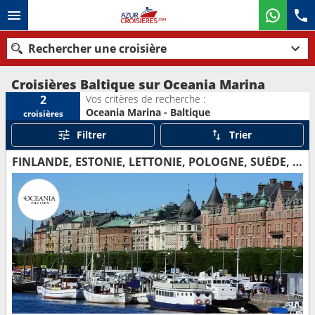
Rechercher une croisière
Croisières Baltique sur Oceania Marina
Vos critères de recherche :
2
Oceania Marina - Baltique
croisières
Nos destinations
Filtrer
Trier
Mois de départ
FINLANDE, ESTONIE, LETTONIE, POLOGNE, SUÈDE, ALLEMAGNE, DANEMARK
Ports
Compagnies
Rechercher