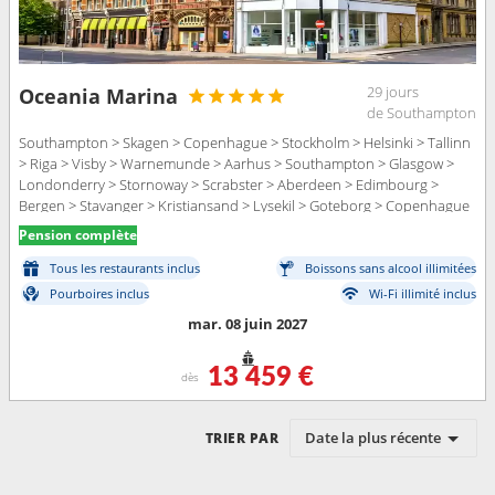
29 jours
Oceania Marina
de Southampton
Southampton > Skagen > Copenhague > Stockholm > Helsinki > Tallinn
> Riga > Visby > Warnemunde > Aarhus > Southampton > Glasgow >
Londonderry > Stornoway > Scrabster > Aberdeen > Edimbourg >
Bergen > Stavanger > Kristiansand > Lysekil > Goteborg > Copenhague
Pension complète
Tous les restaurants inclus
Boissons sans alcool illimitées
Pourboires inclus
Wi-Fi illimité inclus
mar. 08 juin 2027
13 459 €
dès
Date la plus récente
TRIER PAR