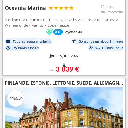
12 jours
Oceania Marina
de Stockholm
Stockholm > Helsinki > Tallinn > Riga > Visby > Gdansk > Karlskrona >
Warnemunde > Aarhus > Copenhague
Payez en 4X
Tous les restaurants inclus
Boissons sans alcool illimitées
Pourboires inclus
Wi-Fi illimité inclus
jeu. 15 juil. 2027
3 839 €
dès
FINLANDE, ESTONIE, LETTONIE, SUÈDE, ALLEMAGNE, DANEMARK, ROYAUME-UNI, IRLANDE, NORVÈGE