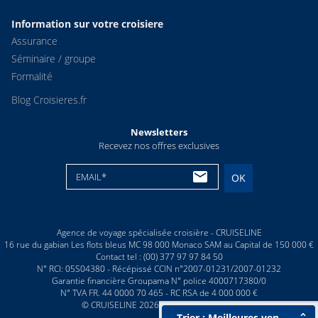
Information sur votre croisiere
Assurance
Séminaire / groupe
Formalité
Blog Croisieres.fr
Newsletters
Recevez nos offres exclusives
EMAIL*
OK
Agence de voyage spécialisée croisière - CRUISELINE
16 rue du gabian Les flots bleus MC 98 000 Monaco SAM au Capital de 150 000 €
Contact tel : (00) 377 97 97 84 50
N° RCI: 05S04380 - Récépissé CCIN n°2007-01231/2007-01232
Garantie financière Groupama N° police 4000717380/0
N° TVA FR. 44 0000 70 465 - RC RSA de 4 000 000 €
© CRUISELINE 2026 - all rights reserved
Trier : Meilleures ventes