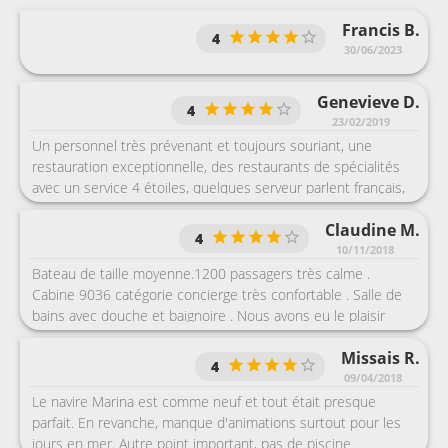
Francis B.
4
30/06/2023
Genevieve D.
4
23/02/2019
Un personnel très prévenant et toujours souriant, une
restauration exceptionnelle, des restaurants de spécialités
avec un service 4 étoiles, quelques serveur parlent français,
néanmoins sur l’ensemble de la croisière tout est en anglais.
Claudine M.
La seule réserve que je peux émettre est celle des shows,
4
pour nous un seul sur toute la croisière nous a plu, pour
10/11/2018
tous les autres, il est nécessaire de bien maîtriser l’anglais,
Bateau de taille moyenne.1200 passagers très calme .
beaucoup de bla-bla... concernant les animations, nous ne
Cabine 9036 catégorie concierge très confortable . Salle de
sommes pas accro et cela nous suffisait. En résumé oceania
bains avec douche et baignoire . Nous avons eu le plaisir
est une excellente compagnie pour la qualité des
d'aller manger deux soirs au restaurant français Jacques
prestations, des cabines véranda agréables, un bateau
Missais R.
grâce au maître d'hôtel originaire de Saint Martin . la salle de
4
confortable avec de nombreux salons, jamais de bousculades
sport est très fonctionnelle avec toujours des appareils de
09/04/2018
ou d’attente, tout est zen et très bien organisé de l’arrivée au
libre , des boissons à volonté .
Le navire Marina est comme neuf et tout était presque
départ.
parfait. En revanche, manque d'animations surtout pour les
jours en mer. Autre point important, pas de piscine