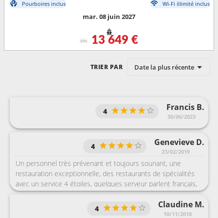
Pourboires inclus
Wi-Fi illimité inclus
mar. 08 juin 2027
13 649 €
dès
Date la plus récente
TRIER PAR
Francis B.
4
30/06/2023
Genevieve D.
4
23/02/2019
Un personnel très prévenant et toujours souriant, une
restauration exceptionnelle, des restaurants de spécialités
avec un service 4 étoiles, quelques serveur parlent français,
néanmoins sur l’ensemble de la croisière tout est en anglais.
Claudine M.
La seule réserve que je peux émettre est celle des shows,
4
pour nous un seul sur toute la croisière nous a plu, pour
10/11/2018