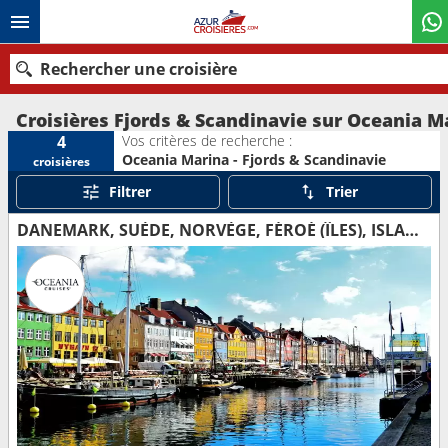
Rechercher une croisière
Croisières Fjords & Scandinavie sur Oceania M
Vos critères de recherche :
4
Oceania Marina - Fjords & Scandinavie
croisières
Nos destinations
Filtrer
Trier
Mois de départ
DANEMARK, SUÈDE, NORVÈGE, FÉROÉ (ÎLES), ISLANDE
Ports
Compagnies
Rechercher