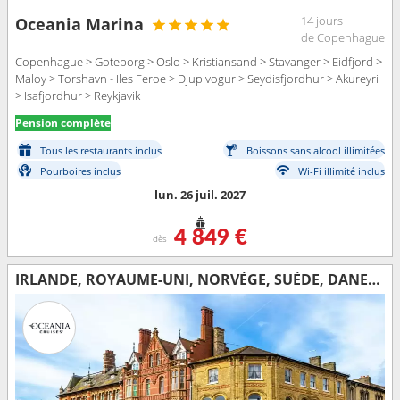
14 jours
Oceania Marina
de Copenhague
Copenhague > Goteborg > Oslo > Kristiansand > Stavanger > Eidfjord >
Maloy > Torshavn - Iles Feroe > Djupivogur > Seydisfjordhur > Akureyri
> Isafjordhur > Reykjavik
Pension complète
Tous les restaurants inclus
Boissons sans alcool illimitées
Pourboires inclus
Wi-Fi illimité inclus
lun. 26 juil. 2027
4 849 €
dès
IRLANDE, ROYAUME-UNI, NORVÈGE, SUÈDE, DANEMARK