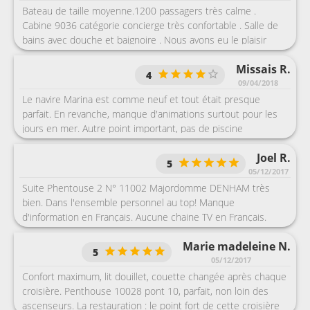
tous les autres, il est nécessaire de bien maîtriser l’anglais,
Bateau de taille moyenne.1200 passagers très calme .
beaucoup de bla-bla... concernant les animations, nous ne
Cabine 9036 catégorie concierge très confortable . Salle de
sommes pas accro et cela nous suffisait. En résumé oceania
bains avec douche et baignoire . Nous avons eu le plaisir
est une excellente compagnie pour la qualité des
d'aller manger deux soirs au restaurant français Jacques
prestations, des cabines véranda agréables, un bateau
Missais R.
grâce au maître d'hôtel originaire de Saint Martin . la salle de
4
confortable avec de nombreux salons, jamais de bousculades
sport est très fonctionnelle avec toujours des appareils de
09/04/2018
ou d’attente, tout est zen et très bien organisé de l’arrivée au
libre , des boissons à volonté .
Le navire Marina est comme neuf et tout était presque
départ.
parfait. En revanche, manque d'animations surtout pour les
jours en mer. Autre point important, pas de piscine
d’intérieure pour se relaxer en cas de mauvais temps
Joel R.
5
05/12/2017
Suite Phentouse 2 N° 11002 Majordomme DENHAM très
bien. Dans l'ensemble personnel au top! Manque
d'information en Français. Aucune chaine TV en Français.
Marie madeleine N.
5
05/12/2017
Confort maximum, lit douillet, couette changée après chaque
croisière. Penthouse 10028 pont 10, parfait, non loin des
ascenseurs. La restauration : le point fort de cette croisière