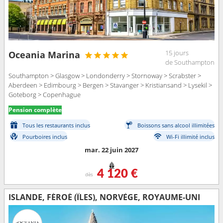
15 jours
Oceania Marina
de Southampton
Southampton > Glasgow > Londonderry > Stornoway > Scrabster >
Aberdeen > Edimbourg > Bergen > Stavanger > Kristiansand > Lysekil >
Goteborg > Copenhague
Pension complète
Tous les restaurants inclus
Boissons sans alcool illimitées
Pourboires inclus
Wi-Fi illimité inclus
mar. 22 juin 2027
4 120 €
dès
ISLANDE, FÉROÉ (ÎLES), NORVÈGE, ROYAUME-UNI