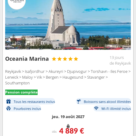
13 jours
Oceania Marina
de Reykjavik
Reykjavik > Isafjordhur > Akureyri > Djupivogur > Torshavn - Iles Feroe >
Lerwick > Maloy > Vik > Bergen > Haugesund > Stavanger >
Southampton
Pension complète
Tous les restaurants inclus
Boissons sans alcool illimitées
Pourboires inclus
Wi-Fi illimité inclus
jeu. 19 août 2027
4 889 €
dès