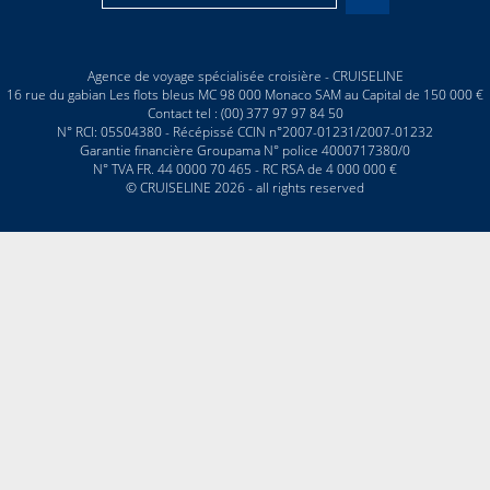
Agence de voyage spécialisée croisière - CRUISELINE
16 rue du gabian Les flots bleus MC 98 000 Monaco SAM au Capital de 150 000 €
Contact tel : (00) 377 97 97 84 50
N° RCI: 05S04380 - Récépissé CCIN n°2007-01231/2007-01232
Garantie financière Groupama N° police 4000717380/0
N° TVA FR. 44 0000 70 465 - RC RSA de 4 000 000 €
© CRUISELINE 2026 - all rights reserved