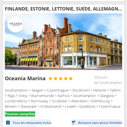
FINLANDE, ESTONIE, LETTONIE, SUÈDE, ALLEMAGNE, DANEMARK, ROYAUME-UNI, IRLANDE, NORVÈGE
29 jours
Oceania Marina
de Southampton
Southampton > Skagen > Copenhague > Stockholm > Helsinki > Tallinn
> Riga > Visby > Warnemunde > Aarhus > Southampton > Glasgow >
Londonderry > Stornoway > Scrabster > Aberdeen > Edimbourg >
Bergen > Stavanger > Kristiansand > Lysekil > Goteborg > Copenhague
Pension complète
Tous les restaurants inclus
Boissons sans alcool illimitées