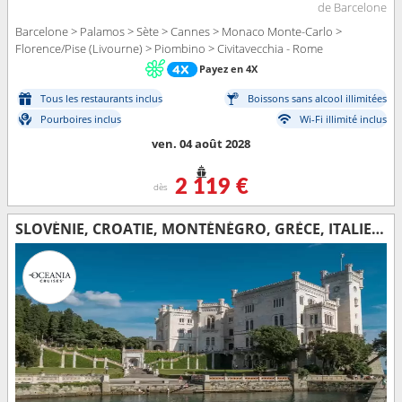
de Barcelone
Barcelone > Palamos > Sète > Cannes > Monaco Monte-Carlo >
Florence/Pise (Livourne) > Piombino > Civitavecchia - Rome
Payez en 4X
Tous les restaurants inclus
Boissons sans alcool illimitées
Pourboires inclus
Wi-Fi illimité inclus
ven. 04 août 2028
2 119 €
dès
SLOVÉNIE, CROATIE, MONTÉNÉGRO, GRÈCE, ITALIE, FRANCE, ESPAGNE