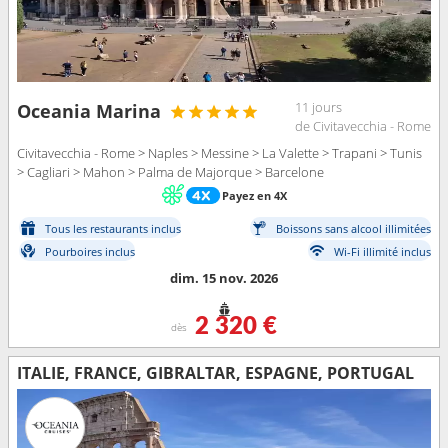
11 jours
Oceania Marina
de Civitavecchia - Rome
Civitavecchia - Rome > Naples > Messine > La Valette > Trapani > Tunis
> Cagliari > Mahon > Palma de Majorque > Barcelone
Payez en 4X
Tous les restaurants inclus
Boissons sans alcool illimitées
Pourboires inclus
Wi-Fi illimité inclus
dim. 15 nov. 2026
2 320 €
dès
ITALIE, FRANCE, GIBRALTAR, ESPAGNE, PORTUGAL