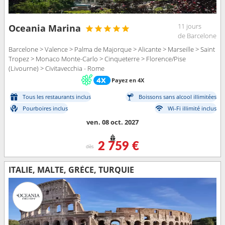
11 jours
Oceania Marina
de Barcelone
Barcelone > Valence > Palma de Majorque > Alicante > Marseille > Saint
Tropez > Monaco Monte-Carlo > Cinqueterre > Florence/Pise
(Livourne) > Civitavecchia - Rome
Payez en 4X
Tous les restaurants inclus
Boissons sans alcool illimitées
Pourboires inclus
Wi-Fi illimité inclus
ven. 08 oct. 2027
2 759 €
dès
ITALIE, MALTE, GRÈCE, TURQUIE