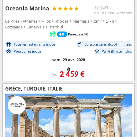
10 jours
Oceania Marina
de Le Piree - Athenes
Le Piree - Athenes > Milos > Rhodes > Marmaris > Izmir > Dikili >
Bozcaada > Canakkale > Istanbul
Payez en 4X
Tous les restaurants inclus
Boissons sans alcool illimitées
Pourboires inclus
Wi-Fi illimité inclus
sam. 29 avr. 2028
2 459 €
dès
GRÈCE, TURQUIE, ITALIE