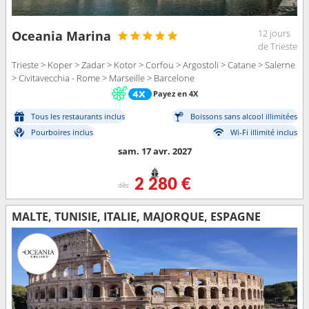
12 jours
Oceania Marina
de Trieste
Trieste > Koper > Zadar > Kotor > Corfou > Argostoli > Catane > Salerne
> Civitavecchia - Rome > Marseille > Barcelone
Payez en 4X
Tous les restaurants inclus
Boissons sans alcool illimitées
Pourboires inclus
Wi-Fi illimité inclus
sam. 17 avr. 2027
2 280 €
dès
MALTE, TUNISIE, ITALIE, MAJORQUE, ESPAGNE