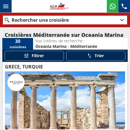
Rechercher une croisière
Croisières Méditerranée sur Oceania Marina
Vos critères de recherche :
30
Oceania Marina - Méditerranée
croisières
Nos destinations
Filtrer
Trier
Mois de départ
GRÈCE, TURQUIE
Ports
Compagnies
Rechercher