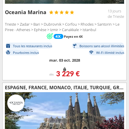
13 jours
Oceania Marina
de Trieste
Trieste > Zadar > Bari > Dubrovnik > Corfou > Rhodes > Santorin > Le
Piree - Athenes > Ephèse > Izmir > Canakkale > Istanbul
Payez en 4X
Tous les restaurants inclus
Boissons sans alcool illimitées
Pourboires inclus
Wi-Fi illimité inclus
mar. 03 oct. 2028
3 229 €
dès
ESPAGNE, FRANCE, MONACO, ITALIE, TURQUIE, GRÈCE