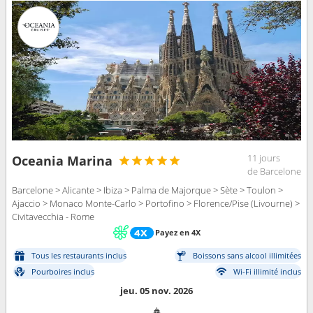
11 jours
Oceania Marina
de Barcelone
Barcelone > Alicante > Ibiza > Palma de Majorque > Sète > Toulon >
Ajaccio > Monaco Monte-Carlo > Portofino > Florence/Pise (Livourne) >
Civitavecchia - Rome
Payez en 4X
Tous les restaurants inclus
Boissons sans alcool illimitées
Pourboires inclus
Wi-Fi illimité inclus
jeu. 05 nov. 2026