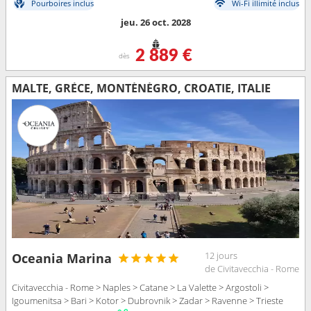
Pourboires inclus
Wi-Fi illimité inclus
jeu. 26 oct. 2028
2 889 €
dès
MALTE, GRÈCE, MONTÉNÉGRO, CROATIE, ITALIE
12 jours
Oceania Marina
de Civitavecchia - Rome
Civitavecchia - Rome > Naples > Catane > La Valette > Argostoli >
Igoumenitsa > Bari > Kotor > Dubrovnik > Zadar > Ravenne > Trieste