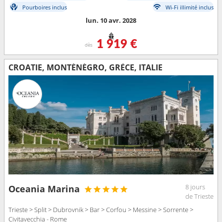
Pourboires inclus
Wi-Fi illimité inclus
lun. 10 avr. 2028
1 919 €
dès
CROATIE, MONTÉNÉGRO, GRÈCE, ITALIE
8 jours
Oceania Marina
de Trieste
Trieste > Split > Dubrovnik > Bar > Corfou > Messine > Sorrente >
Civitavecchia - Rome