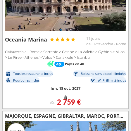
11 jours
Oceania Marina
de Civitavecchia - Rome
Civitavecchia - Rome > Sorrente > Catane > La Valette > Gythion > Milos
> Le Piree - Athenes > Volos > Canakkale > Istanbul
Payez en 4X
Tous les restaurants inclus
Boissons sans alcool illimitées
Pourboires inclus
Wi-Fi illimité inclus
lun. 18 oct. 2027
2 759 €
dès
MAJORQUE, ESPAGNE, GIBRALTAR, MAROC, PORTUGAL