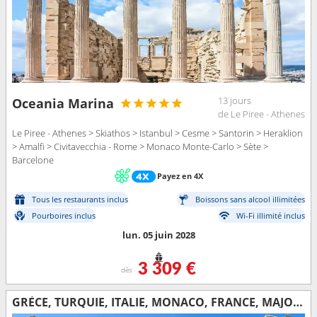
13 jours
Oceania Marina
de Le Piree - Athenes
Le Piree - Athenes > Skiathos > Istanbul > Cesme > Santorin > Heraklion
> Amalfi > Civitavecchia - Rome > Monaco Monte-Carlo > Sète >
Barcelone
Payez en 4X
Tous les restaurants inclus
Boissons sans alcool illimitées
Pourboires inclus
Wi-Fi illimité inclus
lun. 05 juin 2028
3 309 €
dès
GRÈCE, TURQUIE, ITALIE, MONACO, FRANCE, MAJORQUE, ESPAGNE, GIBRALTAR, MAROC, PORTUGAL