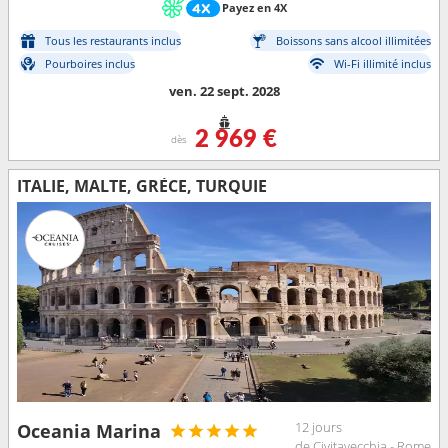
Payez en 4X
Tous les restaurants inclus
Boissons sans alcool illimitées
Pourboires inclus
Wi-Fi illimité inclus
ven. 22 sept. 2028
2 969 €
dès
ITALIE, MALTE, GRÈCE, TURQUIE
12 jours
Oceania Marina
de Civitavecchia - Rome