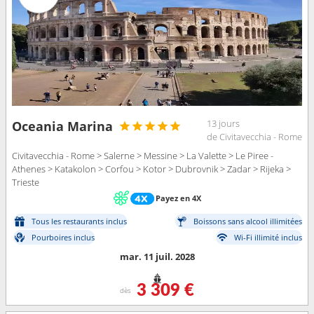
13 jours
Oceania Marina
de Civitavecchia - Rome
Civitavecchia - Rome > Salerne > Messine > La Valette > Le Piree -
Athenes > Katakolon > Corfou > Kotor > Dubrovnik > Zadar > Rijeka >
Trieste
Payez en 4X
Tous les restaurants inclus
Boissons sans alcool illimitées
Pourboires inclus
Wi-Fi illimité inclus
mar. 11 juil. 2028
3 309 €
dès