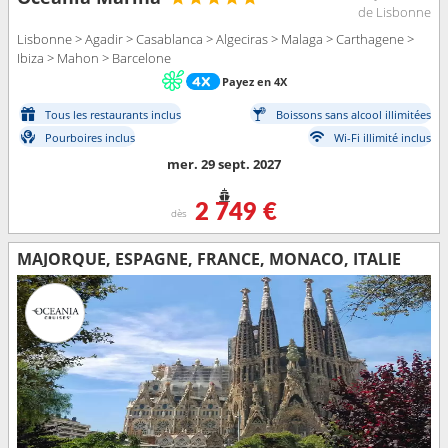
de Lisbonne
Lisbonne > Agadir > Casablanca > Algeciras > Malaga > Carthagene >
Ibiza > Mahon > Barcelone
Payez en 4X
Tous les restaurants inclus
Boissons sans alcool illimitées
Pourboires inclus
Wi-Fi illimité inclus
mer. 29 sept. 2027
2 749 €
dès
MAJORQUE, ESPAGNE, FRANCE, MONACO, ITALIE