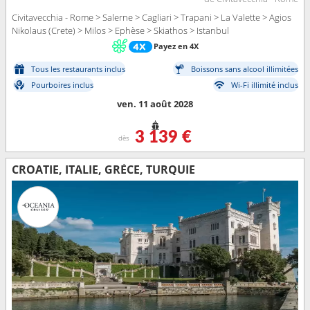
Civitavecchia - Rome > Salerne > Cagliari > Trapani > La Valette > Agios
Nikolaus (Crete) > Milos > Ephèse > Skiathos > Istanbul
Payez en 4X
Tous les restaurants inclus
Boissons sans alcool illimitées
Pourboires inclus
Wi-Fi illimité inclus
ven. 11 août 2028
3 139 €
dès
CROATIE, ITALIE, GRÈCE, TURQUIE