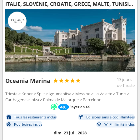
ITALIE, SLOVÉNIE, CROATIE, GRÈCE, MALTE, TUNISIE, IBIZA, MAJORQUE, ESPAGNE
13 jours
Oceania Marina
de Trieste
Trieste > Koper > Split > Igoumenitsa > Messine > La Valette > Tunis >
Carthagene > Ibiza > Palma de Majorque > Barcelone
Payez en 4X
Tous les restaurants inclus
Boissons sans alcool illimitées
Pourboires inclus
Wi-Fi illimité inclus
dim. 23 juil. 2028