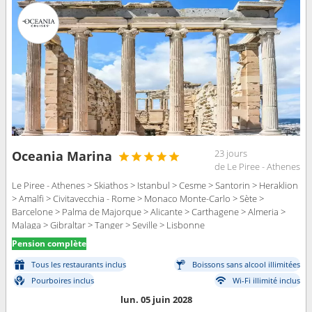
23 jours
Oceania Marina
de Le Piree - Athenes
Le Piree - Athenes > Skiathos > Istanbul > Cesme > Santorin > Heraklion
> Amalfi > Civitavecchia - Rome > Monaco Monte-Carlo > Sète >
Barcelone > Palma de Majorque > Alicante > Carthagene > Almeria >
Malaga > Gibraltar > Tanger > Seville > Lisbonne
Pension complète
Tous les restaurants inclus
Boissons sans alcool illimitées
Pourboires inclus
Wi-Fi illimité inclus
lun. 05 juin 2028