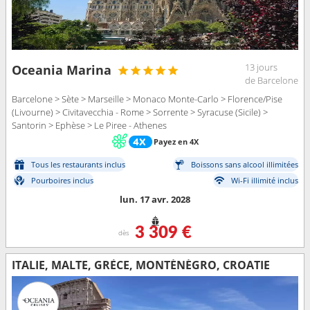
13 jours
Oceania Marina
de Barcelone
Barcelone > Sète > Marseille > Monaco Monte-Carlo > Florence/Pise
(Livourne) > Civitavecchia - Rome > Sorrente > Syracuse (Sicile) >
Santorin > Ephèse > Le Piree - Athenes
Payez en 4X
Tous les restaurants inclus
Boissons sans alcool illimitées
Pourboires inclus
Wi-Fi illimité inclus
lun. 17 avr. 2028
3 309 €
dès
ITALIE, MALTE, GRÈCE, MONTÉNÉGRO, CROATIE