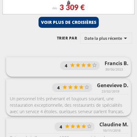
3 309 €
dès
VOIR PLUS DE CROISIÈRES
Date la plus récente
TRIER PAR
Francis B.
4
30/06/2023
Genevieve D.
4
23/02/2019
Un personnel très prévenant et toujours souriant, une
restauration exceptionnelle, des restaurants de spécialités
avec un service 4 étoiles, quelques serveur parlent français,
néanmoins sur l’ensemble de la croisière tout est en anglais.
Claudine M.
La seule réserve que je peux émettre est celle des shows,
4
pour nous un seul sur toute la croisière nous a plu, pour
10/11/2018