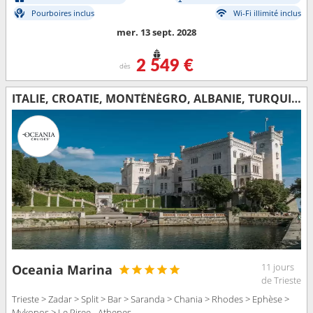
Pourboires inclus
Wi-Fi illimité inclus
mer. 13 sept. 2028
2 549 €
dès
ITALIE, CROATIE, MONTÉNÉGRO, ALBANIE, TURQUIE, GRÈCE
11 jours
Oceania Marina
de Trieste
Trieste > Zadar > Split > Bar > Saranda > Chania > Rhodes > Ephèse >
Mykonos > Le Piree - Athenes