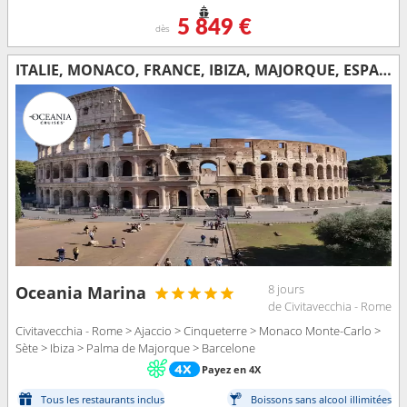
5 849 €
dès
ITALIE, MONACO, FRANCE, IBIZA, MAJORQUE, ESPAGNE
8 jours
Oceania Marina
de Civitavecchia - Rome
Civitavecchia - Rome > Ajaccio > Cinqueterre > Monaco Monte-Carlo >
Sète > Ibiza > Palma de Majorque > Barcelone
Payez en 4X
Tous les restaurants inclus
Boissons sans alcool illimitées