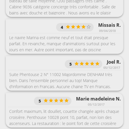
tous les autres, il est nécessaire de bien maîtriser l’anglais,
Bateau de taille moyenne.1200 passagers très calme .
beaucoup de bla-bla... concernant les animations, nous ne
Cabine 9036 catégorie concierge très confortable . Salle de
sommes pas accro et cela nous suffisait. En résumé oceania
bains avec douche et baignoire . Nous avons eu le plaisir
est une excellente compagnie pour la qualité des
d'aller manger deux soirs au restaurant français Jacques
prestations, des cabines véranda agréables, un bateau
Missais R.
grâce au maître d'hôtel originaire de Saint Martin . la salle de
4
confortable avec de nombreux salons, jamais de bousculades
sport est très fonctionnelle avec toujours des appareils de
09/04/2018
ou d’attente, tout est zen et très bien organisé de l’arrivée au
libre , des boissons à volonté .
Le navire Marina est comme neuf et tout était presque
départ.
parfait. En revanche, manque d'animations surtout pour les
jours en mer. Autre point important, pas de piscine
d’intérieure pour se relaxer en cas de mauvais temps
Joel R.
5
05/12/2017
Suite Phentouse 2 N° 11002 Majordomme DENHAM très
bien. Dans l'ensemble personnel au top! Manque
d'information en Français. Aucune chaine TV en Français.
Marie madeleine N.
5
05/12/2017
Confort maximum, lit douillet, couette changée après chaque
croisière. Penthouse 10028 pont 10, parfait, non loin des
ascenseurs. La restauration : le point fort de cette croisière