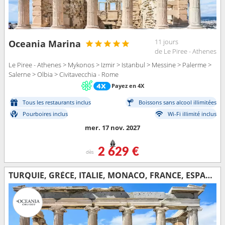
11 jours
Oceania Marina
de Le Piree - Athenes
Le Piree - Athenes > Mykonos > Izmir > Istanbul > Messine > Palerme >
Salerne > Olbia > Civitavecchia - Rome
Payez en 4X
Tous les restaurants inclus
Boissons sans alcool illimitées
Pourboires inclus
Wi-Fi illimité inclus
mer. 17 nov. 2027
2 629 €
dès
TURQUIE, GRÈCE, ITALIE, MONACO, FRANCE, ESPAGNE