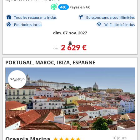
Payez en 4X
Tous les restaurants inclus
Boissons sans alcool illimitées
Pourboires inclus
Wi-Fi illimité inclus
dim. 07 nov. 2027
2 629 €
dès
PORTUGAL, MAROC, IBIZA, ESPAGNE
10 jours
Oceania Marina