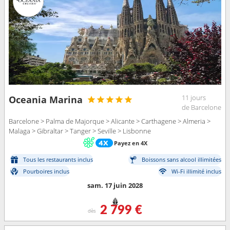
11 jours
Oceania Marina
de Barcelone
Barcelone > Palma de Majorque > Alicante > Carthagene > Almeria >
Malaga > Gibraltar > Tanger > Seville > Lisbonne
Payez en 4X
Tous les restaurants inclus
Boissons sans alcool illimitées
Pourboires inclus
Wi-Fi illimité inclus
sam. 17 juin 2028
2 799 €
dès