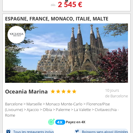
2 545 €
dès
ESPAGNE, FRANCE, MONACO, ITALIE, MALTE
10 jours
Oceania Marina
de Barcelone
Barcelone > Marseille > Monaco Monte-Carlo > Florence/Pise
(Livourne) > Ajaccio > Olbia > Palerme > La Valette > Civitavecchia -
Rome
Payez en 4X
Tous les restaurants inclus
Boissons sans alcool illimitées