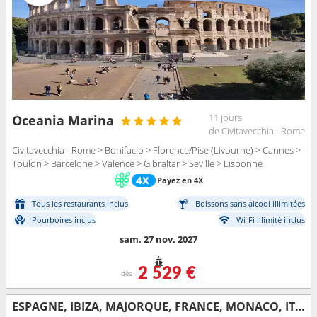
11 jours
Oceania Marina
de Civitavecchia - Rome
Civitavecchia - Rome > Bonifacio > Florence/Pise (Livourne) > Cannes >
Toulon > Barcelone > Valence > Gibraltar > Seville > Lisbonne
Payez en 4X
Tous les restaurants inclus
Boissons sans alcool illimitées
Pourboires inclus
Wi-Fi illimité inclus
sam. 27 nov. 2027
2 529 €
dès
ESPAGNE, IBIZA, MAJORQUE, FRANCE, MONACO, ITALIE