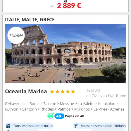
2 889 €
dès
ITALIE, MALTE, GRÈCE
12 jours
Oceania Marina
de Civitavecchia - Rome
Civitavecchia - Rome > Salerne > Messine > La Valette > Katakolon >
Gythion > Santorin > Rhodes > Patmos > Mykonos > Le Piree - Athenes
Payez en 4X
Tous les restaurants inclus
Boissons sans alcool illimitées