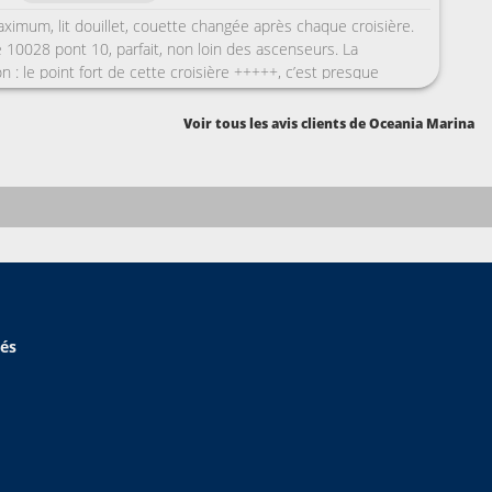
ximum, lit douillet, couette changée après chaque croisière.
10028 pont 10, parfait, non loin des ascenseurs. La
on : le point fort de cette croisière +++++, c’est presque
 en plus du grand dining room, il y a le Jacques, cuisine
( mais adaptée au goût américain ), le Toscana, restaurant
Voir tous les avis clients de Oceania Marina
otre coup de cœur ) le Polo grill, pour les grillades et le Red
atique. Nous avons été 2X dans chaque. Le tout parfait sur ce
rvice stylé et le serveur qui se présente avant le début du
contre l’animation....du classique , violon et contre basse
eutrée et très calme, les coursives étaient habituellement
se demandait où sont passés les croisiéristes.Soirée flamenco
plus. Anglais indispensable, bien que les menus puissent être
n français,. Moyenne d’ âge élevée. N’est pas adapté pour
.
hés