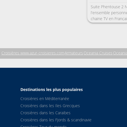
Suite Phentouse 2
l'ensemble personne
chaine TV en Françai
Croisières www.azur-croisieres.com
Armateurs
Oceania Cruises
Oceania
Destinations les plus populaires
Croisières en Méditerranée
Croisières dans les Iles Grecques
Croisières dans les Caraibes
Croisières dans les Fjords & scandinavie
Croisières Tour du monde