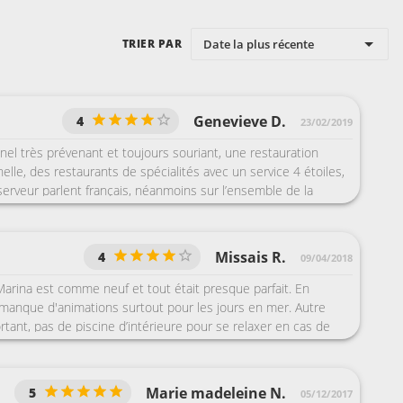
Date la plus récente
TRIER PAR
Genevieve D.
4
23/02/2019
el très prévenant et toujours souriant, une restauration
elle, des restaurants de spécialités avec un service 4 étoiles,
erveur parlent français, néanmoins sur l’ensemble de la
tout est en anglais. La seule réserve que je peux émettre est
shows, pour nous un seul sur toute la croisière nous a plu,
es autres, il est nécessaire de bien maîtriser l’anglais,
Missais R.
4
09/04/2018
e bla-bla... concernant les animations, nous ne sommes pas
ela nous suffisait. En résumé oceania est une excellente
Marina est comme neuf et tout était presque parfait. En
pour la qualité des prestations, des cabines véranda
manque d'animations surtout pour les jours en mer. Autre
 un bateau confortable avec de nombreux salons, jamais de
rtant, pas de piscine d’intérieure pour se relaxer en cas de
s ou d’attente, tout est zen et très bien organisé de l’arrivée
emps
Marie madeleine N.
5
05/12/2017