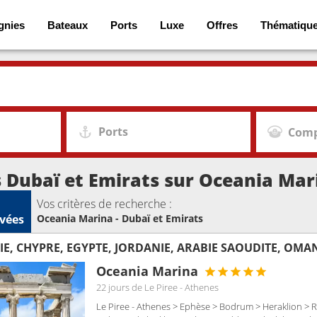
gnies
Bateaux
Ports
Luxe
Offres
Thématiqu
Ports
Comp
s Dubaï et Emirats sur Oceania Mar
Vos critères de recherche :
vées
Oceania Marina - Dubaï et Emirats
IE, CHYPRE, EGYPTE, JORDANIE, ARABIE SAOUDITE, OMA
Oceania Marina
22 jours
de Le Piree - Athenes
Le Piree - Athenes > Ephèse > Bodrum > Heraklion > 