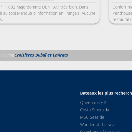
 N° 11002 Majordomme DENHAM très bien. Dans
Confort ma
l au top! Manque d'information en Français. Aucune
Penthouse 
s.
restaurati
l’overdose,
française 
italien ( n
Ginger asi
Marina, se
 Marina
Croisières Dubaï et Emirats
repas. Par 
ambiance f
vides, on 
mais sans 
demandés e
les enfants
Bateaux les plus recherc
Queen mary 2
Costa Smeralda
MSC Seaside
Wonder of the seas
Symphony of the seas