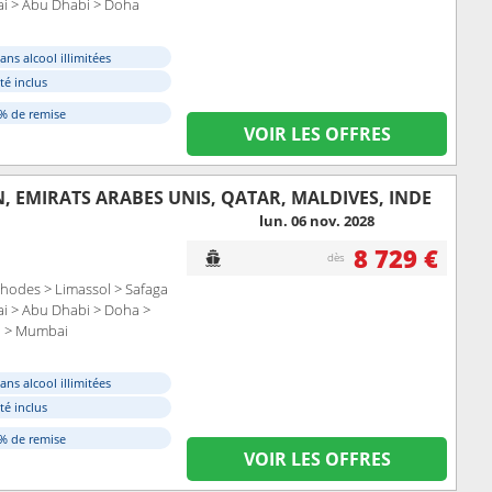
ai > Abu Dhabi > Doha
ans alcool illimitées
ité inclus
0% de remise
VOIR LES OFFRES
, EMIRATS ARABES UNIS, QATAR, MALDIVES, INDE
lun. 06 nov. 2028
8 729 €
dès
Rhodes > Limassol > Safaga
ai > Abu Dhabi > Doha >
a > Mumbai
ans alcool illimitées
ité inclus
0% de remise
VOIR LES OFFRES