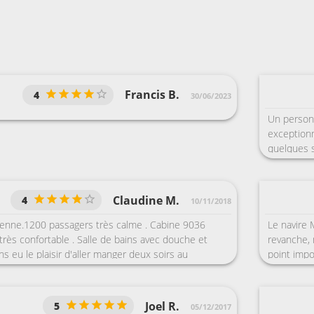
Francis B.
4
30/06/2023
Un personn
exceptionn
quelques s
croisière 
celle des 
pour tous l
Claudine M.
4
10/11/2018
beaucoup d
accro et c
yenne.1200 passagers très calme . Cabine 9036
Le navire 
compagnie 
très confortable . Salle de bains avec douche et
revanche, 
agréables,
s eu le plaisir d'aller manger deux soirs au
point impo
bousculade
Jacques grâce au maître d'hôtel originaire de Saint
mauvais t
au départ.
sport est très fonctionnelle avec toujours des
des boissons à volonté .
Joel R.
5
05/12/2017