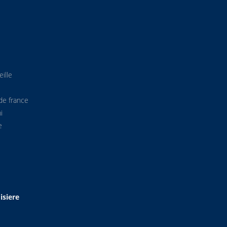
ille
de france
i
e
isiere