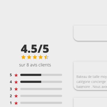
4.5/5
sur 8 avis clients
★
5
Bateau de taille mo
★
catégorie concierge 
4
baignoire . Nous avon
★
3
restaurant français 
★
2
Martin . la salle de 
appareils de libre , 
★
1