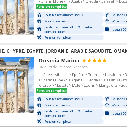
> Sharm El Sheikh > Aqaba > Djedda > Salaalah > Dub
Pension complète
Tous les restaurants inclus
Boissons s
Pourboires inclus
Wi-Fi illim
Crédit excursion offert OU Forfait
Jusqu'à 5
boissons offert
Pension complète
E, CHYPRE, EGYPTE, JORDANIE, ARABIE SAOUDITE, OMAN
Oceania Marina
34 jours
de Le Piree - Athenes
Le Piree - Athenes > Ephèse > Bodrum > Heraklion > 
> Sharm El Sheikh > Aqaba > Djedda > Salaalah > Dub
Khasab > Mascate > Male > Cochin > Mangalore > Go
Pension complète
Tous les restaurants inclus
Boissons s
Pourboires inclus
Wi-Fi illim
Crédit excursion offert OU Forfait
Jusqu'à 5
boissons offert
Pension complète