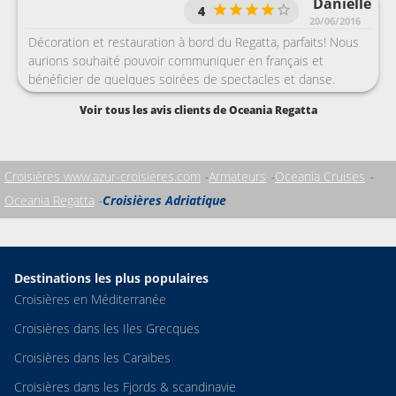
Danielle
4
20/06/2016
Décoration et restauration à bord du Regatta, parfaits! Nous
aurions souhaité pouvoir communiquer en français et
bénéficier de quelques soirées de spectacles et danse.
Voir tous les avis clients de Oceania Regatta
Croisières www.azur-croisieres.com
Armateurs
Oceania Cruises
Oceania Regatta
Croisières Adriatique
Destinations les plus populaires
Croisières en Méditerranée
Croisières dans les Iles Grecques
Croisières dans les Caraibes
Croisières dans les Fjords & scandinavie