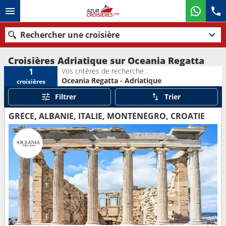
Rechercher une croisière
Croisières Adriatique sur Oceania Regatta
Vos critères de recherche :
1
Oceania Regatta - Adriatique
croisières
Nos destinations
Filtrer
Trier
Mois de départ
GRÈCE, ALBANIE, ITALIE, MONTÉNÉGRO, CROATIE
Ports
Compagnies
Rechercher