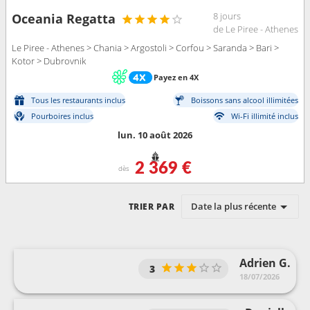
8 jours
Oceania Regatta
de Le Piree - Athenes
Le Piree - Athenes > Chania > Argostoli > Corfou > Saranda > Bari >
Kotor > Dubrovnik
Payez en 4X
Tous les restaurants inclus
Boissons sans alcool illimitées
Pourboires inclus
Wi-Fi illimité inclus
lun. 10 août 2026
2 369 €
dès
Date la plus récente
TRIER PAR
Adrien G.
3
18/07/2026