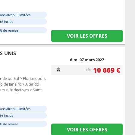
ans alcool illimitées
ité inclus
0% de remise
VOIR LES OFFRES
S-UNIS
dim. 07 mars 2027
10 669 €
dès
nde do Sul > Florianopolis
io de Janeiro > Alter do
em > Bridgetown > Saint
ans alcool illimitées
ité inclus
0% de remise
VOIR LES OFFRES