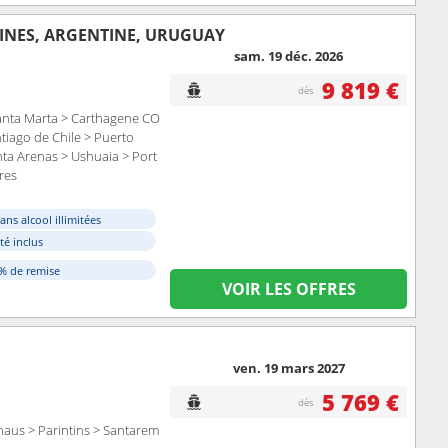
UINES, ARGENTINE, URUGUAY
sam. 19 déc. 2026
9 819 €
dès
Santa Marta > Carthagene CO
tiago de Chile > Puerto
ta Arenas > Ushuaia > Port
res
ans alcool illimitées
ité inclus
0% de remise
VOIR LES OFFRES
ven. 19 mars 2027
5 769 €
dès
anaus > Parintins > Santarem