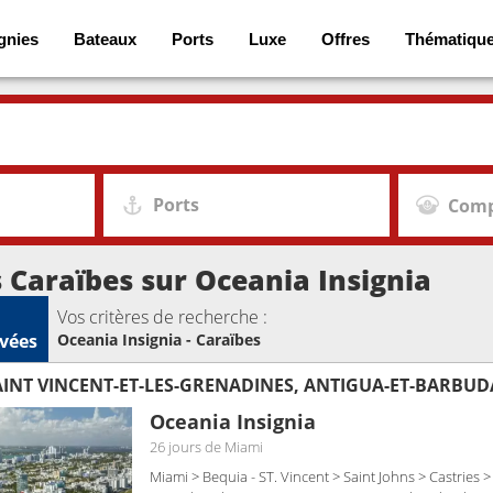
gnies
Bateaux
Ports
Luxe
Offres
Thématiqu
Ports
Comp
s Caraïbes sur Oceania Insignia
Vos critères de recherche :
vées
Oceania Insignia - Caraïbes
Oceania Insignia
26 jours
de Miami
Miami > Bequia - ST. Vincent > Saint Johns > Castries