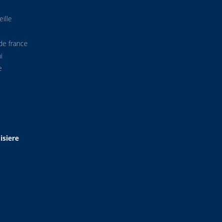
ille
de france
i
e
isiere