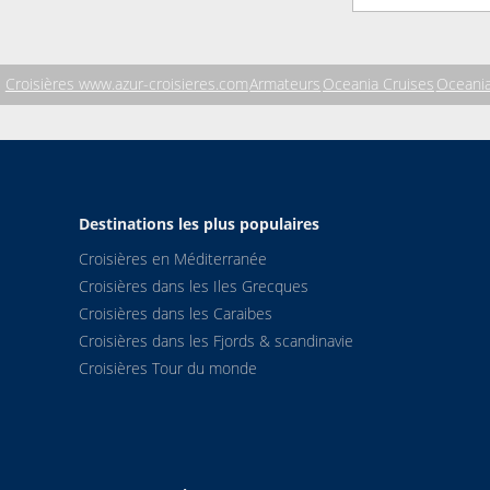
Croisières www.azur-croisieres.com
Armateurs
Oceania Cruises
Oceania
Destinations les plus populaires
Croisières en Méditerranée
Croisières dans les Iles Grecques
Croisières dans les Caraibes
Croisières dans les Fjords & scandinavie
Croisières Tour du monde