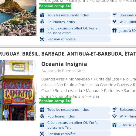
> Bridgetown > Saint Johns > Charlotte Amalie > Miami
Pension complète
Tous les restaurants inclus
Boissons s
Pourboires inclus
Wi-Fi illim
Crédit excursion offert OU Forfait
Jusqu'à 5
boissons offert
Pension complète
RUGUAY, BRÉSIL, BARBADE, ANTIGUA-ET-BARBUDA, ÉTAT
Oceania Insignia
34 jours
de Buenos Aires
Buenos Aires > Montevideo > Punta del Este > Rio Gra
> Itajai > Sao Paulo > Parati > Ilha Grande > Buzios > R
Chao > Boca da Valeria > Manaus > Parintins > Santar
Johns > Charlotte Amalie > Miami
Pension complète
Tous les restaurants inclus
Boissons s
Pourboires inclus
Wi-Fi illim
Crédit excursion offert OU Forfait
Jusqu'à 5
boissons offert
Pension complète