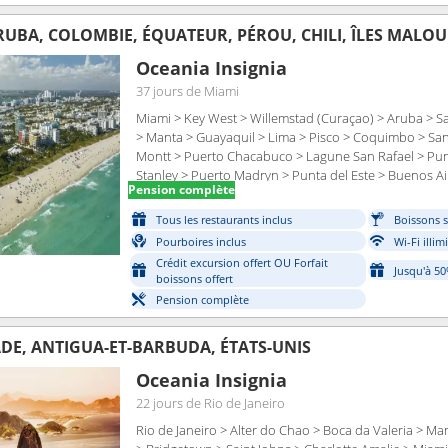
ARUBA, COLOMBIE, ÉQUATEUR, PÉROU, CHILI, ÎLES MALO
Oceania Insignia
37 jours
de Miami
Miami > Key West > Willemstad (Curaçao) > Aruba > 
> Manta > Guayaquil > Lima > Pisco > Coquimbo > San
Montt > Puerto Chacabuco > Lagune San Rafael > Pun
Stanley > Puerto Madryn > Punta del Este > Buenos Ai
Pension complète
Tous les restaurants inclus
Boissons s
Pourboires inclus
Wi-Fi illim
Crédit excursion offert OU Forfait
Jusqu'à 5
boissons offert
Pension complète
ADE, ANTIGUA-ET-BARBUDA, ÉTATS-UNIS
Oceania Insignia
22 jours
de Rio de Janeiro
Rio de Janeiro > Alter do Chao > Boca da Valeria > M