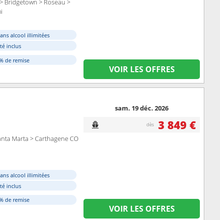
 > Bridgetown > Roseau >
i
ans alcool illimitées
ité inclus
0% de remise
VOIR LES OFFRES
sam. 19 déc. 2026
3 849 €
dès
Santa Marta > Carthagene CO
ans alcool illimitées
ité inclus
0% de remise
VOIR LES OFFRES