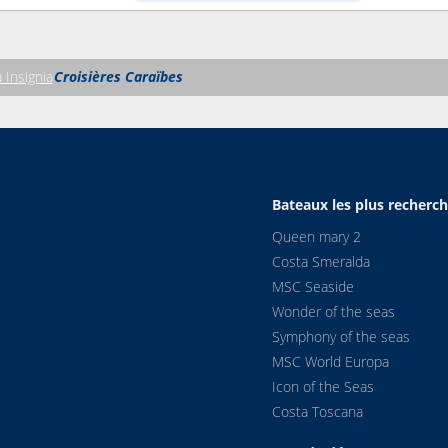
 Insignia
Croisières Caraïbes
Bateaux les plus recherc
Queen mary 2
Costa Smeralda
MSC Seaside
Wonder of the seas
Symphony of the seas
MSC World Europa
Icon of the Seas
Costa Toscana