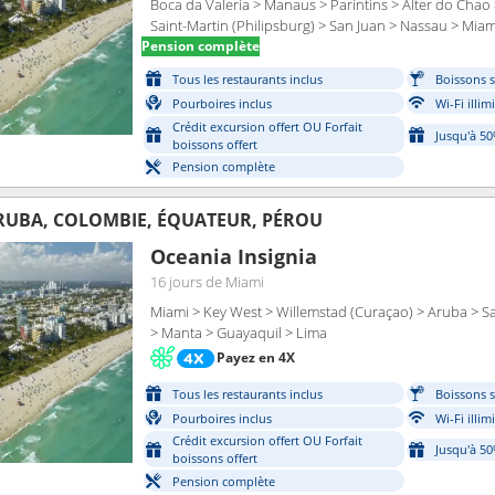
Boca da Valeria > Manaus > Parintins > Alter do Chao
Saint-Martin (Philipsburg) > San Juan > Nassau > Miam
Pension complète
Tous les restaurants inclus
Boissons s
Pourboires inclus
Wi-Fi illim
Crédit excursion offert OU Forfait
Jusqu'à 5
boissons offert
Pension complète
ARUBA, COLOMBIE, ÉQUATEUR, PÉROU
Oceania Insignia
16 jours
de Miami
Miami > Key West > Willemstad (Curaçao) > Aruba > 
> Manta > Guayaquil > Lima
Payez en 4X
Tous les restaurants inclus
Boissons s
Pourboires inclus
Wi-Fi illim
Crédit excursion offert OU Forfait
Jusqu'à 5
boissons offert
Pension complète