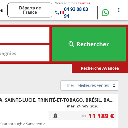
Nous sommes
fermés
Départs de
04 93 08 03
es
France
94
Rechercher
agnies
Recherche Avancée
Trier : Meilleures ventes
ÉTATS-UNIS, SAINT VINCENT-ET-LES-GRENADINES, ANTIGUA-ET-BARBUDA, SAINTE-LUCIE, TRINITÉ-ET-TOBAGO, BRÉSIL, BARBADE, DOMINIQUE, SAINT-MARTIN, PORTO RICO, BAHAMAS
mar. 24 nov. 2026
11 189 €
dès
 > Scarborough > Santarem >