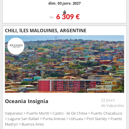
dim. 03 janv. 2027
6 309 €
dès
CHILI, ÎLES MALOUINES, ARGENTINE
22 jours
Oceania Insignia
de Valparaíso
Valparaíso > Puerto Montt > Castro - Ile De Chiloe > Puerto Chacabuco
> Lagune San Rafael > Punta Arenas > Ushuaia > Port Stanley > Puerto
Madryn > Buenos Aires