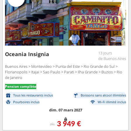
13 jours
Oceania Insignia
de Buenos Aires
Buenos Aires > Montevideo > Punta del Este > Rio Grande do Sul >
Florianopolis > Itajai > Sao Paulo > Parati > Ilha Grande > Buzios > Rio
de Janeiro
Pension complète
Tous les restaurants inclus
Boissons sans alcool illimitées
Pourboires inclus
Wi-Fi illimité inclus
dim. 07 mars 2027
3 949 €
dès