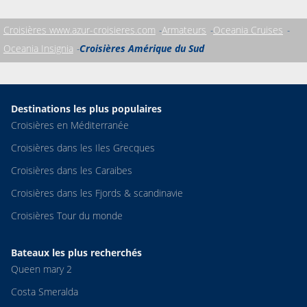
Croisières www.azur-croisieres.com
Armateurs
Oceania Cruises
Oceania Insignia
Croisières Amérique du Sud
Destinations les plus populaires
Croisières en Méditerranée
Croisières dans les Iles Grecques
Croisières dans les Caraibes
Croisières dans les Fjords & scandinavie
Croisières Tour du monde
Bateaux les plus recherchés
Queen mary 2
Costa Smeralda