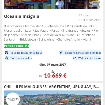
34 jours
Oceania Insignia
de Buenos Aires
Buenos Aires > Montevideo > Punta del Este > Rio Grande do Sul >
Florianopolis > Itajai > Sao Paulo > Parati > Ilha Grande > Buzios > Rio
de Janeiro > Alter do Chao > Boca da Valeria > Manaus > Parintins >
Santarem > Bridgetown > Saint Johns > Charlotte Amalie > Miami
Pension complète
Tous les restaurants inclus
Boissons sans alcool illimitées
Pourboires inclus
Wi-Fi illimité inclus
dim. 07 mars 2027
10 669 €
dès
CHILI, ÎLES MALOUINES, ARGENTINE, URUGUAY, BRÉSIL