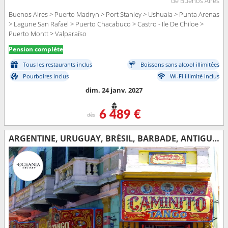
de Buenos Aires
Buenos Aires > Puerto Madryn > Port Stanley > Ushuaia > Punta Arenas
> Lagune San Rafael > Puerto Chacabuco > Castro - Ile De Chiloe >
Puerto Montt > Valparaíso
Pension complète
Tous les restaurants inclus
Boissons sans alcool illimitées
Pourboires inclus
Wi-Fi illimité inclus
dim. 24 janv. 2027
6 489 €
dès
ARGENTINE, URUGUAY, BRÉSIL, BARBADE, ANTIGUA-ET-BARBUDA, ÉTATS-UNIS