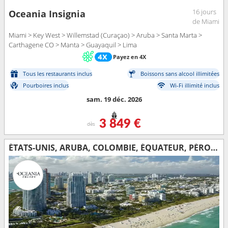
16 jours
Oceania Insignia
de Miami
Miami > Key West > Willemstad (Curaçao) > Aruba > Santa Marta >
Carthagene CO > Manta > Guayaquil > Lima
Payez en 4X
Tous les restaurants inclus
Boissons sans alcool illimitées
Pourboires inclus
Wi-Fi illimité inclus
sam. 19 déc. 2026
3 849 €
dès
ÉTATS-UNIS, ARUBA, COLOMBIE, ÉQUATEUR, PÉROU, CHILI, ÎLES MALOUINES, ARGENTINE, URUGUAY