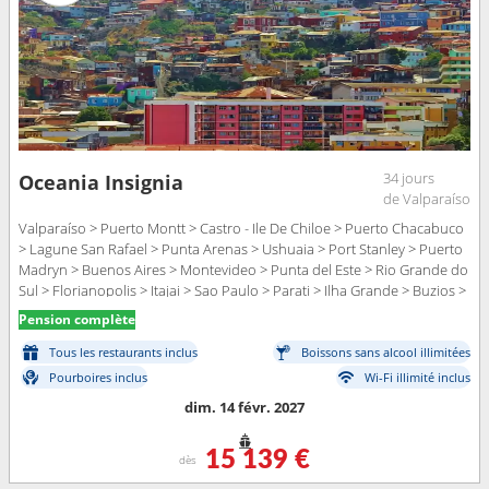
34 jours
Oceania Insignia
de Valparaíso
Valparaíso > Puerto Montt > Castro - Ile De Chiloe > Puerto Chacabuco
> Lagune San Rafael > Punta Arenas > Ushuaia > Port Stanley > Puerto
Madryn > Buenos Aires > Montevideo > Punta del Este > Rio Grande do
Sul > Florianopolis > Itajai > Sao Paulo > Parati > Ilha Grande > Buzios >
Rio de Janeiro
Pension complète
Tous les restaurants inclus
Boissons sans alcool illimitées
Pourboires inclus
Wi-Fi illimité inclus
dim. 14 févr. 2027
15 139 €
dès