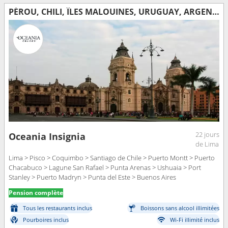
PÉROU, CHILI, ÎLES MALOUINES, URUGUAY, ARGENTINE
22 jours
Oceania Insignia
de Lima
Lima > Pisco > Coquimbo > Santiago de Chile > Puerto Montt > Puerto
Chacabuco > Lagune San Rafael > Punta Arenas > Ushuaia > Port
Stanley > Puerto Madryn > Punta del Este > Buenos Aires
Pension complète
Tous les restaurants inclus
Boissons sans alcool illimitées
Pourboires inclus
Wi-Fi illimité inclus