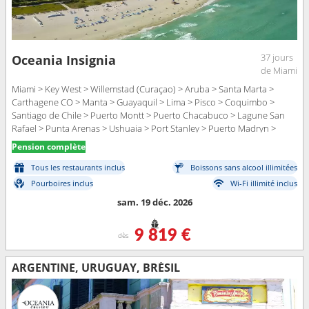
37 jours
Oceania Insignia
de Miami
Miami > Key West > Willemstad (Curaçao) > Aruba > Santa Marta >
Carthagene CO > Manta > Guayaquil > Lima > Pisco > Coquimbo >
Santiago de Chile > Puerto Montt > Puerto Chacabuco > Lagune San
Rafael > Punta Arenas > Ushuaia > Port Stanley > Puerto Madryn >
Punta del Este > Buenos Aires
Pension complète
Tous les restaurants inclus
Boissons sans alcool illimitées
Pourboires inclus
Wi-Fi illimité inclus
sam. 19 déc. 2026
9 819 €
dès
ARGENTINE, URUGUAY, BRÉSIL