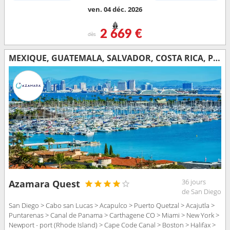
ven. 04 déc. 2026
2 669 €
dès
MEXIQUE, GUATEMALA, SALVADOR, COSTA RICA, PANAMA, COLOMBIE, ÉTATS-UNIS, CANADA, IRLANDE, FRANCE, ROYAUME-UNI
36 jours
Azamara Quest
de San Diego
San Diego > Cabo san Lucas > Acapulco > Puerto Quetzal > Acajutla >
Puntarenas > Canal de Panama > Carthagene CO > Miami > New York >
Newport - port (Rhode Island) > Cape Code Canal > Boston > Halifax >