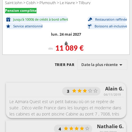
Saint John > Cobh > Plymouth > Le Havre > Tilbury
Pension complète
Jusqu'à 1000$ de crédit à bord offert
Restauration raffinée
Service attentionné
Boissons all-inclusive
lun. 24 mai 2027
11 089 €
dès
Date la plus récente
TRIER PAR
Alain G.
3
04/11/2019
Le Azmara Quest est un petit bateau où on se repère de
suite . Déco vieille France dans les lounges et moderne dans
les cabines et au pont piscine Cabine au pont 7 , 7008, très
bien située, mais pas mal de vibrations aux arrivées et aux
Nathalie G.
départs des escales . Salle d'eau microscopique surtout la
4