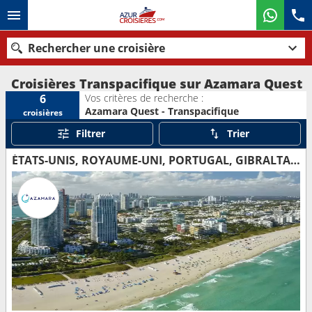
Rechercher une croisière
Croisières Transpacifique sur Azamara Quest
Vos critères de recherche :
6
Azamara Quest - Transpacifique
croisières
Nos destinations
Filtrer
Trier
Mois de départ
ÉTATS-UNIS, ROYAUME-UNI, PORTUGAL, GIBRALTAR, ESPAGNE
Ports
Compagnies
Rechercher