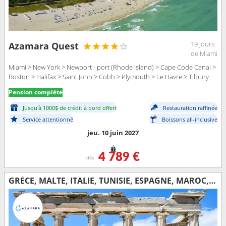
19 jours
Azamara Quest
de Miami
Miami > New York > Newport - port (Rhode Island) > Cape Code Canal >
Boston > Halifax > Saint John > Cobh > Plymouth > Le Havre > Tilbury
Pension complète
Jusqu'à 1000$ de crédit à bord offert
Restauration raffinée
Service attentionné
Boissons all-inclusive
jeu. 10 juin 2027
4 789 €
dès
GRÈCE, MALTE, ITALIE, TUNISIE, ESPAGNE, MAROC, PORTO RICO, ÉTATS-UNIS