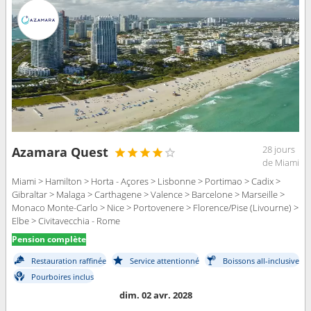
28 jours
Azamara Quest
de Miami
Miami > Hamilton > Horta - Açores > Lisbonne > Portimao > Cadix >
Gibraltar > Malaga > Carthagene > Valence > Barcelone > Marseille >
Monaco Monte-Carlo > Nice > Portovenere > Florence/Pise (Livourne) >
Elbe > Civitavecchia - Rome
Pension complète
Restauration raffinée
Service attentionné
Boissons all-inclusive
Pourboires inclus
dim. 02 avr. 2028