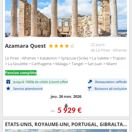
22 jours
Azamara Quest
de Le Piree - Athenes
Le Piree - Athenes > Katakolon > Syracuse (Sicile) > La Valette > Trapani
> La Goulette > Carthagene > Malaga > Tanger > San Juan > Miami
Pension complète
Jusqu'à 1000$ de crédit à bord offert
Restauration raffinée
Service attentionné
Boissons all-inclusive
jeu. 26 nov. 2026
5 929 €
dès
ÉTATS-UNIS, ROYAUME-UNI, PORTUGAL, GIBRALTAR, ESPAGNE, FRANCE, MONACO, ITALIE