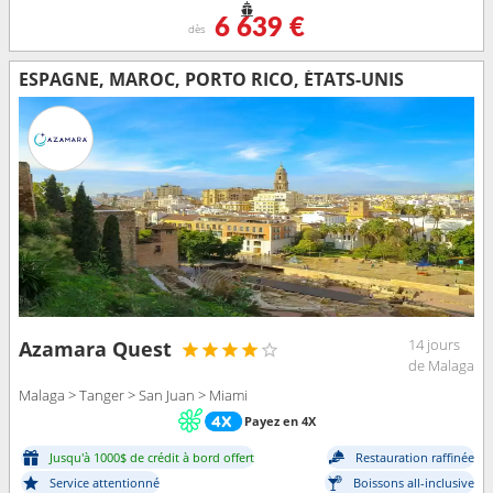
6 639 €
dès
ESPAGNE, MAROC, PORTO RICO, ÉTATS-UNIS
14 jours
Azamara Quest
de Malaga
Malaga > Tanger > San Juan > Miami
Payez en 4X
Jusqu'à 1000$ de crédit à bord offert
Restauration raffinée
Service attentionné
Boissons all-inclusive