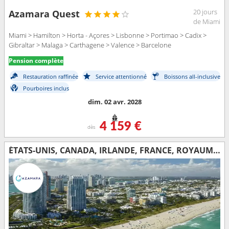
20 jours
Azamara Quest
de Miami
Miami > Hamilton > Horta - Açores > Lisbonne > Portimao > Cadix >
Gibraltar > Malaga > Carthagene > Valence > Barcelone
Pension complète
Restauration raffinée
Service attentionné
Boissons all-inclusive
Pourboires inclus
dim. 02 avr. 2028
4 159 €
dès
ÉTATS-UNIS, CANADA, IRLANDE, FRANCE, ROYAUME-UNI