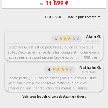
11 899 €
dès
Date la plus récente
TRIER PAR
Alain G.
3
04/11/2019
Le Azmara Quest est un petit bateau où on se repère de
suite . Déco vieille France dans les lounges et moderne dans
les cabines et au pont piscine Cabine au pont 7 , 7008, très
bien située, mais pas mal de vibrations aux arrivées et aux
Nathalie G.
départs des escales . Salle d'eau microscopique surtout la
4
douche ....plus petite que dans un camping car . Produits de
26/08/2019
toilette bas de gamme Buffet top, beaucoup de choix , dîner
Cabine petite (7103 cabine balcon.) mais je le savais .. suite
à thème tous les soirs . Peu d'animations voire pas . Grosse
yacht club c'est autre chose! Animation que pour les
différence entre la 1 ère croisière avec une clientèle
américains.. aucune traduction des menus ou autres.
majoritairement anglophone très correcte et la 2 ème
personnel top , vraiment super boisson du tout inclus très
Voir tous les avis clients de Azamara Quest
croisière avec des Australiens très bruyants ( ils devaient se
bien. Super chef de la sécurité francophone.. restauration
croire encore dans le bush ). Personnels super la 1 ère
buffet top++ restaurant comme dit précédemment ..trop
croisière et à peine formé pour la 2 ème sauf ceux qui