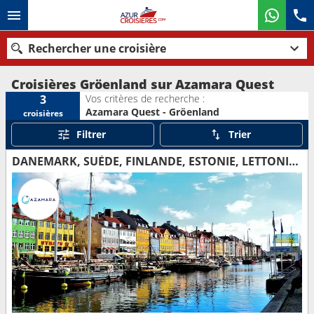
Rechercher une croisière
Croisières Gröenland sur Azamara Quest
Vos critères de recherche :
3
Azamara Quest - Gröenland
croisières
Nos destinations
Filtrer
Trier
Mois de départ
DANEMARK, SUÈDE, FINLANDE, ESTONIE, LETTONIE, LITUANIE, POLOGNE, ALLEMAGNE, ROYAUME-UNI, IRLANDE, FÉROÉ (ÎLES), ISLANDE, GRÖENLAND, CANADA, ÉTATS-UNIS
Ports
Compagnies
Rechercher