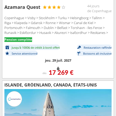
44 jours
Azamara Quest
de Copenhague
Copenhague > Visby > Stockholm > Turku > Helsingborg > Tallinn >
Riga > Klaipeda > Gdansk > Ronne > Wismar > Canal de Kiel >
Portsmouth > Falmouth > Dublin > Belfast > Torshavn - Iles Feroe >
Runavik > Eskifjordur > Husavik > Akureyri > Isafjordhur > Reykjanes >
Reykjavik > Prins Christian Sund > Nanortalik > Qaqortoq > Nuuk > Saint
Pension complète
John > Halifax > Lunenbourg > Portland - Maine (East Coast) > Boston >
Cape Code Canal > Newport - port (Rhode Island) > New York
Jusqu'à 1000$ de crédit à bord offert
Restauration raffinée
Service attentionné
Boissons all-inclusive
jeu. 29 juil. 2027
17 269 €
dès
ISLANDE, GRÖENLAND, CANADA, ÉTATS-UNIS