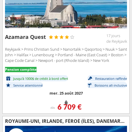
17 jours
Azamara Quest
de Reykjavik
Reykjavik > Prins Christian Sund > Nanortalik > Qaqortoq > Nuuk > Saint
John > Halifax > Lunenbourg > Portland - Maine (East Coast) > Boston >
Cape Code Canal > Newport - port (Rhode Island) > New York
Pension complète
Jusqu'à 1000$ de crédit à bord offert
Restauration raffinée
Service attentionné
Boissons all-inclusive
mer. 25 août 2027
6 709 €
dès
ROYAUME-UNI, IRLANDE, FÉROÉ (ÎLES), DANEMARK, ISLANDE, GRÖENLAND, CANADA, ÉTATS-UNIS