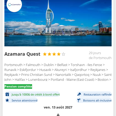
29 jours
Azamara Quest
de Portsmouth
Portsmouth > Falmouth > Dublin > Belfast > Torshavn - Iles Feroe >
Runavik > Eskifjordur > Husavik > Akureyri > Isafjordhur > Reykjanes >
Reykjavik > Prins Christian Sund > Nanortalik > Qaqortoq > Nuuk > Saint
John > Halifax > Lunenbourg > Portland - Maine (East Coast) > Boston >
Cape Code Canal > Newport - port (Rhode Island) > New York
Pension complète
Jusqu'à 1000$ de crédit à bord offert
Restauration raffinée
Service attentionné
Boissons all-inclusive
ven. 13 août 2027