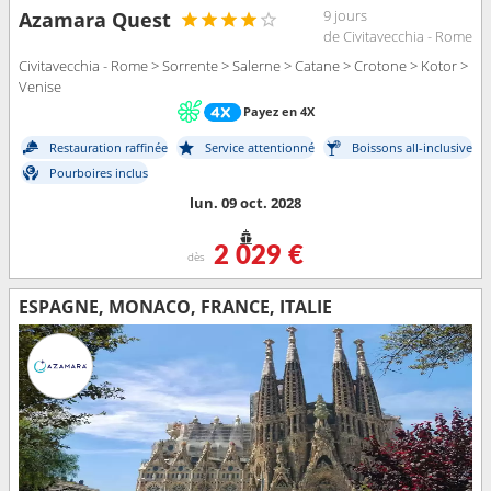
9 jours
Azamara Quest
de Civitavecchia - Rome
Civitavecchia - Rome > Sorrente > Salerne > Catane > Crotone > Kotor >
Venise
Payez en 4X
Restauration raffinée
Service attentionné
Boissons all-inclusive
Pourboires inclus
lun. 09 oct. 2028
2 029 €
dès
ESPAGNE, MONACO, FRANCE, ITALIE