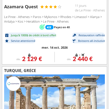
11 jours
Azamara Quest
de Le Piree - Athenes
Le Piree - Athenes > Paros > Mykonos > Rhodes > Limassol > Alanya >
Antalya > Kos > Heraklion > Le Piree - Athenes
Payez en 4X
Jusqu'à 1000$ de crédit à bord offert
Restauration raffinée
Service attentionné
Boissons all-inclusive
mer. 14 oct. 2026
+
2 129 €
2 440 €
dès
dès
TURQUIE, GRÈCE