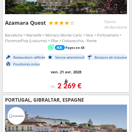
9 jours
Azamara Quest
de Barcelone
Barcelone > Marseille > Monaco Monte-Carlo > Nice > Portovenere >
Florence/Pise (Livourne) > Elbe > Civitavecchia - Rome
Payez en 4X
Restauration raffinée
Service attentionné
Boissons all-inclusive
Pourboires inclus
ven. 21 avr. 2028
2 269 €
dès
PORTUGAL, GIBRALTAR, ESPAGNE