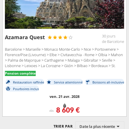
30 jours
Azamara Quest
de Barcelone
Barcelone > Marseille > Monaco Monte-Carlo > Nice > Portovenere >
Florence/Pise (Livourne) > Elbe > Civitavecchia - Rome > Olbia > Mahon
> Palma de Majorque > Carthagene > Malaga > Gibraltar > Seville >
Lisbonne > Leixoes > La Corogne > Gijón > Bilbao > Bordeaux > St.
Malo > Caen > Portsmouth
Pension complète
Restauration raffinée
Service attentionné
Boissons all-inclusive
Pourboires inclus
ven. 21 avr. 2028
8 609 €
dès
Date la plus récente
TRIER PAR