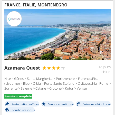
FRANCE, ITALIE, MONTÉNÉGRO
18 jours
Azamara Quest
de Nice
Nice > Gênes > Santa Margherita > Portovenere > Florence/Pise
(Livourne) > Elbe > Olbia > Porto Santo Stefano > Civitavecchia - Rome >
Sorrente > Salerne > Catane > Crotone > Kotor > Venise
Pension complète
Restauration raffinée
Service attentionné
Boissons all-inclusive
Pourboires inclus