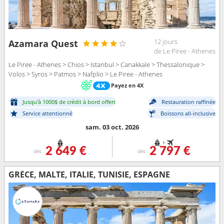
12 jours
Azamara Quest
de Le Piree - Athenes
Le Piree - Athenes > Chios > Istanbul > Canakkale > Thessalonique >
Volos > Syros > Patmos > Nafplio > Le Piree - Athenes
Payez en 4X
Jusqu'à 1000$ de crédit à bord offert
Restauration raffinée
Service attentionné
Boissons all-inclusive
sam. 03 oct. 2026
+
2 649 €
2 797 €
dès
dès
GRÈCE, MALTE, ITALIE, TUNISIE, ESPAGNE