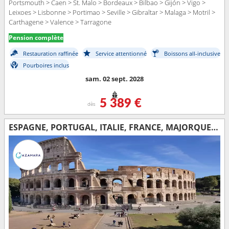
Portsmouth > Caen > St. Malo > Bordeaux > Bilbao > Gijón > Vigo >
Leixoes > Lisbonne > Portimao > Seville > Gibraltar > Malaga > Motril >
Carthagene > Valence > Tarragone
Pension complète
Restauration raffinée
Service attentionné
Boissons all-inclusive
Pourboires inclus
sam. 02 sept. 2028
5 389 €
dès
ESPAGNE, PORTUGAL, ITALIE, FRANCE, MAJORQUE, GIBRALTAR, ROYAUME-UNI