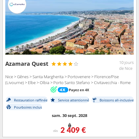
10 jours
Azamara Quest
de Nice
Nice > Gênes > Santa Margherita > Portovenere > Florence/Pise
(Livourne) > Elbe > Olbia > Porto Santo Stefano > Civitavecchia - Rome
Payez en 4X
Restauration raffinée
Service attentionné
Boissons all-inclusive
Pourboires inclus
sam. 30 sept. 2028
2 409 €
dès