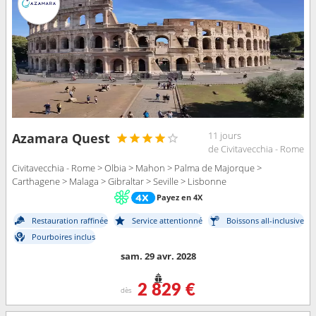
11 jours
Azamara Quest
de Civitavecchia - Rome
Civitavecchia - Rome > Olbia > Mahon > Palma de Majorque >
Carthagene > Malaga > Gibraltar > Seville > Lisbonne
Payez en 4X
Restauration raffinée
Service attentionné
Boissons all-inclusive
Pourboires inclus
sam. 29 avr. 2028
2 829 €
dès