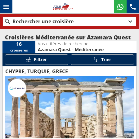
Rechercher une croisière
Croisières Méditerranée sur Azamara Quest
Vos critères de recherche :
16
Azamara Quest - Méditerranée
croisières
Nos destinations
Filtrer
Trier
Mois de départ
CHYPRE, TURQUIE, GRÈCE
Ports
Compagnies
Rechercher