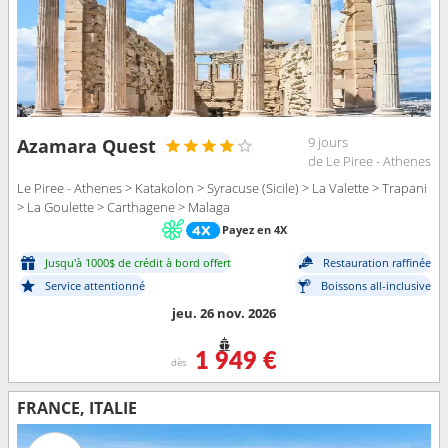
9 jours
Azamara Quest
de Le Piree - Athenes
Le Piree - Athenes > Katakolon > Syracuse (Sicile) > La Valette > Trapani
> La Goulette > Carthagene > Malaga
Payez en 4X
Jusqu'à 1000$ de crédit à bord offert
Restauration raffinée
Service attentionné
Boissons all-inclusive
jeu. 26 nov. 2026
1 949 €
dès
FRANCE, ITALIE