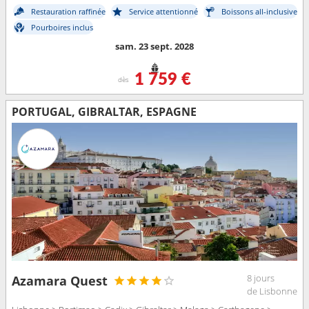
Restauration raffinée
Service attentionné
Boissons all-inclusive
Pourboires inclus
sam. 23 sept. 2028
1 759 €
dès
PORTUGAL, GIBRALTAR, ESPAGNE
8 jours
Azamara Quest
de Lisbonne