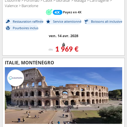
Lisbonne > Portimao > Cadix > Gibraltar > Malaga > Carthagene >
Valence > Barcelone
Payez en 4X
Restauration raffinée
Service attentionné
Boissons all-inclusive
Pourboires inclus
ven. 14 avr. 2028
1 969 €
dès
ITALIE, MONTÉNÉGRO