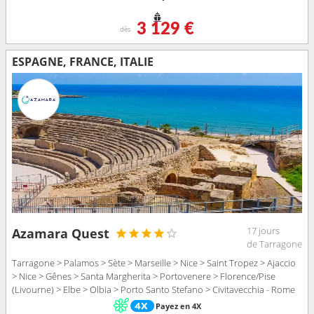
3 129 €
dès
ESPAGNE, FRANCE, ITALIE
17 jours
Azamara Quest
de Tarragone
Tarragone > Palamos > Sète > Marseille > Nice > Saint Tropez > Ajaccio
> Nice > Gênes > Santa Margherita > Portovenere > Florence/Pise
(Livourne) > Elbe > Olbia > Porto Santo Stefano > Civitavecchia - Rome
Payez en 4X