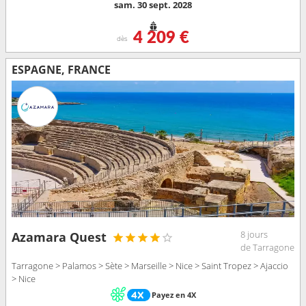
sam. 30 sept. 2028
4 209 €
dès
ESPAGNE, FRANCE
8 jours
Azamara Quest
de Tarragone
Tarragone > Palamos > Sète > Marseille > Nice > Saint Tropez > Ajaccio
> Nice
Payez en 4X