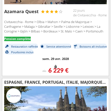
22 jours
Azamara Quest
de Civitavecchia - Rome
Civitavecchia - Rome > Olbia > Mahon > Palma de Majorque >
Carthagene > Malaga > Gibraltar > Seville > Lisbonne > Leixoes > La
Corogne > Gijón > Bilbao > Bordeaux > St. Malo > Caen > Portsmouth
Pension complète
Restauration raffinée
Service attentionné
Boissons all-inclusive
Pourboires inclus
sam. 29 avr. 2028
6 229 €
dès
ESPAGNE, FRANCE, PORTUGAL, ITALIE, MAJORQUE, MONACO, GIBRALTAR, ROYAUME-UNI