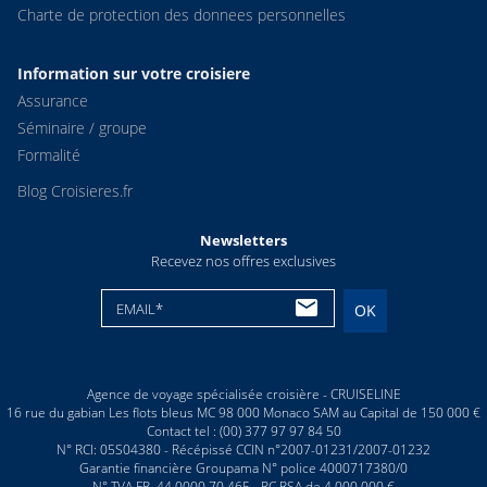
Charte de protection des donnees personnelles
Information sur votre croisiere
Assurance
Séminaire / groupe
Formalité
Blog Croisieres.fr
Newsletters
Recevez nos offres exclusives
EMAIL*
OK
Agence de voyage spécialisée croisière - CRUISELINE
16 rue du gabian Les flots bleus MC 98 000 Monaco SAM au Capital de 150 000 €
Contact tel : (00) 377 97 97 84 50
N° RCI: 05S04380 - Récépissé CCIN n°2007-01231/2007-01232
Garantie financière Groupama N° police 4000717380/0
N° TVA FR. 44 0000 70 465 - RC RSA de 4 000 000 €