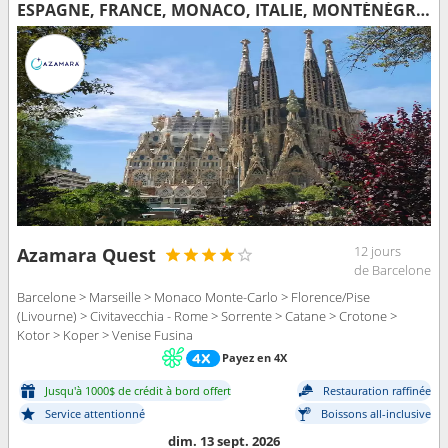
ESPAGNE, FRANCE, MONACO, ITALIE, MONTÉNÉGRO, SLOVÉNIE
12 jours
Azamara Quest
de Barcelone
Barcelone > Marseille > Monaco Monte-Carlo > Florence/Pise
(Livourne) > Civitavecchia - Rome > Sorrente > Catane > Crotone >
Kotor > Koper > Venise Fusina
Payez en 4X
Jusqu'à 1000$ de crédit à bord offert
Restauration raffinée
Service attentionné
Boissons all-inclusive
dim. 13 sept. 2026