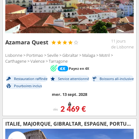
11 jours
Azamara Quest
de Lisbonne
Lisbonne > Portimao > Seville > Gibraltar > Malaga > Motril >
Carthagene > Valence > Tarragone
Payez en 4X
Restauration raffinée
Service attentionné
Boissons all-inclusive
Pourboires inclus
mer. 13 sept. 2028
2 469 €
dès
ITALIE, MAJORQUE, GIBRALTAR, ESPAGNE, PORTUGAL