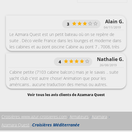
Alain G.
3
04/11/2019
Le Azmara Quest est un petit bateau où on se repère de
suite . Déco vieille France dans les lounges et moderne dans
les cabines et au pont piscine Cabine au pont 7 , 7008, très
bien située, mais pas mal de vibrations aux arrivées et aux
Nathalie G.
départs des escales . Salle d'eau microscopique surtout la
4
douche ....plus petite que dans un camping car . Produits de
26/08/2019
toilette bas de gamme Buffet top, beaucoup de choix , dîner
Cabine petite (7103 cabine balcon.) mais je le savais .. suite
à thème tous les soirs . Peu d'animations voire pas . Grosse
yacht club c'est autre chose! Animation que pour les
différence entre la 1 ère croisière avec une clientèle
américains.. aucune traduction des menus ou autres.
majoritairement anglophone très correcte et la 2 ème
personnel top , vraiment super boisson du tout inclus très
Voir tous les avis clients de Azamara Quest
croisière avec des Australiens très bruyants ( ils devaient se
bien. Super chef de la sécurité francophone.. restauration
croire encore dans le bush ). Personnels super la 1 ère
buffet top++ restaurant comme dit précédemment ..trop
croisière et à peine formé pour la 2 ème sauf ceux qui
petit, trop de bruit. piscine petite et uniquement extérieur..
étaient sur la 1 ère. Remerciements à Alina et Julian au pool
en cas de mauvais temps...
Croisières www.azur-croisieres.com
Armateurs
Azamara
bar pour le service parfait avec le sourire
Azamara Quest
Croisières Méditerranée