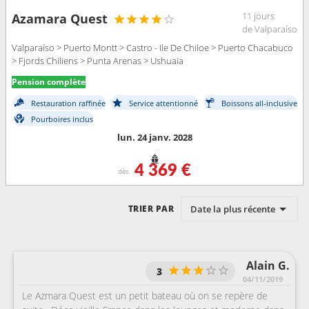
11 jours
Azamara Quest
de Valparaíso
Valparaíso > Puerto Montt > Castro - Ile De Chiloe > Puerto Chacabuco
> Fjords Chiliens > Punta Arenas > Ushuaia
Pension complète
Restauration raffinée
Service attentionné
Boissons all-inclusive
Pourboires inclus
lun. 24 janv. 2028
4 369 €
dès
Date la plus récente
TRIER PAR
Alain G.
3
04/11/2019
Le Azmara Quest est un petit bateau où on se repère de