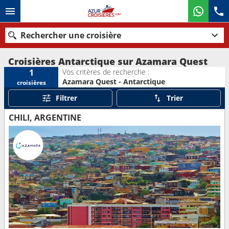
Rechercher une croisière
Croisières Antarctique sur Azamara Quest
Vos critères de recherche :
1
Azamara Quest - Antarctique
croisières
Nos destinations
Filtrer
Trier
Mois de départ
CHILI, ARGENTINE
Ports
Compagnies
Rechercher