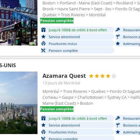
Boston > Portland - Maine (East Coast) > Rockland > Sa
Brook > Havre Saint Pierre > Sept - Iles > Fiordo Di S
Quebec > Trois Rivieres > Montréal
Pension complète
Jusqu'à 1000$ de crédit à bord offert
Restaurati
Service attentionné
Boissons a
Pourboires inclus
AzAmazing
Pension complète
S-UNIS
Azamara Quest
13 jours
de Montréal
Montréal > Trois Rivieres > Quebec > Fiordo Di Sague
Comeau > Gaspe > Charlottetown > Sydney CA > Halifax
Maine (East Coast) > Boston
Pension complète
Jusqu'à 1000$ de crédit à bord offert
Restaurati
Service attentionné
Boissons a
Pourboires inclus
AzAmazing
Pension complète