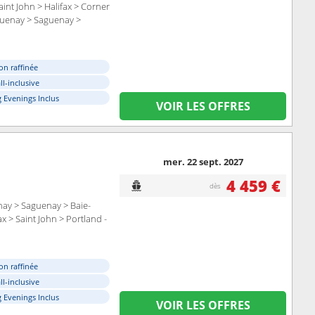
int John > Halifax > Corner
aguenay > Saguenay >
on raffinée
ll-inclusive
 Evenings Inclus
VOIR LES OFFRES
mer. 22 sept. 2027
4 459 €
dès
nay > Saguenay > Baie-
 > Saint John > Portland -
on raffinée
ll-inclusive
 Evenings Inclus
VOIR LES OFFRES