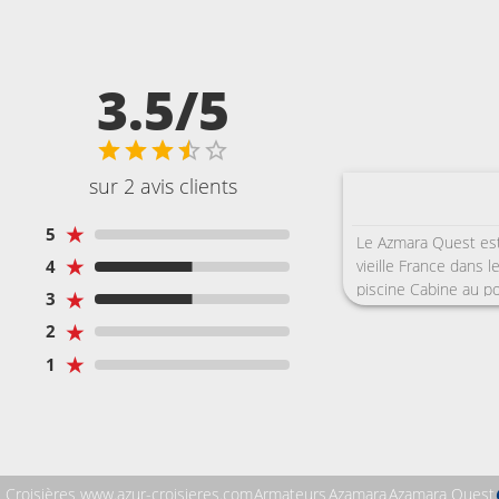
3.5/5
sur 2 avis clients
★
5
Le Azmara Quest est
★
vieille France dans 
4
piscine Cabine au po
★
3
vibrations aux arrivé
★
2
microscopique surtou
. Produits de toilet
★
1
dîner à thème tous l
différence entre la 
anglophone très corr
bruyants ( ils devai
la 1 ère croisière e
Croisières www.azur-croisieres.com
Armateurs
Azamara
Azamara Quest