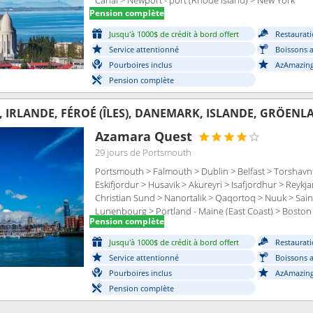
Canal > Newport - port (Rhode Island) > New York
Pension complète
Jusqu'à 1000$ de crédit à bord offert
Restaurati
Service attentionné
Boissons a
Pourboires inclus
AzAmazing
Pension complète
 IRLANDE, FÉROÉ (ÎLES), DANEMARK, ISLANDE, GRÖENL
Azamara Quest
29 jours
de Portsmouth
Portsmouth > Falmouth > Dublin > Belfast > Torshavn -
Eskifjordur > Husavik > Akureyri > Isafjordhur > Reykja
Christian Sund > Nanortalik > Qaqortoq > Nuuk > Saint
Lunenbourg > Portland - Maine (East Coast) > Boston
Pension complète
Newport - port (Rhode Island) > New York
Jusqu'à 1000$ de crédit à bord offert
Restaurati
Service attentionné
Boissons a
Pourboires inclus
AzAmazing
Pension complète