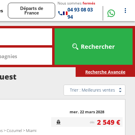
Nous sommes
fermés
Départs de
04 93 08 03
es
France
94
Rechercher
agnies
Recherche Avancée
uest
Trier : Meilleures ventes
mer. 22 mars 2028
2 549 €
dès
ns > Cozumel > Miami