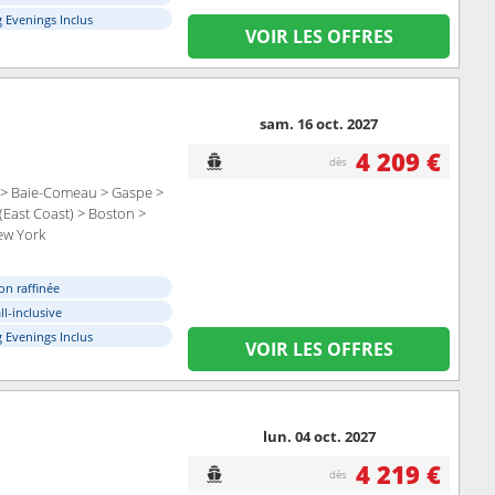
 Evenings Inclus
VOIR LES OFFRES
sam. 16 oct. 2027
4 209 €
dès
 > Baie-Comeau > Gaspe >
(East Coast) > Boston >
ew York
on raffinée
ll-inclusive
 Evenings Inclus
VOIR LES OFFRES
lun. 04 oct. 2027
4 219 €
dès