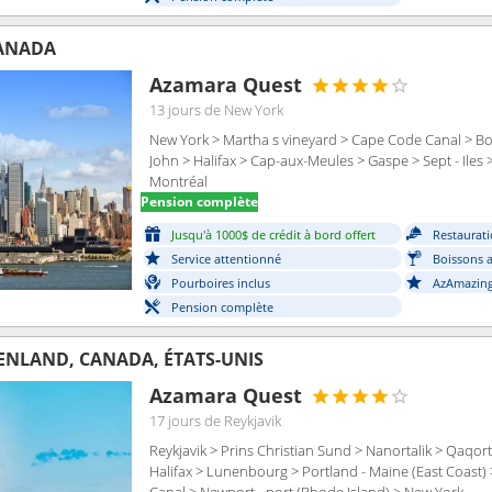
CANADA
Azamara Quest
13 jours
de New York
New York > Martha s vineyard > Cape Code Canal > Bo
John > Halifax > Cap-aux-Meules > Gaspe > Sept - Ile
Montréal
Pension complète
Jusqu'à 1000$ de crédit à bord offert
Restaurati
Service attentionné
Boissons a
Pourboires inclus
AzAmazing
Pension complète
ENLAND, CANADA, ÉTATS-UNIS
Azamara Quest
17 jours
de Reykjavik
Reykjavik > Prins Christian Sund > Nanortalik > Qaqor
Halifax > Lunenbourg > Portland - Maine (East Coast