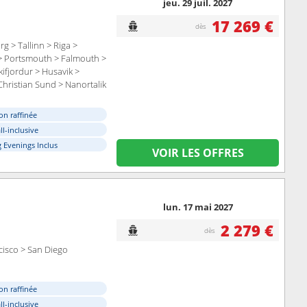
jeu. 29 juil. 2027
17 269 €
dès
 > Tallinn > Riga >
 > Portsmouth > Falmouth >
kifjordur > Husavik >
 Christian Sund > Nanortalik
g > Portland - Maine (East
(Rhode Island) > New York
on raffinée
ll-inclusive
 Evenings Inclus
VOIR LES OFFRES
lun. 17 mai 2027
2 279 €
dès
ncisco > San Diego
on raffinée
ll-inclusive