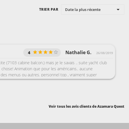
Date la plus récente
TRIER PAR
Nathalie G.
4
26/08/2019
te (7103 cabine balcon.) mais je le savais .. suite yacht club
e chose! Animation que pour les américains.. aucune
 des menus ou autres. personnel top , vraiment super
 tout inclus très bien. Super chef de la sécurité francophone..
on buffet top++ restaurant comme dit précédemment ..trop
p de bruit. piscine petite et uniquement extérieur.. en cas de
mps...
Voir tous les avis clients de Azamara Quest