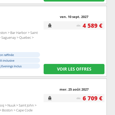
ven. 10 sept. 2027
4 589 €
dès
ston > Bar Harbor > Saint
s > Saguenay > Quebec >
on raffinée
ll-inclusive
 Evenings Inclus
VOIR LES OFFRES
mer. 25 août 2027
6 709 €
dès
toq > Nuuk > Saint John >
) > Boston > Cape Code