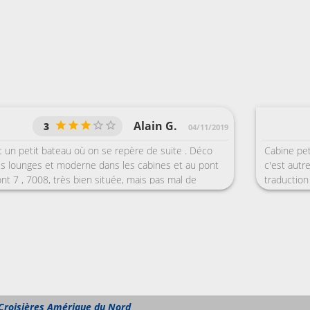
Alain G.
3
04/11/2019
 un petit bateau où on se repère de suite . Déco
Cabine peti
les lounges et moderne dans les cabines et au pont
c'est autr
nt 7 , 7008, très bien située, mais pas mal de
traduction
es et aux départs des escales . Salle d'eau
boisson du
t la douche ....plus petite que dans un camping car
restaurati
te bas de gamme Buffet top, beaucoup de choix ,
petit, tro
es soirs . Peu d'animations voire pas . Grosse
mauvais te
1 ère croisière avec une clientèle majoritairement
ecte et la 2 ème croisière avec des Australiens très
ent se croire encore dans le bush ). Personnels super
t à peine formé pour la 2 ème sauf ceux qui étaient
Croisières Amérique du Nord