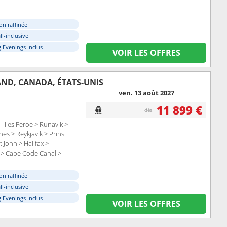
on raffinée
ll-inclusive
 Evenings Inclus
VOIR LES OFFRES
AND, CANADA, ÉTATS-UNIS
ven. 13 août 2027
11 899 €
dès
 Iles Feroe > Runavik >
nes > Reykjavik > Prins
 John > Halifax >
 > Cape Code Canal >
on raffinée
ll-inclusive
 Evenings Inclus
VOIR LES OFFRES