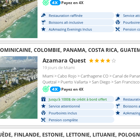
Payez en 4X
Restauration raffinée
Service at
Boissons all-inclusive
Pourboires
AzAmazing Evenings Inclus
Pension c
OMINICAINE, COLOMBIE, PANAMA, COSTA RICA, GUATEM
Azamara Quest
19 jours
de Miami
Miami > Cabo Rojo > Carthagene CO > Canal de Pana
Quetzal > Puerto Vallarta > San Diego > San Francisco
Payez en 4X
Jusqu'à 1000$ de crédit à bord offert
Restaurati
Service attentionné
Boissons a
Pourboires inclus
AzAmazing
Pension complète