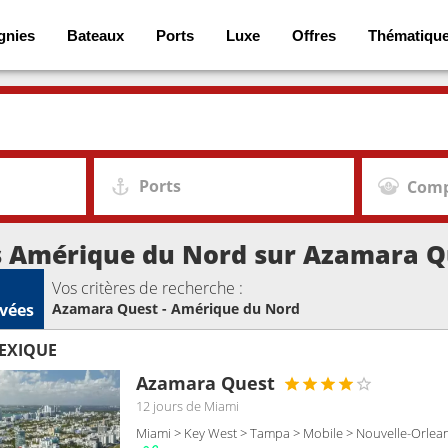
gnies
Bateaux
Ports
Luxe
Offres
Thématiqu
Ports
Comp
s Amérique du Nord sur Azamara Q
Vos critères de recherche :
vées
Azamara Quest - Amérique du Nord
MEXIQUE
Azamara Quest
12 jours
de Miami
Miami > Key West > Tampa > Mobile > Nouvelle-Orlea