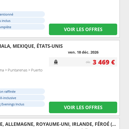
tentionné
 inclus
omplète
VOIR LES OFFRES
ALA, MEXIQUE, ÉTATS-UNIS
ven. 18 déc. 2026
3 469 €
dès
ma > Puntarenas > Puerto
on raffinée
ll-inclusive
 Evenings Inclus
VOIR LES OFFRES
DANEMARK, SUÈDE, FINLANDE, ESTONIE, LETTONIE, LITUANIE, POLOGNE, ALLEMAGNE, ROYAUME-UNI, IRLANDE, FÉROÉ (ÎLES), ISLANDE, GRÖENLAND, CANADA, ÉTATS-UNIS