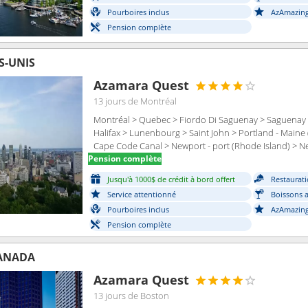
Pourboires inclus
AzAmazing
Pension complète
S-UNIS
Azamara Quest
13 jours
de Montréal
Montréal > Quebec > Fiordo Di Saguenay > Saguenay
Halifax > Lunenbourg > Saint John > Portland - Maine 
Cape Code Canal > Newport - port (Rhode Island) > N
Pension complète
Jusqu'à 1000$ de crédit à bord offert
Restaurati
Service attentionné
Boissons a
Pourboires inclus
AzAmazing
Pension complète
CANADA
Azamara Quest
13 jours
de Boston