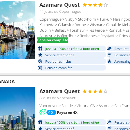
Azamara Quest
44 jours
de Copenhague
Copenhague > Visby > Stockholm > Turku > Helsingborg
Klaipeda > Gdansk > Ronne > Wismar > Canal de Kiel
Dublin > Belfast > Torshavn - Iles Feroe > Runavik > Es
Akureyri > Isafjordhur > Reykjanes > Reykjavik > Prins
Pension complète
> Qaqortoq > Nuuk > Saint John > Halifax > Lunenbour
Coast) > Boston > Cape Code Canal > Newport - port 
Jusqu'à 1000$ de crédit à bord offert
Restaurati
Service attentionné
Boissons a
Pourboires inclus
AzAmazing
Pension complète
CANADA
Azamara Quest
8 jours
de Vancouver
Vancouver > Seattle > Victoria CA > Astoria > San Fra
Payez en 4X
Jusqu'à 1000$ de crédit à bord offert
Restaurati
Service attentionné
Boissons a