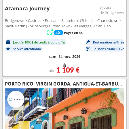
8 jours
Azamara Journey
de Bridgetown
Bridgetown > Castries > Roseau > Basseterre (St Kitts) > Charlestown >
Saint-Martin (Philipsburg) > Road Town (Iles Vierges) > San Juan
Payez en 4X
Jusqu'à 1000$ de crédit à bord offert
Restauration raffinée
Service attentionné
Boissons all-inclusive
sam. 14 nov. 2026
1 109 €
dès
PORTO RICO, VIRGIN GORDA, ANTIGUA-ET-BARBUDA, MARTINIQUE, SAINT VINCENT-ET-LES-GRENADINES, GRENADE, TRINITÉ-ET-TOBAGO, BARBADE