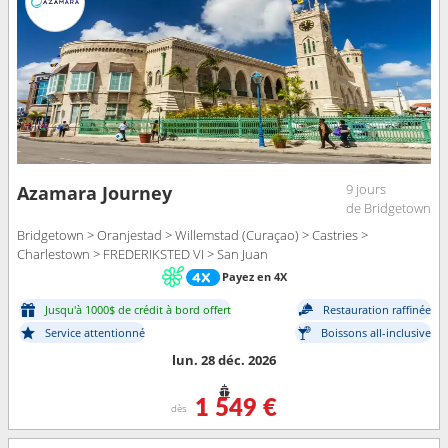
9 jours
Azamara Journey
de Bridgetown
Bridgetown > Oranjestad > Willemstad (Curaçao) > Castries >
Charlestown > FREDERIKSTED VI > San Juan
Payez en 4X
Jusqu'à 1000$ de crédit à bord offert
Restauration raffinée
Service attentionné
Boissons all-inclusive
lun. 28 déc. 2026
1 549 €
dès