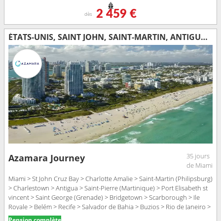
2 459 €
dès
ÉTATS-UNIS, SAINT JOHN, SAINT-MARTIN, ANTIGUA-ET-BARBUDA, MARTINIQUE, SAINT VINCENT-ET-LES-GRENADINES, GRENADE, BARBADE, TRINITÉ-ET-TOBAGO, ÎLE ROYALE, BRÉSIL, URUGUAY, ARGENTINE
35 jours
Azamara Journey
de Miami
Miami > St John Cruz Bay > Charlotte Amalie > Saint-Martin (Philipsburg)
> Charlestown > Antigua > Saint-Pierre (Martinique) > Port Elisabeth st
vincent > Saint George (Grenade) > Bridgetown > Scarborough > Ile
Royale > Belém > Recife > Salvador de Bahia > Buzios > Rio de Janeiro >
Parati > Ilhabella > Santos > Montevideo > Buenos Aires
Pension complète