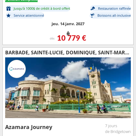
Jusqu'à 1000$ de crédit à bord offert
Restauration raffinée
Service attentionné
Boissons all-inclusive
jeu. 14 janv. 2027
10 779 €
dès
BARBADE, SAINTE-LUCIE, DOMINIQUE, SAINT-MARTIN, PORTO RICO
7 jours
Azamara Journey
de Bridgetown