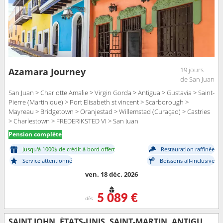
19 jours
Azamara Journey
de San Juan
San Juan > Charlotte Amalie > Virgin Gorda > Antigua > Gustavia > Saint-
Pierre (Martinique) > Port Elisabeth st vincent > Scarborough >
Mayreau > Bridgetown > Oranjestad > Willemstad (Curaçao) > Castries
> Charlestown > FREDERIKSTED VI > San Juan
Pension complète
Jusqu'à 1000$ de crédit à bord offert
Restauration raffinée
Service attentionné
Boissons all-inclusive
ven. 18 déc. 2026
5 089 €
dès
SAINT JOHN, ÉTATS-UNIS, SAINT-MARTIN, ANTIGUA-ET-BARBUDA, MARTINIQUE, SAINT VINCENT-ET-LES-GRENADINES, GRENADE, BARBADE