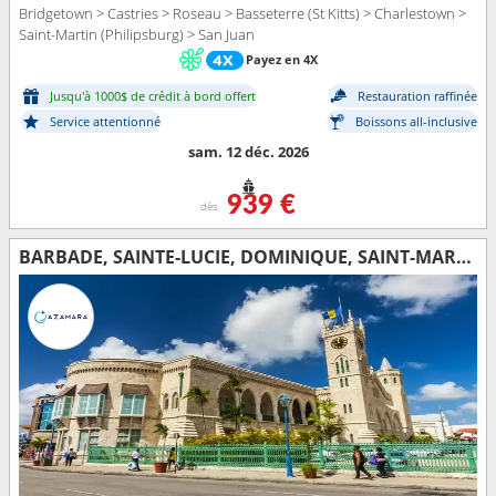
Bridgetown > Castries > Roseau > Basseterre (St Kitts) > Charlestown >
Saint-Martin (Philipsburg) > San Juan
Payez en 4X
Jusqu'à 1000$ de crédit à bord offert
Restauration raffinée
Service attentionné
Boissons all-inclusive
sam. 12 déc. 2026
939 €
dès
BARBADE, SAINTE-LUCIE, DOMINIQUE, SAINT-MARTIN, TORTOLA, PORTO RICO