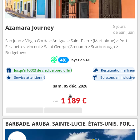
8 jours
Azamara Journey
de San Juan
San Juan > Virgin Gorda > Antigua > Saint-Pierre (Martinique) > Port
Elisabeth st vincent > Saint George (Grenade) > Scarborough >
Bridgetown
Payez en 4X
Jusqu'à 1000$ de crédit à bord offert
Restauration raffinée
Service attentionné
Boissons all-inclusive
sam. 05 déc. 2026
1 189 €
dès
BARBADE, ARUBA, SAINTE-LUCIE, ÉTATS-UNIS, PORTO RICO