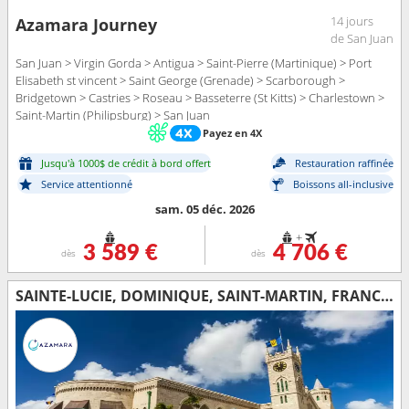
14 jours
Azamara Journey
de San Juan
San Juan > Virgin Gorda > Antigua > Saint-Pierre (Martinique) > Port
Elisabeth st vincent > Saint George (Grenade) > Scarborough >
Bridgetown > Castries > Roseau > Basseterre (St Kitts) > Charlestown >
Saint-Martin (Philipsburg) > San Juan
Payez en 4X
Jusqu'à 1000$ de crédit à bord offert
Restauration raffinée
Service attentionné
Boissons all-inclusive
sam. 05 déc. 2026
+
3 589 €
4 706 €
dès
dès
SAINTE-LUCIE, DOMINIQUE, SAINT-MARTIN, FRANCE, PORTO RICO, VIRGIN GORDA, ANTIGUA-ET-BARBUDA, MARTINIQUE, SAINT VINCENT-ET-LES-GRENADINES, GRENADE, TRINITÉ-ET-TOBAGO, BARBADE