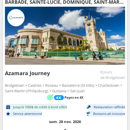
BARBADE, SAINTE-LUCIE, DOMINIQUE, SAINT-MARTIN, FRANCE, PORTO RICO
8 jours
Azamara Journey
de Bridgetown
Bridgetown > Castries > Roseau > Basseterre (St Kitts) > Charlestown >
Saint-Martin (Philipsburg) > Gustavia > San Juan
Payez en 4X
Jusqu'à 1000$ de crédit à bord offert
Restauration raffinée
Service attentionné
Boissons all-inclusive
sam. 28 nov. 2026