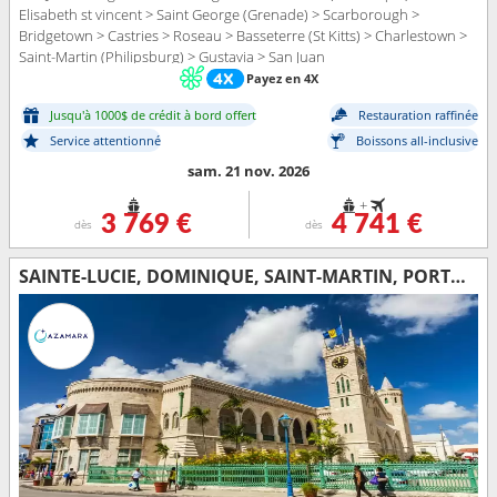
Elisabeth st vincent > Saint George (Grenade) > Scarborough >
Bridgetown > Castries > Roseau > Basseterre (St Kitts) > Charlestown >
Saint-Martin (Philipsburg) > Gustavia > San Juan
Payez en 4X
Jusqu'à 1000$ de crédit à bord offert
Restauration raffinée
Service attentionné
Boissons all-inclusive
sam. 21 nov. 2026
+
3 769 €
4 741 €
dès
dès
SAINTE-LUCIE, DOMINIQUE, SAINT-MARTIN, PORTO RICO, ÉTATS-UNIS, VIRGIN GORDA, ANTIGUA-ET-BARBUDA, FRANCE, MARTINIQUE, TRINITÉ-ET-TOBAGO, SAINT VINCENT-ET-LES-GRENADINES, BARBADE