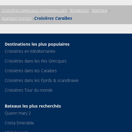
Croisières www.azur-croisieres.com
Armateurs
Azamara
Azamara Journey
Croisières Caraïbes
Destinations les plus populaires
Croisières en Méditerranée
Croisières dans les Iles Grecques
Croisières dans les Caraibes
Croisières dans les Fjords & scandinavie
Croisières Tour du monde
Bateaux les plus recherchés
Queen mary 2
Costa Smeralda