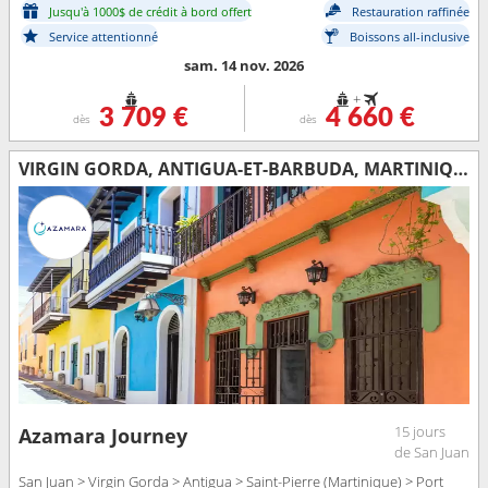
Jusqu'à 1000$ de crédit à bord offert
Restauration raffinée
Service attentionné
Boissons all-inclusive
sam. 14 nov. 2026
+
3 709 €
4 660 €
dès
dès
VIRGIN GORDA, ANTIGUA-ET-BARBUDA, MARTINIQUE, SAINT VINCENT-ET-LES-GRENADINES, GRENADE, TRINITÉ-ET-TOBAGO, BARBADE, SAINTE-LUCIE, DOMINIQUE, SAINT-MARTIN, FRANCE, PORTO RICO
15 jours
Azamara Journey
de San Juan
San Juan > Virgin Gorda > Antigua > Saint-Pierre (Martinique) > Port