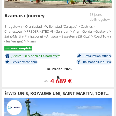
18 jours
Azamara Journey
de Bridgetown
Bridgetown > Oranjestad > Willemstad (Curaçao) > Castries >
Charlestown > FREDERIKSTED VI > San Juan > Virgin Gorda > Gustavia >
Saint-Martin (Philipsburg) > Antigua > Basseterre (St Kitts) > Road Town
(Iles Vierges) > Miami
Pension complète
Jusqu'à 1000$ de crédit à bord offert
Restauration raffinée
Service attentionné
Boissons all-inclusive
lun. 28 déc. 2026
4 689 €
dès
ÉTATS-UNIS, ROYAUME-UNI, SAINT-MARTIN, TORTOLA, PORTO RICO, VIRGIN GORDA, ANTIGUA-ET-BARBUDA, MARTINIQUE, SAINT VINCENT-ET-LES-GRENADINES, GRENADE, TRINITÉ-ET-TOBAGO, BARBADE