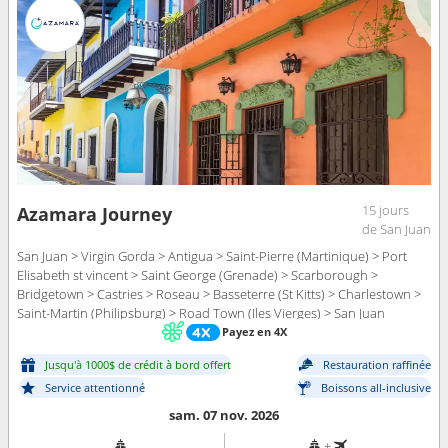
15 jours
Azamara Journey
de San Juan
San Juan > Virgin Gorda > Antigua > Saint-Pierre (Martinique) > Port
Elisabeth st vincent > Saint George (Grenade) > Scarborough >
Bridgetown > Castries > Roseau > Basseterre (St Kitts) > Charlestown >
Saint-Martin (Philipsburg) > Road Town (Iles Vierges) > San Juan
Payez en 4X
Jusqu'à 1000$ de crédit à bord offert
Restauration raffinée
Service attentionné
Boissons all-inclusive
sam. 07 nov. 2026
+