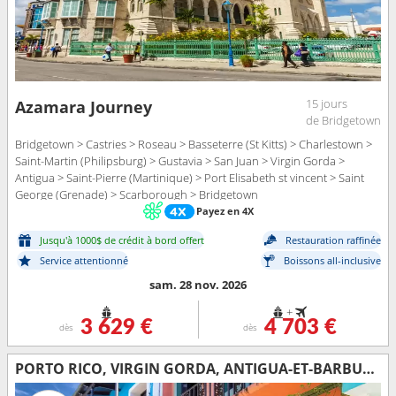
15 jours
Azamara Journey
de Bridgetown
Bridgetown > Castries > Roseau > Basseterre (St Kitts) > Charlestown >
Saint-Martin (Philipsburg) > Gustavia > San Juan > Virgin Gorda >
Antigua > Saint-Pierre (Martinique) > Port Elisabeth st vincent > Saint
George (Grenade) > Scarborough > Bridgetown
Payez en 4X
Jusqu'à 1000$ de crédit à bord offert
Restauration raffinée
Service attentionné
Boissons all-inclusive
sam. 28 nov. 2026
+
3 629 €
4 703 €
dès
dès
PORTO RICO, VIRGIN GORDA, ANTIGUA-ET-BARBUDA, MARTINIQUE, SAINT VINCENT-ET-LES-GRENADINES, GRENADE, TRINITÉ-ET-TOBAGO, BARBADE, SAINTE-LUCIE, DOMINIQUE, SAINT-MARTIN, TORTOLA