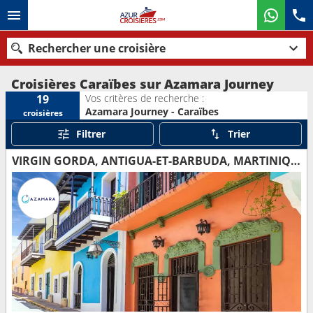
Rechercher une croisière
Croisières Caraïbes sur Azamara Journey
Vos critères de recherche :
19
Azamara Journey - Caraïbes
croisières
Nos destinations
Filtrer
Trier
Mois de départ
VIRGIN GORDA, ANTIGUA-ET-BARBUDA, MARTINIQUE, SAINT VINCENT-ET-LES-GRENADINES, GRENADE, TRINITÉ-ET-TOBAGO, BARBADE, SAINTE-LUCIE, DOMINIQUE, SAINT-MARTIN, PORTO RICO
Ports
Compagnies
Rechercher