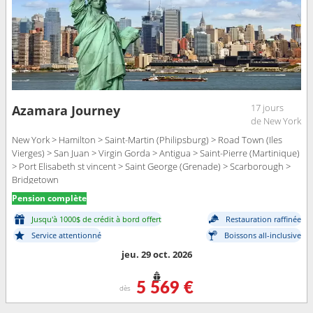
17 jours
Azamara Journey
de New York
New York > Hamilton > Saint-Martin (Philipsburg) > Road Town (Iles
Vierges) > San Juan > Virgin Gorda > Antigua > Saint-Pierre (Martinique)
> Port Elisabeth st vincent > Saint George (Grenade) > Scarborough >
Bridgetown
Pension complète
Jusqu'à 1000$ de crédit à bord offert
Restauration raffinée
Service attentionné
Boissons all-inclusive
jeu. 29 oct. 2026
5 569 €
dès