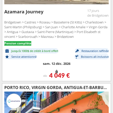
17 jours
Azamara Journey
de Bridgetown
Bridgetown > Castries > Roseau > Basseterre (St Kitts) > Charlestown >
Saint-Martin (Philipsburg) > San Juan > Charlotte Amalie > Virgin Gorda
> Antigua > Gustavia > Saint-Pierre (Martinique) > Port Elisabeth st
vincent > Scarborough > Mayreau > Bridgetown
Pension complète
Jusqu'à 1000$ de crédit à bord offert
Restauration raffinée
Service attentionné
Boissons all-inclusive
sam. 12 déc. 2026
4 049 €
dès
PORTO RICO, VIRGIN GORDA, ANTIGUA-ET-BARBUDA, FRANCE, MARTINIQUE, TRINITÉ-ET-TOBAGO, SAINT VINCENT-ET-LES-GRENADINES, BARBADE, ARUBA, SAINTE-LUCIE, ÉTATS-UNIS