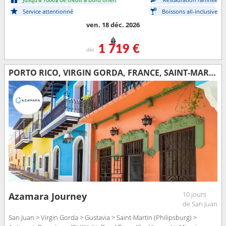
Service attentionné
Boissons all-inclusive
ven. 18 déc. 2026
1 719 €
dès
PORTO RICO, VIRGIN GORDA, FRANCE, SAINT-MARTIN, ANTIGUA-ET-BARBUDA, TORTOLA, ÉTATS-UNIS
10 jours
Azamara Journey
de San Juan
San Juan > Virgin Gorda > Gustavia > Saint-Martin (Philipsburg) >