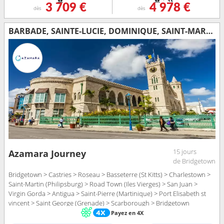
3 709 €
4 978 €
dès
dès
BARBADE, SAINTE-LUCIE, DOMINIQUE, SAINT-MARTIN, TORTOLA, PORTO RICO, VIRGIN GORDA, ANTIGUA-ET-BARBUDA, MARTINIQUE, SAINT VINCENT-ET-LES-GRENADINES, GRENADE, TRINITÉ-ET-TOBAGO
15 jours
Azamara Journey
de Bridgetown
Bridgetown > Castries > Roseau > Basseterre (St Kitts) > Charlestown >
Saint-Martin (Philipsburg) > Road Town (Iles Vierges) > San Juan >
Virgin Gorda > Antigua > Saint-Pierre (Martinique) > Port Elisabeth st
vincent > Saint George (Grenade) > Scarborough > Bridgetown
Payez en 4X