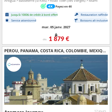
Antigua > Basseterre (St Kitts) > Road Town (Iles Vierges) > Miami
Payez en 4X
Jusqu'à 1000$ de crédit à bord offert
Restauration raffinée
Service attentionné
Boissons all-inclusive
mar. 05 janv. 2027
1 879 €
dès
PÉROU, PANAMA, COSTA RICA, COLOMBIE, MEXIQUE, ÉTATS-UNIS
12 jours