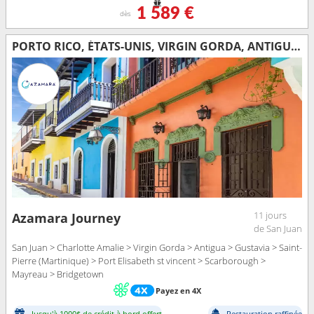
1 589 €
dès
PORTO RICO, ÉTATS-UNIS, VIRGIN GORDA, ANTIGUA-ET-BARBUDA, FRANCE, MARTINIQUE, SAINT VINCENT-ET-LES-GRENADINES, TRINITÉ-ET-TOBAGO, BARBADE
11 jours
Azamara Journey
de San Juan
San Juan > Charlotte Amalie > Virgin Gorda > Antigua > Gustavia > Saint-
Pierre (Martinique) > Port Elisabeth st vincent > Scarborough >
Mayreau > Bridgetown
Payez en 4X
Jusqu'à 1000$ de crédit à bord offert
Restauration raffinée