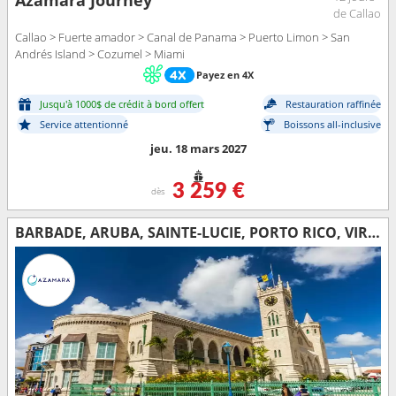
Azamara Journey
de Callao
Callao > Fuerte amador > Canal de Panama > Puerto Limon > San
Andrés Island > Cozumel > Miami
Payez en 4X
Jusqu'à 1000$ de crédit à bord offert
Restauration raffinée
Service attentionné
Boissons all-inclusive
jeu. 18 mars 2027
3 259 €
dès
BARBADE, ARUBA, SAINTE-LUCIE, PORTO RICO, VIRGIN GORDA, FRANCE, SAINT-MARTIN, ANTIGUA-ET-BARBUDA, TORTOLA, ÉTATS-UNIS