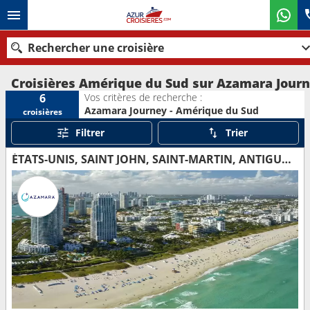
Rechercher une croisière
Croisières Amérique du Sud sur Azamara Jour
Vos critères de recherche :
6
Azamara Journey - Amérique du Sud
croisières
Nos destinations
Filtrer
Trier
Mois de départ
ÉTATS-UNIS, SAINT JOHN, SAINT-MARTIN, ANTIGUA-ET-BARBUDA, MARTINIQUE, SAINT VINCENT-ET-LES-GRENADINES, GRENADE, BARBADE, TRINITÉ-ET-TOBAGO, ÎLE ROYALE, BRÉSIL, URUGUAY, ARGENTINE
Ports
Compagnies
Rechercher