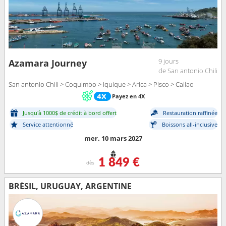
9 jours
Azamara Journey
de San antonio Chili
San antonio Chili > Coquimbo > Iquique > Arica > Pisco > Callao
Payez en 4X
Jusqu'à 1000$ de crédit à bord offert
Restauration raffinée
Service attentionné
Boissons all-inclusive
mer. 10 mars 2027
1 849 €
dès
BRÉSIL, URUGUAY, ARGENTINE