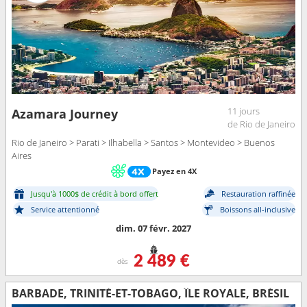
11 jours
Azamara Journey
de Rio de Janeiro
Rio de Janeiro > Parati > Ilhabella > Santos > Montevideo > Buenos
Aires
Payez en 4X
Jusqu'à 1000$ de crédit à bord offert
Restauration raffinée
Service attentionné
Boissons all-inclusive
dim. 07 févr. 2027
2 489 €
dès
BARBADE, TRINITÉ-ET-TOBAGO, ÎLE ROYALE, BRÉSIL