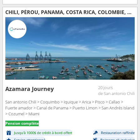
CHILI, PÉROU, PANAMA, COSTA RICA, COLOMBIE, MEXIQUE, ÉTATS-UNIS
20 jours
Azamara Journey
de San antonio Chili
San antonio Chili > Coquimbo > Iquique > Arica > Pisco > Callao >
Fuerte amador > Canal de Panama > Puerto Limon > San Andrés Island
> Cozumel > Miami
Pension complète
Jusqu'à 1000$ de crédit à bord offert
Restauration raffinée
Service attentionné
Boissons all-inclusive