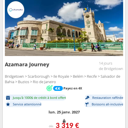
14 jours
Azamara Journey
de Bridgetown
Bridgetown > Scarborough > Ile Royale > Belém > Recife > Salvador de
Bahia > Buzios > Rio de Janeiro
Payez en 4X
Jusqu'à 1000$ de crédit à bord offert
Restauration raffinée
Service attentionné
Boissons all-inclusive
lun. 25 janv. 2027
3 319 €
dès