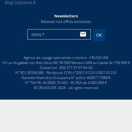
Blog Croisieres.fr
Newsletters
Recevez nos offres exclusives
EMAIL*
OK
Agence de voyage spécialisée croisière - CRUISELINE
16 rue du gabian Les flots bleus MC 98 000 Monaco SAM au Capital de 150 000 €
Contact tel : (00) 377 97 97 84 50
N° RCI: 05S04380 - Récépissé CCIN n°2007-01231/2007-01232
Garantie financière Groupama N° police 4000717380/0
N° TVA FR. 44 0000 70 465 - RC RSA de 4 000 000 €
© CRUISELINE 2026 - all rights reserved