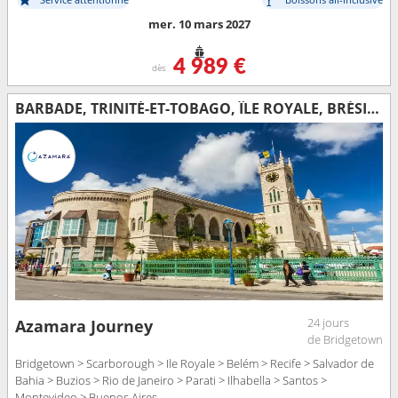
mer. 10 mars 2027
4 989 €
dès
BARBADE, TRINITÉ-ET-TOBAGO, ÎLE ROYALE, BRÉSIL, URUGUAY, ARGENTINE
24 jours
Azamara Journey
de Bridgetown
Bridgetown > Scarborough > Ile Royale > Belém > Recife > Salvador de
Bahia > Buzios > Rio de Janeiro > Parati > Ilhabella > Santos >
Montevideo > Buenos Aires