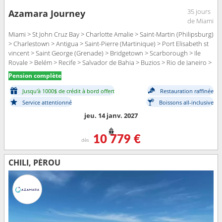
35 jours
Azamara Journey
de Miami
Miami > St John Cruz Bay > Charlotte Amalie > Saint-Martin (Philipsburg)
> Charlestown > Antigua > Saint-Pierre (Martinique) > Port Elisabeth st
vincent > Saint George (Grenade) > Bridgetown > Scarborough > Ile
Royale > Belém > Recife > Salvador de Bahia > Buzios > Rio de Janeiro >
Parati > Ilhabella > Santos > Montevideo > Buenos Aires
Pension complète
Jusqu'à 1000$ de crédit à bord offert
Restauration raffinée
Service attentionné
Boissons all-inclusive
jeu. 14 janv. 2027
10 779 €
dès
CHILI, PÉROU