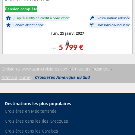
Pension complète
Jusqu'à 1000$ de crédit à bord offert
Restauration raffinée
Service attentionné
Boissons all-inclusive
lun. 25 janv. 2027
5 799 €
dès
Croisières www.azur-croisieres.com
Armateurs
Azamara
Azamara Journey
Croisières Amérique du Sud
Destinations les plus populaires
Croisières en Méditerranée
Croisières dans les Iles Grecques
Croisières dans les Caraibes