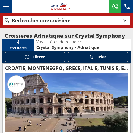
Rechercher une croisière
Croisières Adriatique sur Crystal Symphony
Vos critères de recherche :
4
Crystal Symphony - Adriatique
croisières
Nos destinations
Filtrer
Trier
Mois de départ
CROATIE, MONTÉNÉGRO, GRÈCE, ITALIE, TUNISIE, ESPAGNE, MAJORQUE, MONACO, MALTE
Ports
Compagnies
Rechercher