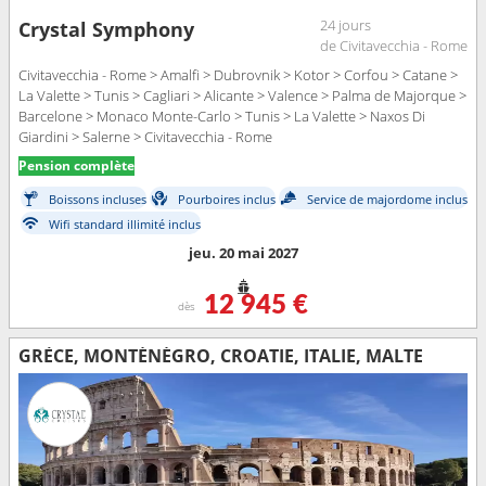
24 jours
Crystal Symphony
de Civitavecchia - Rome
Civitavecchia - Rome > Amalfi > Dubrovnik > Kotor > Corfou > Catane >
La Valette > Tunis > Cagliari > Alicante > Valence > Palma de Majorque >
Barcelone > Monaco Monte-Carlo > Tunis > La Valette > Naxos Di
Giardini > Salerne > Civitavecchia - Rome
Pension complète
Boissons incluses
Pourboires inclus
Service de majordome inclus
Wifi standard illimité inclus
jeu. 20 mai 2027
12 945 €
dès
GRÈCE, MONTÉNÉGRO, CROATIE, ITALIE, MALTE