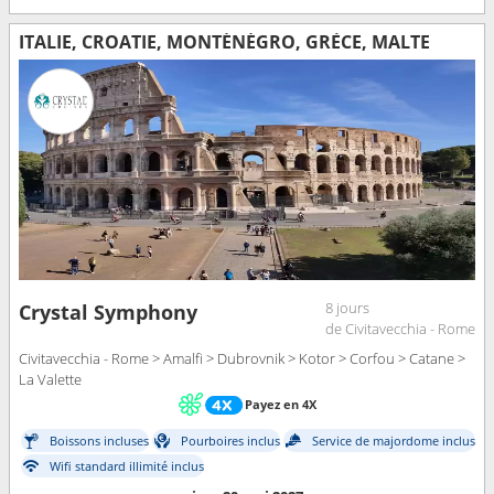
ITALIE, CROATIE, MONTÉNÉGRO, GRÈCE, MALTE
8 jours
Crystal Symphony
de Civitavecchia - Rome
Civitavecchia - Rome > Amalfi > Dubrovnik > Kotor > Corfou > Catane >
La Valette
Payez en 4X
Boissons incluses
Pourboires inclus
Service de majordome inclus
Wifi standard illimité inclus