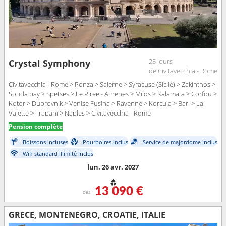
25 jours
Crystal Symphony
de Civitavecchia - Rome
Civitavecchia - Rome > Ponza > Salerne > Syracuse (Sicile) > Zakinthos >
Souda bay > Spetses > Le Piree - Athenes > Milos > Kalamata > Corfou >
Kotor > Dubrovnik > Venise Fusina > Ravenne > Korcula > Bari > La
Valette > Trapani > Naples > Civitavecchia - Rome
Pension complète
Boissons incluses
Pourboires inclus
Service de majordome inclus
Wifi standard illimité inclus
lun. 26 avr. 2027
13 090 €
dès
GRÈCE, MONTÉNÉGRO, CROATIE, ITALIE