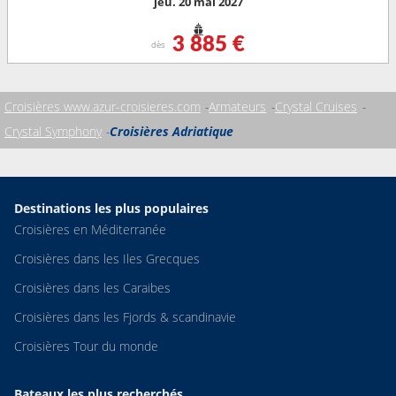
jeu. 20 mai 2027
3 885 €
dès
Croisières www.azur-croisieres.com
Armateurs
Crystal Cruises
Crystal Symphony
Croisières Adriatique
Destinations les plus populaires
Croisières en Méditerranée
Croisières dans les Iles Grecques
Croisières dans les Caraibes
Croisières dans les Fjords & scandinavie
Croisières Tour du monde
Bateaux les plus recherchés