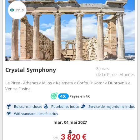
8 jours
Crystal Symphony
de Le Piree - Athenes
Le Piree - Athenes > Milos > Kalamata > Corfou > Kotor > Dubrovnik >
Venise Fusina
Payez en 4X
Boissons incluses
Pourboires inclus
Service de majordome inclus
Wifi standard illimité inclus
mar. 04 mai 2027
3 820 €
dès