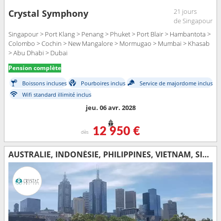
21 jours
Crystal Symphony
de Singapour
Singapour > Port Klang > Penang > Phuket > Port Blair > Hambantota >
Colombo > Cochin > New Mangalore > Mormugao > Mumbai > Khasab
> Abu Dhabi > Dubai
Pension complète
Boissons incluses
Pourboires inclus
Service de majordome inclus
Wifi standard illimité inclus
jeu. 06 avr. 2028
12 950 €
dès
AUSTRALIE, INDONÉSIE, PHILIPPINES, VIETNAM, SINGAPOUR, MALAISIE, THAÏLANDE, SRI LANKA, INDE, OMAN, EMIRATS ARABES UNIS