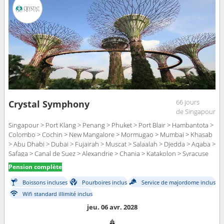
66 jours
Crystal Symphony
de Singapour
Singapour > Port Klang > Penang > Phuket > Port Blair > Hambantota >
Colombo > Cochin > New Mangalore > Mormugao > Mumbai > Khasab
> Abu Dhabi > Dubai > Fujairah > Muscat > Salaalah > Djedda > Aqaba >
Safaga > Canal de Suez > Alexandrie > Chania > Katakolon > Syracuse
(Sicile) > La Valette > Tunis > Trapani > Lipari > Sorrente > Civitavecchia -
Pension complète
Rome > Barcelone > Alicante > Motril > Ponta Delgada > Horta - Açores
> Royal Naval Dockyard > Fort Lauderdale
Boissons incluses
Pourboires inclus
Service de majordome inclus
Wifi standard illimité inclus
jeu. 06 avr. 2028