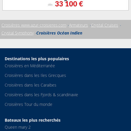
33 100 €
dès
Croisières www.azur-croisieres.com
Armateurs
Crystal Cruises
Crystal Symphony
Croisières Océan Indien
Destinations les plus populaires
Croisières en Méditerranée
Croisières dans les Iles Grecques
Croisières dans les Caraibes
Croisières dans les Fjords & scandinavie
Croisières Tour du monde
Bateaux les plus recherchés
Queen mary 2