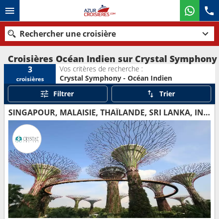
Rechercher une croisière
Croisières Océan Indien sur Crystal Symphony
Vos critères de recherche :
3
Crystal Symphony - Océan Indien
croisières
Nos destinations
Filtrer
Trier
Mois de départ
SINGAPOUR, MALAISIE, THAÏLANDE, SRI LANKA, INDE, OMAN, EMIRATS ARABES UNIS
Ports
Compagnies
Rechercher