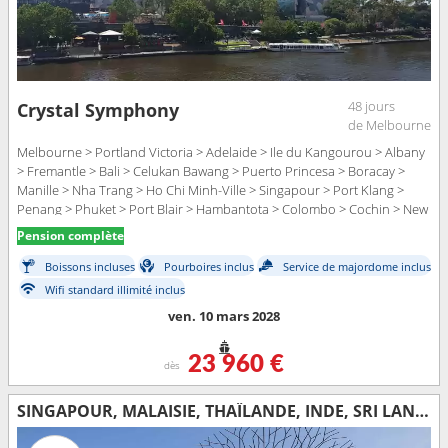
48 jours
Crystal Symphony
de Melbourne
Melbourne > Portland Victoria > Adelaide > Ile du Kangourou > Albany
> Fremantle > Bali > Celukan Bawang > Puerto Princesa > Boracay >
Manille > Nha Trang > Ho Chi Minh-Ville > Singapour > Port Klang >
Penang > Phuket > Port Blair > Hambantota > Colombo > Cochin > New
Mangalore > Mormugao > Mumbai > Khasab > Abu Dhabi > Dubai
Pension complète
Boissons incluses
Pourboires inclus
Service de majordome inclus
Wifi standard illimité inclus
ven. 10 mars 2028
23 960 €
dès
SINGAPOUR, MALAISIE, THAÏLANDE, INDE, SRI LANKA, OMAN, EMIRATS ARABES UNIS, ARABIE SAOUDITE, JORDANIE, EGYPTE, GRÈCE, ITALIE, MALTE, TUNISIE, ESPAGNE, PORTUGAL, ROYAUME-UNI, ÉTATS-UNIS