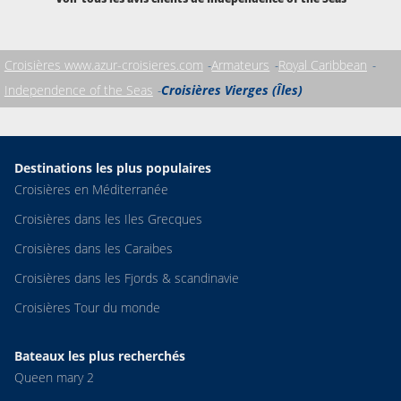
Croisières www.azur-croisieres.com
Armateurs
Royal Caribbean
Independence of the Seas
Croisières Vierges (Îles)
Destinations les plus populaires
Croisières en Méditerranée
Croisières dans les Iles Grecques
Croisières dans les Caraibes
Croisières dans les Fjords & scandinavie
Croisières Tour du monde
Bateaux les plus recherchés
Queen mary 2