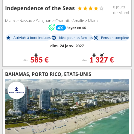
8 jours
Independence of the Seas
de Miami
Miami > Nassau > San Juan > Charlotte Amalie > Miami
Payez en 4X
Activités à bord incluses
Idéal pour les familles
Pension complète
dim. 24 janv. 2027
+
585 €
1 327 €
dès
dès
BAHAMAS, PORTO RICO, ÉTATS-UNIS