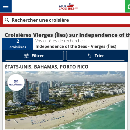
Rechercher une croisière
Croisières Vierges (Îles) sur Independence of t
Vos critères de recherche :
2
Independence of the Seas - Vierges (Îles)
croisières
Nos destinations
Filtrer
Trier
Mois de départ
ÉTATS-UNIS, BAHAMAS, PORTO RICO
Ports
Compagnies
Rechercher