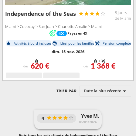
8 jours
Independence of the Seas
de Miami
Miami > Cococay > San Juan > Charlotte Amalie > Miami
Payez en 4X
Activités à bord incluses
Idéal pour les familles
Pension complète
dim. 15 nov. 2026
+
620 €
1 368 €
dès
dès
Date la plus récente
TRIER PAR
Yves M.
4
06/01/2024
Voir tous les avis clients de Independence of the Seas