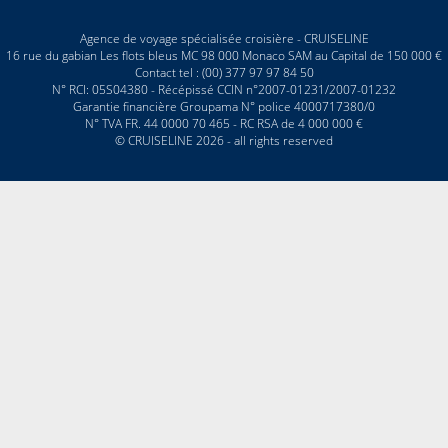
Agence de voyage spécialisée croisière - CRUISELINE
16 rue du gabian Les flots bleus MC 98 000 Monaco SAM au Capital de 150 000 €
Contact tel : (00) 377 97 97 84 50
N° RCI: 05S04380 - Récépissé CCIN n°2007-01231/2007-01232
Garantie financière Groupama N° police 4000717380/0
N° TVA FR. 44 0000 70 465 - RC RSA de 4 000 000 €
© CRUISELINE 2026 - all rights reserved