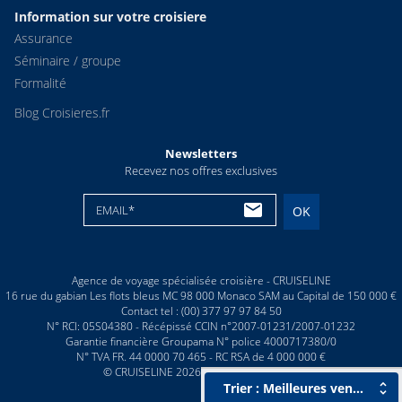
Information sur votre croisiere
Assurance
Séminaire / groupe
Formalité
Blog Croisieres.fr
Newsletters
Recevez nos offres exclusives
EMAIL*
OK
Agence de voyage spécialisée croisière - CRUISELINE
16 rue du gabian Les flots bleus MC 98 000 Monaco SAM au Capital de 150 000 €
Contact tel : (00) 377 97 97 84 50
N° RCI: 05S04380 - Récépissé CCIN n°2007-01231/2007-01232
Garantie financière Groupama N° police 4000717380/0
N° TVA FR. 44 0000 70 465 - RC RSA de 4 000 000 €
© CRUISELINE 2026 - all rights reserved
Trier : Meilleures ventes