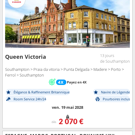
13 jours
Queen Victoria
de Southampton
Southampton > Praia da vitoria > Punta Delgada > Madere > Porto >
Ferrol > Southampton
Payez en 4X
Élégance & Raffinement Britannique
Navire de Légende
Room Service 24h/24
Pourboires inclus
ven. 19 mai 2028
2 070 €
dès