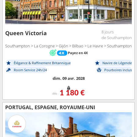
8 jours
Queen Victoria
de Southampton
Southampton > La Corogne > Gijón > Bilbao > Le Havre > Southampton
Payez en 4X
Élégance & Raffinement Britannique
Navire de Légende
Room Service 24h/24
Pourboires inclus
dim. 09 avr. 2028
1 180 €
dès
PORTUGAL, ESPAGNE, ROYAUME-UNI