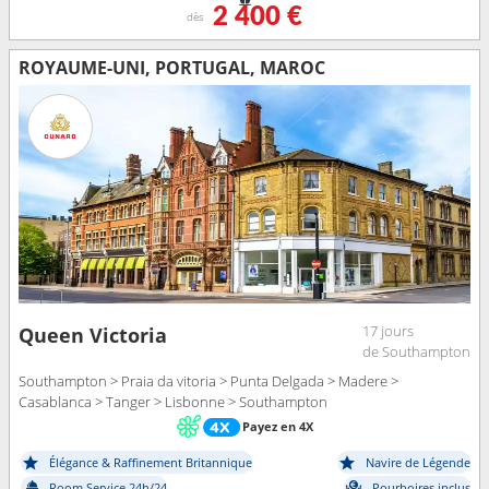
2 400 €
dès
ROYAUME-UNI, PORTUGAL, MAROC
17 jours
Queen Victoria
de Southampton
Southampton > Praia da vitoria > Punta Delgada > Madere >
Casablanca > Tanger > Lisbonne > Southampton
Payez en 4X
Élégance & Raffinement Britannique
Navire de Légende
Room Service 24h/24
Pourboires inclus