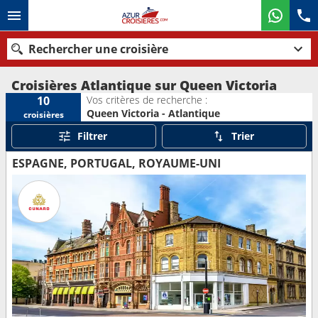
Rechercher une croisière
Croisières Atlantique sur Queen Victoria
Vos critères de recherche :
10
Queen Victoria - Atlantique
croisières
Nos destinations
Filtrer
Trier
Mois de départ
ESPAGNE, PORTUGAL, ROYAUME-UNI
Ports
Compagnies
Rechercher