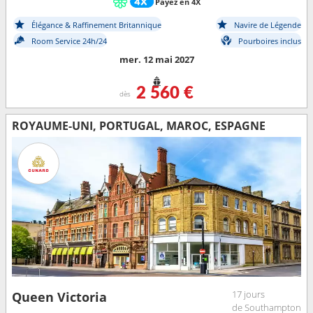
Payez en 4X
Élégance & Raffinement Britannique
Navire de Légende
Room Service 24h/24
Pourboires inclus
mer. 12 mai 2027
2 560 €
dès
ROYAUME-UNI, PORTUGAL, MAROC, ESPAGNE
17 jours
Queen Victoria
de Southampton