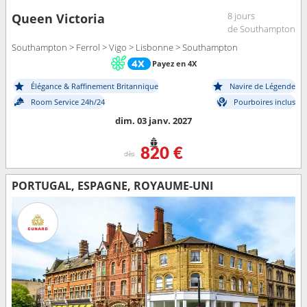
8 jours
Queen Victoria
de Southampton
Southampton > Ferrol > Vigo > Lisbonne > Southampton
Payez en 4X
Élégance & Raffinement Britannique
Navire de Légende
Room Service 24h/24
Pourboires inclus
dim. 03 janv. 2027
820 €
dès
PORTUGAL, ESPAGNE, ROYAUME-UNI