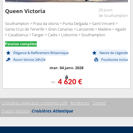
29 jours
Queen Victoria
de Southampton
Southampton > Praia da vitoria > Punta Delgada > Saint Vincent >
Santa Cruz de Tenerife > Gran Canarias > Lanzarote > Madere > Agadir
> Casablanca > Tanger > Cadix > Lisbonne > Southampton
Pension complète
Élégance & Raffinement Britannique
Navire de Légende
Room Service 24h/24
Pourboires inclus
mar. 04 janv. 2028
4 620 €
dès
Croisières www.azur-croisieres.com
Armateurs
Cunard
Queen Victoria
Croisières Atlantique