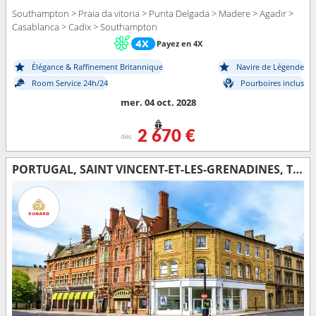
Southampton > Praia da vitoria > Punta Delgada > Madere > Agadir >
Casablanca > Cadix > Southampton
Payez en 4X
Élégance & Raffinement Britannique
Navire de Légende
Room Service 24h/24
Pourboires inclus
mer. 04 oct. 2028
2 670 €
dès
PORTUGAL, SAINT VINCENT-ET-LES-GRENADINES, TENERIFE, LANZAROTE, MAROC, ESPAGNE, ROYAUME-UNI