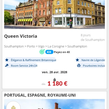
8 jours
Queen Victoria
de Southampton
Southampton > Porto > Vigo > La Corogne > Southampton
Payez en 4X
Élégance & Raffinement Britannique
Navire de Légende
Room Service 24h/24
Pourboires inclus
ven. 28 avr. 2028
1 180 €
dès
PORTUGAL, ESPAGNE, ROYAUME-UNI