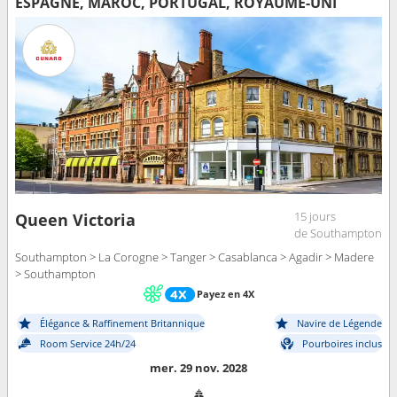
ESPAGNE, MAROC, PORTUGAL, ROYAUME-UNI
15 jours
Queen Victoria
de Southampton
Southampton > La Corogne > Tanger > Casablanca > Agadir > Madere
> Southampton
Payez en 4X
Élégance & Raffinement Britannique
Navire de Légende
Room Service 24h/24
Pourboires inclus
mer. 29 nov. 2028