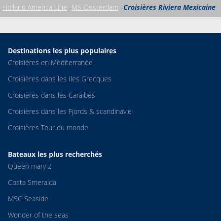
Holland America Line
MS Oosterdam
Croisières Riviera Mexicaine
Destinations les plus populaires
Croisières en Méditerranée
Croisières dans les Iles Grecques
Croisières dans les Caraibes
Croisières dans les Fjords & scandinavie
Croisières Tour du monde
Bateaux les plus recherchés
Queen mary 2
Costa Smeralda
MSC Seaside
Wonder of the seas