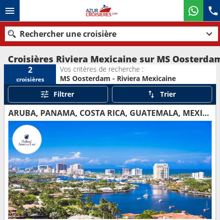
Rechercher une croisière
Croisières Riviera Mexicaine sur MS Oosterda
Vos critères de recherche :
2
MS Oosterdam - Riviera Mexicaine
croisières
Nos destinations
Filtrer
Trier
Mois de départ
ARUBA, PANAMA, COSTA RICA, GUATEMALA, MEXIQUE, ÉTATS-UNIS
Ports
Compagnies
Rechercher