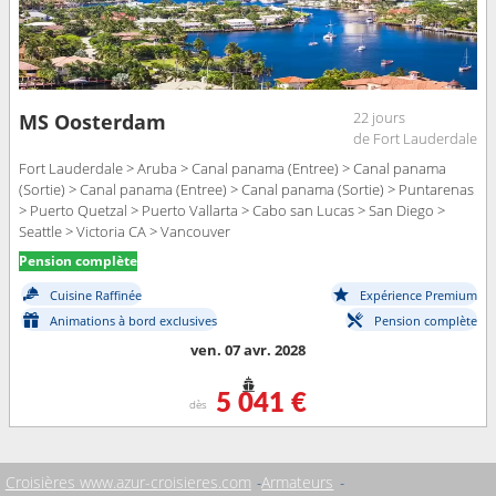
22 jours
MS Oosterdam
de Fort Lauderdale
Fort Lauderdale > Aruba > Canal panama (Entree) > Canal panama
(Sortie) > Canal panama (Entree) > Canal panama (Sortie) > Puntarenas
> Puerto Quetzal > Puerto Vallarta > Cabo san Lucas > San Diego >
Seattle > Victoria CA > Vancouver
Pension complète
Cuisine Raffinée
Expérience Premium
Animations à bord exclusives
Pension complète
ven. 07 avr. 2028
5 041 €
dès
Croisières www.azur-croisieres.com
Armateurs