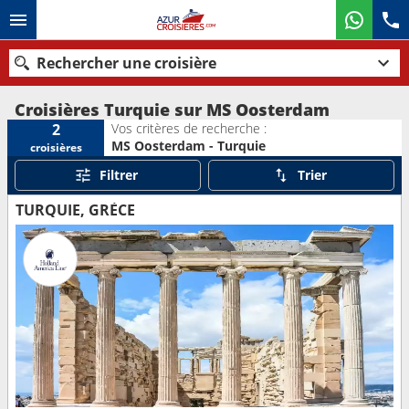
Rechercher une croisière
Croisières Turquie sur MS Oosterdam
Vos critères de recherche :
2
MS Oosterdam - Turquie
croisières
Nos destinations
Filtrer
Trier
Mois de départ
TURQUIE, GRÈCE
Ports
Compagnies
Rechercher