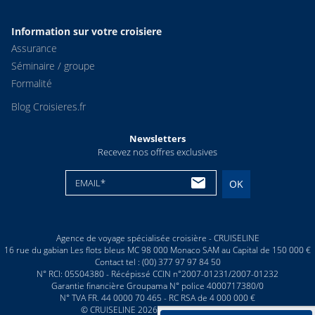
Information sur votre croisiere
Assurance
Séminaire / groupe
Formalité
Blog Croisieres.fr
Newsletters
Recevez nos offres exclusives
EMAIL*
OK
Agence de voyage spécialisée croisière - CRUISELINE
16 rue du gabian Les flots bleus MC 98 000 Monaco SAM au Capital de 150 000 €
Contact tel : (00) 377 97 97 84 50
N° RCI: 05S04380 - Récépissé CCIN n°2007-01231/2007-01232
Garantie financière Groupama N° police 4000717380/0
N° TVA FR. 44 0000 70 465 - RC RSA de 4 000 000 €
© CRUISELINE 2026 - all rights reserved