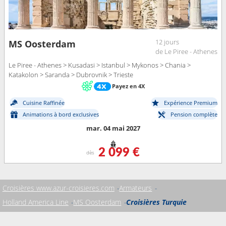
12 jours
MS Oosterdam
de Le Piree - Athenes
Le Piree - Athenes > Kusadasi > Istanbul > Mykonos > Chania >
Katakolon > Saranda > Dubrovnik > Trieste
Payez en 4X
Cuisine Raffinée
Expérience Premium
Animations à bord exclusives
Pension complète
mar. 04 mai 2027
2 099 €
dès
Croisières www.azur-croisieres.com
Armateurs
Holland America Line
MS Oosterdam
Croisières Turquie