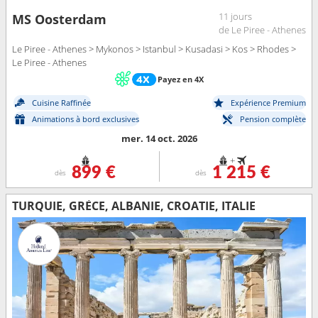
11 jours
MS Oosterdam
de Le Piree - Athenes
Le Piree - Athenes > Mykonos > Istanbul > Kusadasi > Kos > Rhodes >
Le Piree - Athenes
Payez en 4X
Cuisine Raffinée
Expérience Premium
Animations à bord exclusives
Pension complète
mer. 14 oct. 2026
+
899 €
1 215 €
dès
dès
TURQUIE, GRÈCE, ALBANIE, CROATIE, ITALIE