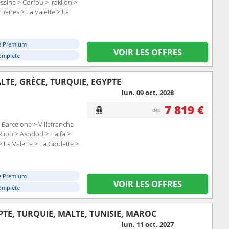
ssine > Corfou > Iraklion >
henes > La Valette > La
e Premium
VOIR LES OFFRES
omplète
ALTE, GRÈCE, TURQUIE, EGYPTE
lun. 09 oct. 2028
7 819 €
dès
Barcelone > Villefranche
aklion > Ashdod > Haifa >
> La Valette > La Goulette >
e Premium
VOIR LES OFFRES
omplète
YPTE, TURQUIE, MALTE, TUNISIE, MAROC
lun. 11 oct. 2027