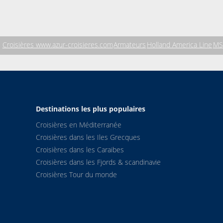
Croisières www.azur-croisieres.com
Armateurs
Holland America Line
MS
Destinations les plus populaires
Croisières en Méditerranée
Croisières dans les Iles Grecques
Croisières dans les Caraibes
Croisières dans les Fjords & scandinavie
Croisières Tour du monde