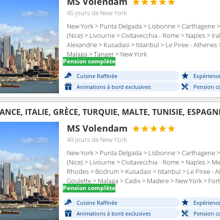
MS Volendam
45 jours
de New York
New York > Punta Delgada > Lisbonne > Carthagene > 
(Nice) > Livourne > Civitavecchia - Rome > Naples > Ir
Alexandrie > Kusadasi > Istanbul > Le Piree - Athenes 
Malaga > Tanger > New York
Pension complète
Cuisine Raffinée
Expérienc
Animations à bord exclusives
Pension c
NCE, ITALIE, GRÈCE, TURQUIE, MALTE, TUNISIE, ESPAGN
MS Volendam
49 jours
de New York
New York > Punta Delgada > Lisbonne > Carthagene > 
(Nice) > Livourne > Civitavecchia - Rome > Naples > Me
Rhodes > Bodrum > Kusadasi > Istanbul > Le Piree - At
Goulette > Malaga > Cadix > Madere > New York > For
Pension complète
Cuisine Raffinée
Expérienc
Animations à bord exclusives
Pension c