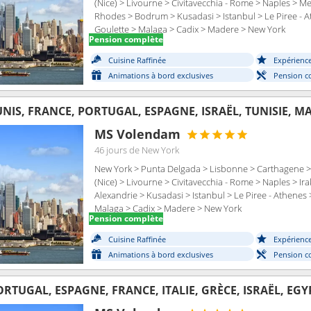
(Nice) > Livourne > Civitavecchia - Rome > Naples > Me
Rhodes > Bodrum > Kusadasi > Istanbul > Le Piree - At
Goulette > Malaga > Cadix > Madere > New York
Pension complète
Cuisine Raffinée
Expérienc
Animations à bord exclusives
Pension c
-UNIS, FRANCE, PORTUGAL, ESPAGNE, ISRAËL, TUNISIE, M
MS Volendam
46 jours
de New York
New York > Punta Delgada > Lisbonne > Carthagene > 
(Nice) > Livourne > Civitavecchia - Rome > Naples > Ir
Alexandrie > Kusadasi > Istanbul > Le Piree - Athenes 
Malaga > Cadix > Madere > New York
Pension complète
Cuisine Raffinée
Expérienc
Animations à bord exclusives
Pension c
ORTUGAL, ESPAGNE, FRANCE, ITALIE, GRÈCE, ISRAËL, EG