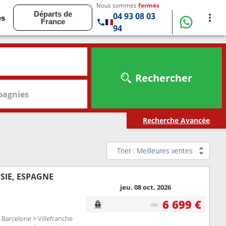
Nous sommes
fermés
Départs de
04 93 08 03
es
France
94
Rechercher
agnies
Recherche Avancée
Trier : Meilleures ventes
ISIE, ESPAGNE
jeu. 08 oct. 2026
6 699 €
dès
Barcelone > Villefranche