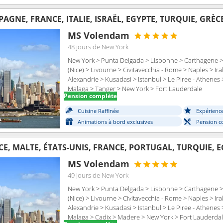
AGNE, FRANCE, ITALIE, ISRAËL, EGYPTE, TURQUIE, GRÈC
MS Volendam
48 jours
de New York
New York > Punta Delgada > Lisbonne > Carthagene > 
(Nice) > Livourne > Civitavecchia - Rome > Naples > Ir
Alexandrie > Kusadasi > Istanbul > Le Piree - Athenes 
Malaga > Tanger > New York > Fort Lauderdale
Pension complète
Cuisine Raffinée
Expérienc
Animations à bord exclusives
Pension c
E, MALTE, ÉTATS-UNIS, FRANCE, PORTUGAL, TURQUIE, EGY
MS Volendam
49 jours
de New York
New York > Punta Delgada > Lisbonne > Carthagene > 
(Nice) > Livourne > Civitavecchia - Rome > Naples > Ir
Alexandrie > Kusadasi > Istanbul > Le Piree - Athenes 
Malaga > Cadix > Madere > New York > Fort Lauderda