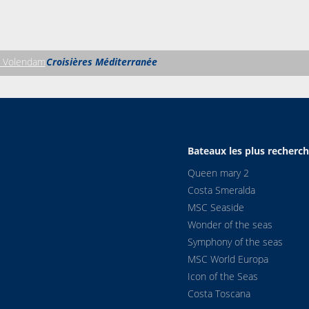
 Volendam
Croisières Méditerranée
Bateaux les plus recherc
Queen mary 2
Costa Smeralda
MSC Seaside
Wonder of the seas
Symphony of the seas
MSC World Europa
Icon of the Seas
Costa Toscana