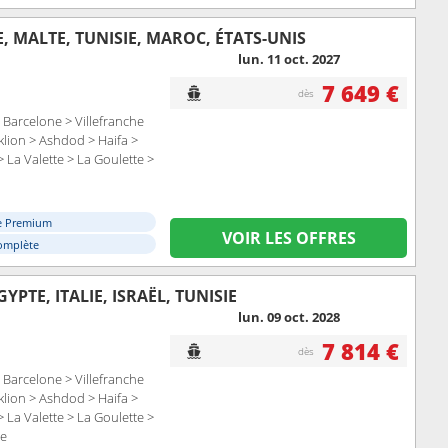
E, MALTE, TUNISIE, MAROC, ÉTATS-UNIS
lun. 11 oct. 2027
7 649 €
dès
Barcelone > Villefranche
aklion > Ashdod > Haifa >
> La Valette > La Goulette >
e Premium
VOIR LES OFFRES
omplète
PTE, ITALIE, ISRAËL, TUNISIE
lun. 09 oct. 2028
7 814 €
dès
Barcelone > Villefranche
aklion > Ashdod > Haifa >
> La Valette > La Goulette >
le