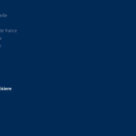
ille
de france
i
e
isiere