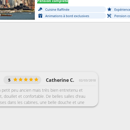
Pension complète
Cuisine Raffinée
Expérienc
Animations à bord exclusives
Pension c
Catherine C.
5
02/03/2018
petit peu ancien mais très bien entretenu et
, douillet et confortable. De belles salles d'eau
ses dans les cabines, une belle douche et une
ux que la minuscule chez Oceania avec un rideau
p d'espaces publics et de salons, pour ne pas être
le et grande bibliothèque avec même quelques livres
 grande terrasse à l'arrière du bateau très agréable.