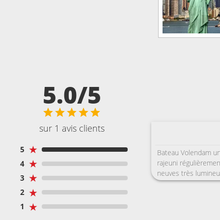
5.0/5
sur 1 avis clients
★
5
Bateau Volendam un 
★
rajeuni régulièrement
4
neuves très lumineu
★
3
porte en verre (mie
★
2
trop court). Beaucou
surchargés, une bel
★
1
en français. Une très