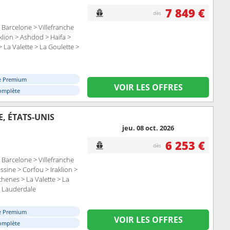
7 849 €
dès
Barcelone > Villefranche
aklion > Ashdod > Haifa >
> La Valette > La Goulette >
e Premium
VOIR LES OFFRES
omplète
E, ÉTATS-UNIS
jeu. 08 oct. 2026
6 253 €
dès
Barcelone > Villefranche
ssine > Corfou > Iraklion >
henes > La Valette > La
t Lauderdale
e Premium
VOIR LES OFFRES
omplète