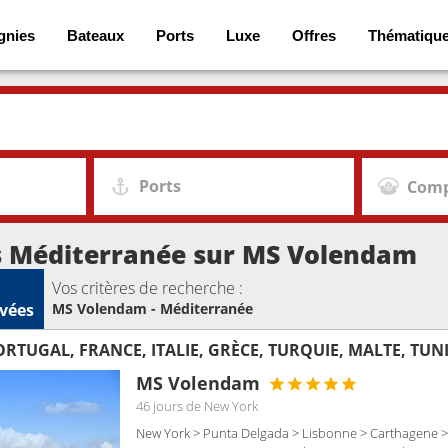
gnies
Bateaux
Ports
Luxe
Offres
Thématiqu
Ports
Comp
s Méditerranée sur MS Volendam
Vos critères de recherche :
vées
MS Volendam - Méditerranée
ORTUGAL, FRANCE, ITALIE, GRÈCE, TURQUIE, MALTE, TUN
MS Volendam
46 jours
de New York
New York > Punta Delgada > Lisbonne > Carthagene > 