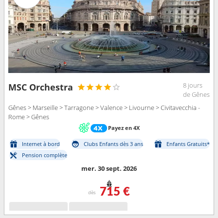
8 jours
MSC Orchestra
de Gênes
Gênes > Marseille > Tarragone > Valence > Livourne > Civitavecchia -
Rome > Gênes
Payez en 4X
Internet à bord
Clubs Enfants dès 3 ans
Enfants Gratuits*
Pension complète
mer. 30 sept. 2026
715 €
dès