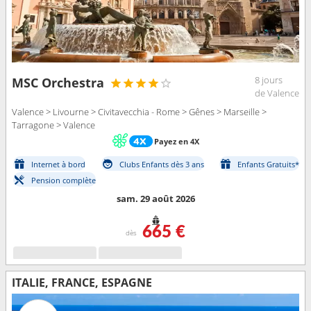
8 jours
MSC Orchestra
de Valence
Valence > Livourne > Civitavecchia - Rome > Gênes > Marseille >
Tarragone > Valence
Payez en 4X
Internet à bord
Clubs Enfants dès 3 ans
Enfants Gratuits*
Pension complète
sam. 29 août 2026
665 €
dès
ITALIE, FRANCE, ESPAGNE