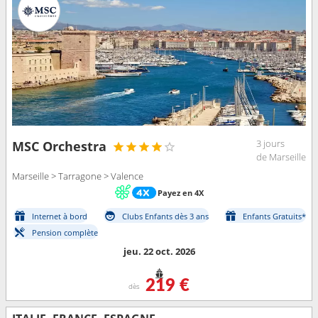
3 jours
MSC Orchestra
de Marseille
Marseille > Tarragone > Valence
Payez en 4X
Internet à bord
Clubs Enfants dès 3 ans
Enfants Gratuits*
Pension complète
jeu. 22 oct. 2026
219 €
dès