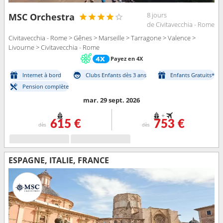
8 jours
MSC Orchestra
de Civitavecchia - Rome
Civitavecchia - Rome > Gênes > Marseille > Tarragone > Valence >
Livourne > Civitavecchia - Rome
Payez en 4X
Internet à bord
Clubs Enfants dès 3 ans
Enfants Gratuits*
Pension complète
mar. 29 sept. 2026
+
615 €
753 €
dès
dès
ESPAGNE, ITALIE, FRANCE