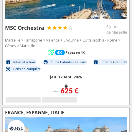
8 jours
MSC Orchestra
de Marseille
Marseille > Tarragone > Valence > Livourne > Civitavecchia - Rome >
Gênes > Marseille
Payez en 4X
Internet à bord
Clubs Enfants dès 3 ans
Enfants Gratuits*
Pension complète
jeu. 17 sept. 2026
625 €
dès
FRANCE, ESPAGNE, ITALIE