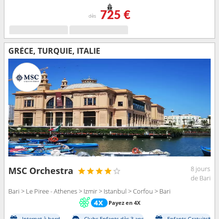
725 €
dès
GRÈCE, TURQUIE, ITALIE
8 jours
MSC Orchestra
de Bari
Bari > Le Piree - Athenes > Izmir > Istanbul > Corfou > Bari
Payez en 4X
Internet à bord
Clubs Enfants dès 3 ans
Enfants Gratuits*