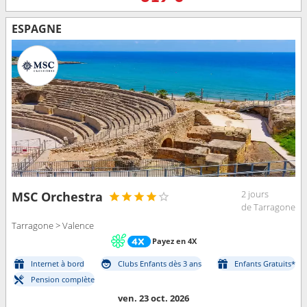
ESPAGNE
2 jours
MSC Orchestra
de Tarragone
Tarragone > Valence
Payez en 4X
Internet à bord
Clubs Enfants dès 3 ans
Enfants Gratuits*
Pension complète
ven. 23 oct. 2026