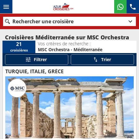
Rechercher une croisière
Croisières Méditerranée sur MSC Orchestra
Vos critères de recherche :
21
MSC Orchestra - Méditerranée
croisières
Nos destinations
Filtrer
Trier
Mois de départ
TURQUIE, ITALIE, GRÈCE
Ports
Compagnies
Rechercher