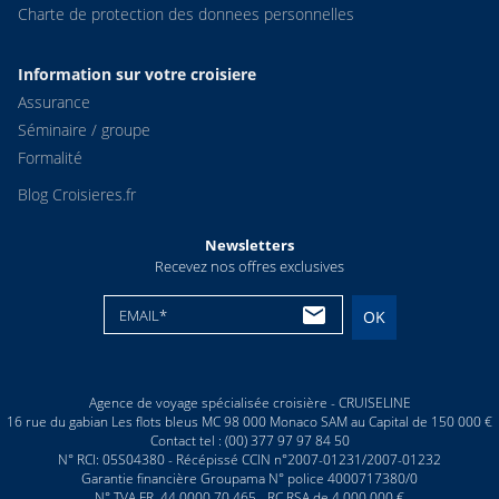
Charte de protection des donnees personnelles
Information sur votre croisiere
Assurance
Séminaire / groupe
Formalité
Blog Croisieres.fr
Newsletters
Recevez nos offres exclusives
EMAIL*
OK
Agence de voyage spécialisée croisière - CRUISELINE
16 rue du gabian Les flots bleus MC 98 000 Monaco SAM au Capital de 150 000 €
Contact tel : (00) 377 97 97 84 50
N° RCI: 05S04380 - Récépissé CCIN n°2007-01231/2007-01232
Garantie financière Groupama N° police 4000717380/0
N° TVA FR. 44 0000 70 465 - RC RSA de 4 000 000 €