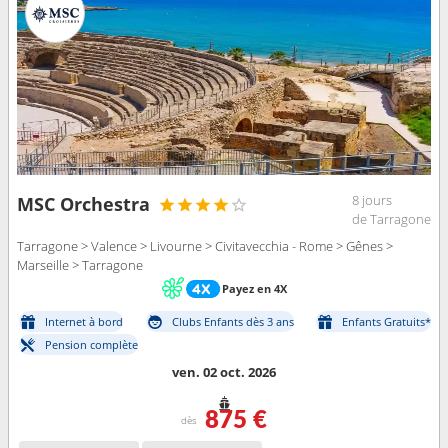
8 jours
MSC Orchestra
de Tarragone
Tarragone > Valence > Livourne > Civitavecchia - Rome > Gênes >
Marseille > Tarragone
Payez en 4X
Internet à bord
Clubs Enfants dès 3 ans
Enfants Gratuits*
Pension complète
ven. 02 oct. 2026
875 €
dès