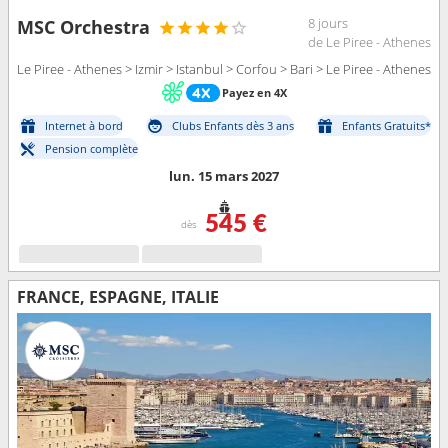
8 jours
MSC Orchestra
de Le Piree - Athenes
Le Piree - Athenes > Izmir > Istanbul > Corfou > Bari > Le Piree - Athenes
Payez en 4X
Internet à bord
Clubs Enfants dès 3 ans
Enfants Gratuits*
Pension complète
lun. 15 mars 2027
545 €
dès
FRANCE, ESPAGNE, ITALIE