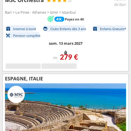
MSC Orchestra
de Bari
Bari > Le Piree - Athenes > Izmir > Istanbul
Payez en 4X
Internet à bord
Clubs Enfants dès 3 ans
Enfants Gratuits*
Pension complète
sam. 13 mars 2027
279 €
dès
ESPAGNE, ITALIE