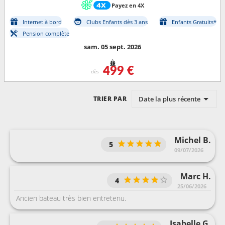
Payez en 4X
Internet à bord
Clubs Enfants dès 3 ans
Enfants Gratuits*
Pension complète
sam. 05 sept. 2026
499 €
dès
Date la plus récente
TRIER PAR
Michel B.
5
09/07/2026
Marc H.
4
25/06/2026
Ancien bateau très bien entretenu.
Isabelle G.