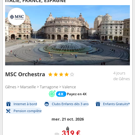
ITALIE, FRANCE, ESPAGNE
4 jours
MSC Orchestra
de Gênes
Gênes > Marseille > Tarragone > Valence
Payez en 4X
Internet à bord
Clubs Enfants dès 3 ans
Enfants Gratuits*
Pension complète
mer. 21 oct. 2026
319 €
dès