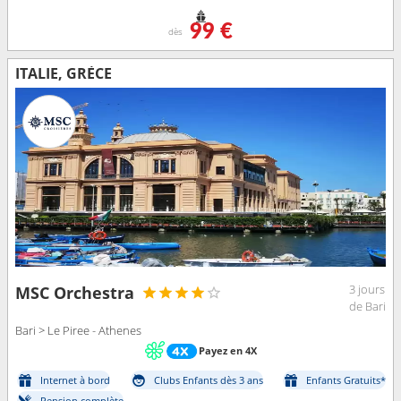
99 €
dès
ITALIE, GRÈCE
3 jours
MSC Orchestra
de Bari
Bari > Le Piree - Athenes
Payez en 4X
Internet à bord
Clubs Enfants dès 3 ans
Enfants Gratuits*
Pension complète