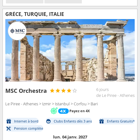
GRÈCE, TURQUIE, ITALIE
6 jours
MSC Orchestra
de Le Piree - Athenes
Le Piree - Athenes > Izmir > Istanbul > Corfou > Bari
Payez en 4X
Internet à bord
Clubs Enfants dès 3 ans
Enfants Gratuits*
Pension complète
lun. 04 janv. 2027