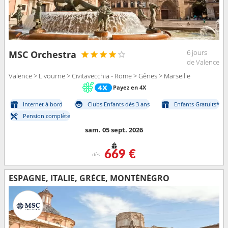
6 jours
MSC Orchestra
de Valence
Valence > Livourne > Civitavecchia - Rome > Gênes > Marseille
Payez en 4X
Internet à bord
Clubs Enfants dès 3 ans
Enfants Gratuits*
Pension complète
sam. 05 sept. 2026
669 €
dès
ESPAGNE, ITALIE, GRÈCE, MONTÉNÉGRO