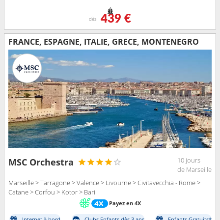
439 €
dès
FRANCE, ESPAGNE, ITALIE, GRÈCE, MONTÉNÉGRO
10 jours
MSC Orchestra
de Marseille
Marseille > Tarragone > Valence > Livourne > Civitavecchia - Rome >
Catane > Corfou > Kotor > Bari
Payez en 4X
Internet à bord
Clubs Enfants dès 3 ans
Enfants Gratuits*