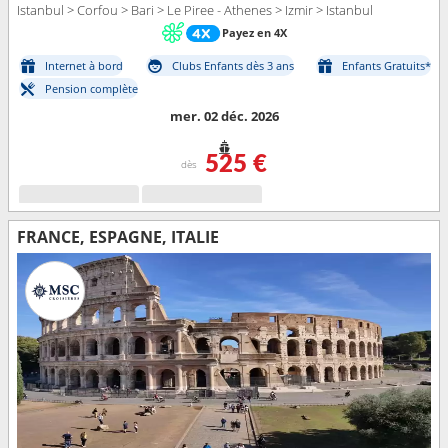
Istanbul > Corfou > Bari > Le Piree - Athenes > Izmir > Istanbul
Payez en 4X
Internet à bord
Clubs Enfants dès 3 ans
Enfants Gratuits*
Pension complète
mer. 02 déc. 2026
525 €
dès
FRANCE, ESPAGNE, ITALIE