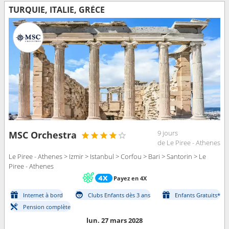
TURQUIE, ITALIE, GRÈCE
9 jours
MSC Orchestra
de Le Piree - Athenes
Le Piree - Athenes > Izmir > Istanbul > Corfou > Bari > Santorin > Le
Piree - Athenes
Payez en 4X
Internet à bord
Clubs Enfants dès 3 ans
Enfants Gratuits*
Pension complète
lun. 27 mars 2028