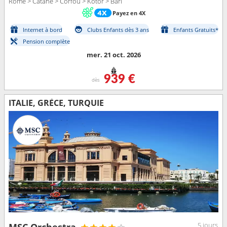
Rome > Catane > Corfou > Kotor > Bari
Payez en 4X
Internet à bord
Clubs Enfants dès 3 ans
Enfants Gratuits*
Pension complète
mer. 21 oct. 2026
939 €
dès
ITALIE, GRÈCE, TURQUIE
5 jours