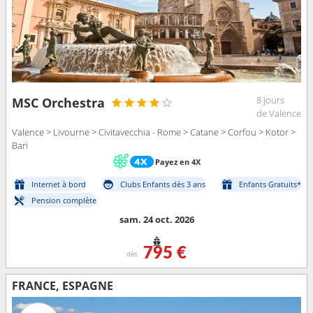
8 jours
MSC Orchestra
de Valence
Valence > Livourne > Civitavecchia - Rome > Catane > Corfou > Kotor >
Bari
Payez en 4X
Internet à bord
Clubs Enfants dès 3 ans
Enfants Gratuits*
Pension complète
sam. 24 oct. 2026
795 €
dès
FRANCE, ESPAGNE