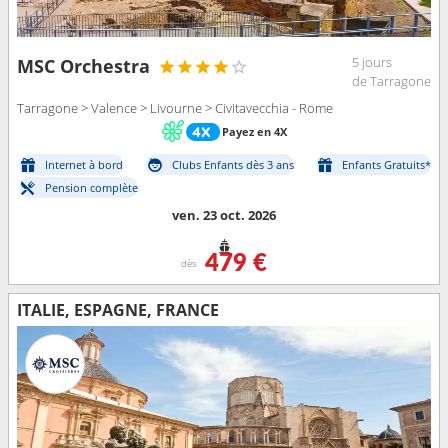
5 jours
MSC Orchestra
de Tarragone
Tarragone > Valence > Livourne > Civitavecchia - Rome
Payez en 4X
Internet à bord
Clubs Enfants dès 3 ans
Enfants Gratuits*
Pension complète
ven. 23 oct. 2026
479 €
dès
ITALIE, ESPAGNE, FRANCE