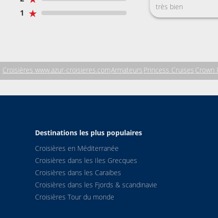
très bien
★
1
Croisières www.azur-croisieres.com
Armateurs
Princess Cruises
Crown 
Destinations les plus populaires
Croisières en Méditerranée
Croisières dans les Iles Grecques
Croisières dans les Caraibes
Croisières dans les Fjords & scandinavie
Croisières Tour du monde