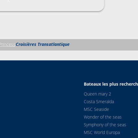
Princess
Croisières Transatlantique
Bateaux les plus recherc
Queen mary 2
Costa Smeralda
MSC Seaside
Wonder of the seas
Symphony of the seas
MSC World Europa