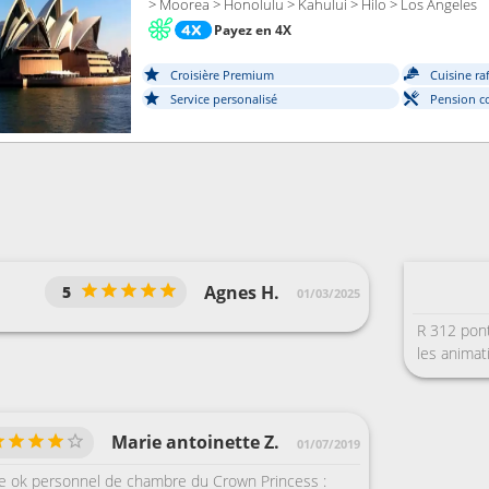
> Moorea > Honolulu > Kahului > Hilo > Los Angeles
Payez en 4X
Croisière Premium
Cuisine ra
Service personalisé
Pension c
Agnes H.
5
01/03/2025
R 312 pont
les animat
Marie antoinette Z.
01/07/2019
re ok personnel de chambre du Crown Princess :