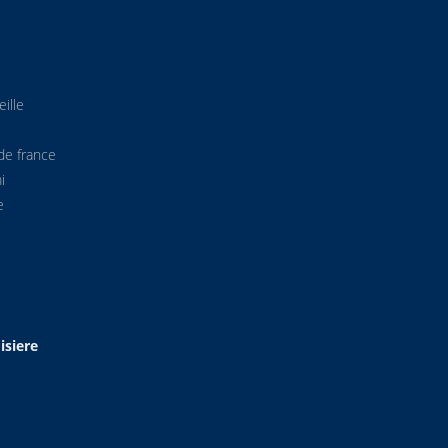
ille
de france
i
e
isiere