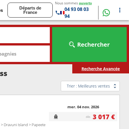
Nous sommes
ouverts
Départs de
04 93 08 03
es
France
94
Rechercher
agnies
Recherche Avancée
ss
Trier : Meilleures ventes
mer. 04 nov. 2026
3 017 €
dès
 > Dravuni Island > Papeete