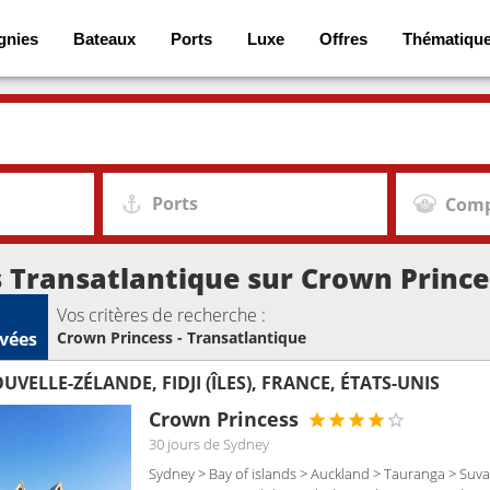
gnies
Bateaux
Ports
Luxe
Offres
Thématiqu
Ports
Comp
s Transatlantique sur Crown Prince
Vos critères de recherche :
vées
Crown Princess - Transatlantique
UVELLE-ZÉLANDE, FIDJI (ÎLES), FRANCE, ÉTATS-UNIS
Crown Princess
30 jours
de Sydney
Sydney > Bay of islands > Auckland > Tauranga > Suva