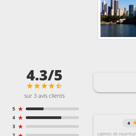
4.3/5
sur 3 avis clients
★
5
★
4
4
★
3
cabines ok nourritu
★
2