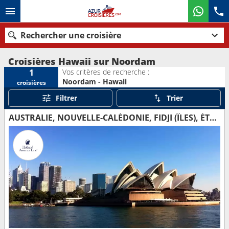
Rechercher une croisière
Croisières Hawaii sur Noordam
Vos critères de recherche :
1
Noordam - Hawaii
croisières
Nos destinations
Filtrer
Trier
Mois de départ
AUSTRALIE, NOUVELLE-CALÉDONIE, FIDJI (ÎLES), ÉTATS-UNIS
Ports
Compagnies
Rechercher