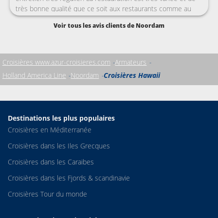
très bonne qualité que ce soit aux restaurants comme au
buffet. Le personnel en majorité philippin et Indonésien est
Voir tous les avis clients de Noordam
très dévoué et d'une gentillesse naturelle.
Croisières www.azur-croisieres.com
Armateurs
Holland America Line
Noordam
Croisières Hawaii
Destinations les plus populaires
Croisières en Méditerranée
Croisières dans les Iles Grecques
Croisières dans les Caraibes
Croisières dans les Fjords & scandinavie
Croisières Tour du monde