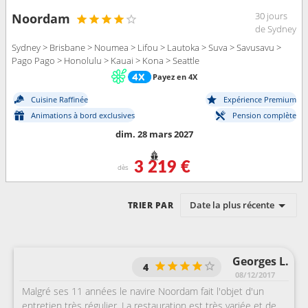
30 jours
Noordam
de Sydney
Sydney > Brisbane > Noumea > Lifou > Lautoka > Suva > Savusavu >
Pago Pago > Honolulu > Kauai > Kona > Seattle
Payez en 4X
Cuisine Raffinée
Expérience Premium
Animations à bord exclusives
Pension complète
dim. 28 mars 2027
3 219 €
dès
Date la plus récente
TRIER PAR
Georges L.
4
08/12/2017
Malgré ses 11 années le navire Noordam fait l'objet d'un
entretien très régulier. La restauration est très variée et de