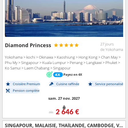
27 jours
Diamond Princess
de Yokohama
Yokohama > kochi > Okinawa > Kaoshiung > Hong Kong > Chan May >
Phu My > Singapour > Kuala Lumpur > Penang > Langkawi > Phuket >
Ko Samui > Laem Chabang > Singapour
Payez en 4X
Croisière Premium
Cuisine raffinée
Service personalisé
Pension complète
sam. 27 nov. 2027
2 646 €
dès
SINGAPOUR, MALAISIE, THAÏLANDE, CAMBODGE, VIETNAM, CHINE, TAÏWAN, JAPON