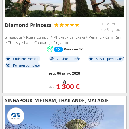
15 jours
Diamond Princess
de Singapour
Singapour > Kuala Lumpur > Phuket > Langkawi > Penang > Cami Ranh
> Phu My > Laem Chabang > Singapour
Payez en 4X
Croisière Premium
Cuisine raffinée
Service personalisé
Pension complète
jeu. 06 janv. 2028
1 300 €
dès
SINGAPOUR, VIETNAM, THAÏLANDE, MALAISIE