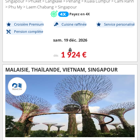
Singapour > Phuket > Langkawi > Penang > Kuala Lumpur > Cami Ranh
> Phu My > Laem Chabang > Singapour
Payez en 4X
Croisière Premium
Cuisine raffinée
Service personalisé
Pension complète
sam. 19 déc. 2026
1 924 €
dès
MALAISIE, THAÏLANDE, VIETNAM, SINGAPOUR