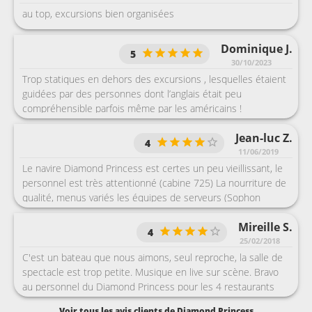
au top, excursions bien organisées
Dominique J.
5
30/10/2023
Trop statiques en dehors des excursions , lesquelles étaient
guidées par des personnes dont l’anglais était peu
compréhensible parfois même par les américains !
Jean-luc Z.
4
11/06/2019
Le navire Diamond Princess est certes un peu vieillissant, le
personnel est très attentionné (cabine 725) La nourriture de
qualité, menus variés les équipes de serveurs (Sophon
Somkiat) très professionnels.
Mireille S.
4
25/02/2018
C'est un bateau que nous aimons, seul reproche, la salle de
spectacle est trop petite. Musique en live sur scène. Bravo
au personnel du Diamond Princess pour les 4 restaurants
any time, cuisine de qualité et soignée. Cabine pratique, il y a
Voir tous les avis clients de Diamond Princess