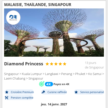
MALAISIE, THAÏLANDE, SINGAPOUR
13 jours
Diamond Princess
de Singapour
Singapour > Kuala Lumpur > Langkawi > Penang > Phuket > Ko Samui >
Laem Chabang > Singapour
Payez en 4X
Croisière Premium
Cuisine raffinée
Service personalisé
Pension complète
jeu. 14 janv. 2027