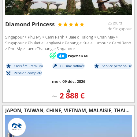
25 jours
Diamond Princess
de Singapour
Singapour > Phu My > Cami Ranh > Baie d Halong > Chan May >
Singapour > Phuket > Langkawi > Penang > Kuala Lumpur > Cami Ranh
> Phu My > Laem Chabang > Singapour
Payez en 4X
Croisière Premium
Cuisine raffinée
Service personalisé
Pension complète
mer. 09 déc. 2026
2 888 €
dès
JAPON, TAÏWAN, CHINE, VIETNAM, MALAISIE, THAÏLANDE, SINGAPOUR