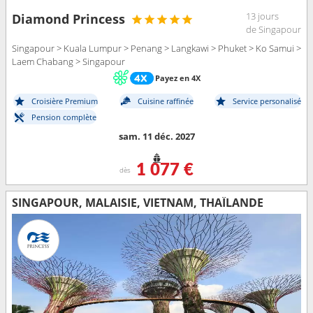
13 jours
Diamond Princess
de Singapour
Singapour > Kuala Lumpur > Penang > Langkawi > Phuket > Ko Samui >
Laem Chabang > Singapour
Payez en 4X
Croisière Premium
Cuisine raffinée
Service personalisé
Pension complète
sam. 11 déc. 2027
1 077 €
dès
SINGAPOUR, MALAISIE, VIETNAM, THAÏLANDE