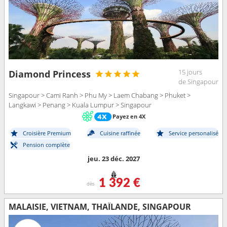
15 jours
Diamond Princess
de Singapour
Singapour > Cami Ranh > Phu My > Laem Chabang > Phuket >
Langkawi > Penang > Kuala Lumpur > Singapour
Payez en 4X
Croisière Premium
Cuisine raffinée
Service personalisé
Pension complète
jeu. 23 déc. 2027
1 392 €
dès
MALAISIE, VIETNAM, THAÏLANDE, SINGAPOUR