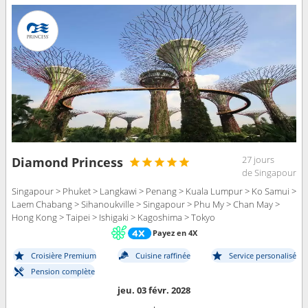
27 jours
Diamond Princess
de Singapour
Singapour > Phuket > Langkawi > Penang > Kuala Lumpur > Ko Samui >
Laem Chabang > Sihanoukville > Singapour > Phu My > Chan May >
Hong Kong > Taipei > Ishigaki > Kagoshima > Tokyo
Payez en 4X
Croisière Premium
Cuisine raffinée
Service personalisé
Pension complète
jeu. 03 févr. 2028