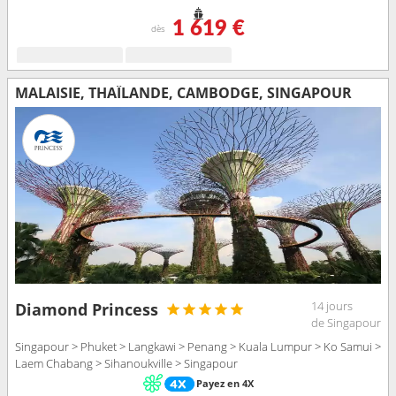
1 619 €
dès
MALAISIE, THAÏLANDE, CAMBODGE, SINGAPOUR
14 jours
Diamond Princess
de Singapour
Singapour > Phuket > Langkawi > Penang > Kuala Lumpur > Ko Samui >
Laem Chabang > Sihanoukville > Singapour
Payez en 4X