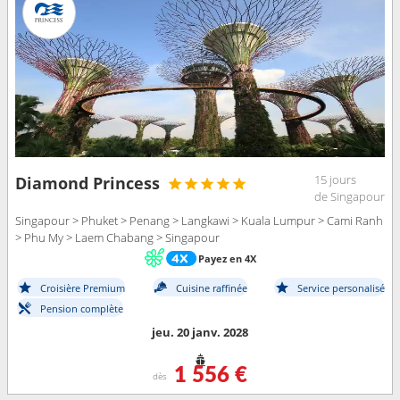
15 jours
Diamond Princess
de Singapour
Singapour > Phuket > Penang > Langkawi > Kuala Lumpur > Cami Ranh
> Phu My > Laem Chabang > Singapour
Payez en 4X
Croisière Premium
Cuisine raffinée
Service personalisé
Pension complète
jeu. 20 janv. 2028
1 556 €
dès