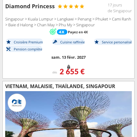
17 jours
Diamond Princess
de Singapour
Singapour > Kuala Lumpur > Langkawi > Penang > Phuket > Cami Ranh
> Baie d Halong > Chan May > Phu My > Singapour
Payez en 4X
Croisière Premium
Cuisine raffinée
Service personalisé
Pension complète
sam. 13 févr. 2027
2 655 €
dès
VIETNAM, MALAISIE, THAÏLANDE, SINGAPOUR