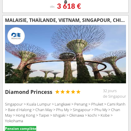
3 618 €
dès
MALAISIE, THAÏLANDE, VIETNAM, SINGAPOUR, CHINE, TAÏWAN, JAPON
32 jours
Diamond Princess
de Singapour
Singapour > Kuala Lumpur > Langkawi > Penang > Phuket > Cami Ranh
> Baie d Halong > Chan May > Phu My > Singapour > Phu My > Chan
May > Hong Kong > Taipei > Ishigaki > Okinawa > kochi > Kobe >
Yokohama
Pension complète