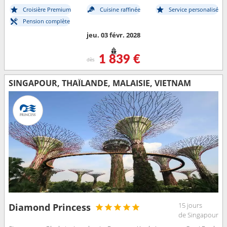
Croisière Premium
Cuisine raffinée
Service personalisé
Pension complète
jeu. 03 févr. 2028
1 839 €
dès
SINGAPOUR, THAÏLANDE, MALAISIE, VIETNAM
15 jours
Diamond Princess
de Singapour