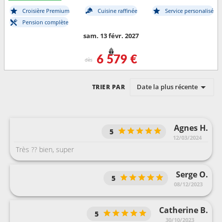
Croisière Premium
Cuisine raffinée
Service personalisé
Pension complète
sam. 13 févr. 2027
6 579 €
dès
Date la plus récente
TRIER PAR
Agnes H.
5
12/03/2024
Très ?? bien, super
Serge O.
5
08/12/2023
Catherine B.
5
30/10/2023