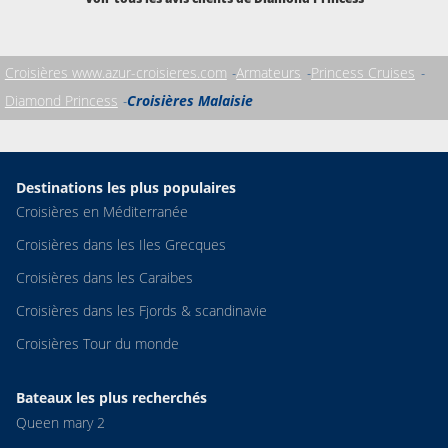
du rangement.
Croisières www.azur-croisieres.com
Armateurs
Princess Cruises
Diamond Princess
Croisières Malaisie
Destinations les plus populaires
Croisières en Méditerranée
Croisières dans les Iles Grecques
Croisières dans les Caraibes
Croisières dans les Fjords & scandinavie
Croisières Tour du monde
Bateaux les plus recherchés
Queen mary 2