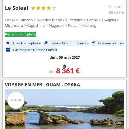
12 jours
Le Soleal
de Osaka
Osaka > Tamano > Miyajima Island > Hiroshima > Beppu > Uwajima >
Miyanoura > Kagoshima > Nagasaki > Pusan > Keelung
Pension complète
Luxe Francophone
Service Majordome inclus
Boissons incluses
Gastronomie Ducasse Conseil
dim. 09 mai 2027
8 361 €
dès
VOYAGE EN MER : GUAM - OSAKA