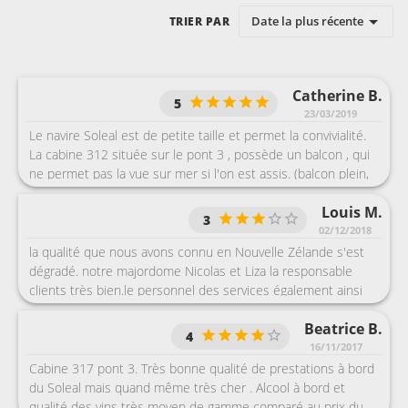
Date la plus récente
TRIER PAR
Catherine B.
5
23/03/2019
Le navire Soleal est de petite taille et permet la convivialité.
La cabine 312 située sur le pont 3 , possède un balcon , qui
ne permet pas la vue sur mer si l'on est assis. (balcon plein,
pas de vitrage). Le personnel est très avenant dans
Louis M.
l'ensemble. Climatisation très froide. Les spectacles
3
proposés sont très pauvres : juste de la danse. et un peu de
02/12/2018
musique.
la qualité que nous avons connu en Nouvelle Zélande s'est
dégradé. notre majordome Nicolas et Liza la responsable
clients très bien.le personnel des services également ainsi
que le commandant en second et l'hôtel manager. Avons été
Beatrice B.
très surpris et déçu de l'absence totale d'un membre
4
d'équipage lors de notre débarquement suite au problème
16/11/2017
qu'il y a eu !!!
Cabine 317 pont 3. Très bonne qualité de prestations à bord
du Soleal mais quand même très cher . Alcool à bord et
qualité des vins très moyen de gamme comparé au prix du