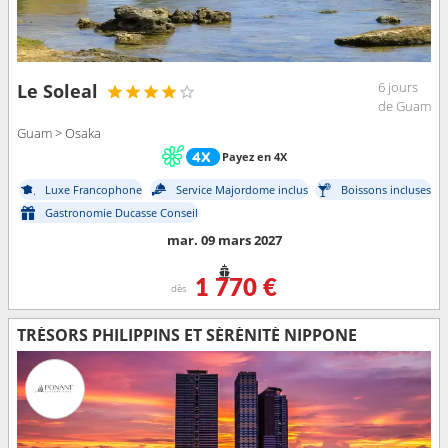
6 jours
Le Soleal
de Guam
Guam > Osaka
Payez en 4X
Luxe Francophone
Service Majordome inclus
Boissons incluses
Gastronomie Ducasse Conseil
mar. 09 mars 2027
1 770 €
dès
TRÉSORS PHILIPPINS ET SÉRÉNITÉ NIPPONE