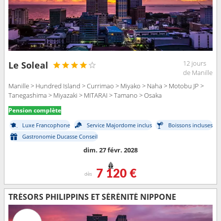
12 jours
Le Soleal
de Manille
Manille > Hundred Island > Currimao > Miyako > Naha > Motobu JP >
Tanegashima > Miyazaki > MITARAI > Tamano > Osaka
Pension complète
Luxe Francophone
Service Majordome inclus
Boissons incluses
Gastronomie Ducasse Conseil
dim. 27 févr. 2028
7 120 €
dès
TRÉSORS PHILIPPINS ET SÉRÉNITÉ NIPPONE