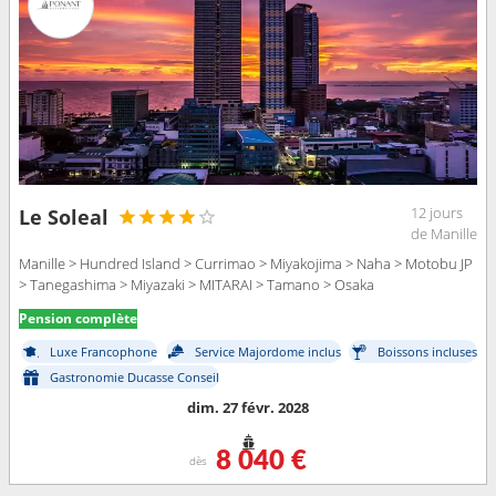
12 jours
Le Soleal
de Manille
Manille > Hundred Island > Currimao > Miyakojima > Naha > Motobu JP
> Tanegashima > Miyazaki > MITARAI > Tamano > Osaka
Pension complète
Luxe Francophone
Service Majordome inclus
Boissons incluses
Gastronomie Ducasse Conseil
dim. 27 févr. 2028
8 040 €
dès