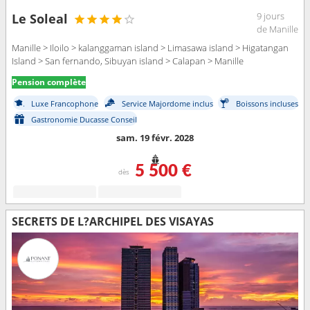
9 jours
Le Soleal
de Manille
Manille > Iloilo > kalanggaman island > Limasawa island > Higatangan
Island > San fernando, Sibuyan island > Calapan > Manille
Pension complète
Luxe Francophone
Service Majordome inclus
Boissons incluses
Gastronomie Ducasse Conseil
sam. 19 févr. 2028
5 500 €
dès
SECRETS DE L?ARCHIPEL DES VISAYAS