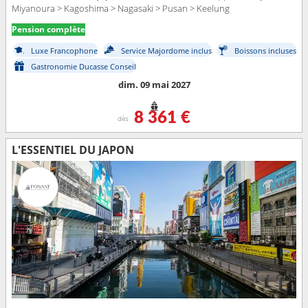
Miyanoura > Kagoshima > Nagasaki > Pusan > Keelung
Pension complète
Luxe Francophone
Service Majordome inclus
Boissons incluses
Gastronomie Ducasse Conseil
dim. 09 mai 2027
8 361 €
dès
L'ESSENTIEL DU JAPON