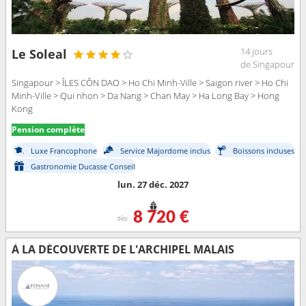
14 jours
Le Soleal
de Singapour
Singapour > ÎLES CÔN DAO > Ho Chi Minh-Ville > Saigon river > Ho Chi
Minh-Ville > Qui nhon > Da Nang > Chan May > Ha Long Bay > Hong
Kong
Pension complète
Luxe Francophone
Service Majordome inclus
Boissons incluses
Gastronomie Ducasse Conseil
lun. 27 déc. 2027
8 720 €
dès
À LA DÉCOUVERTE DE L'ARCHIPEL MALAIS