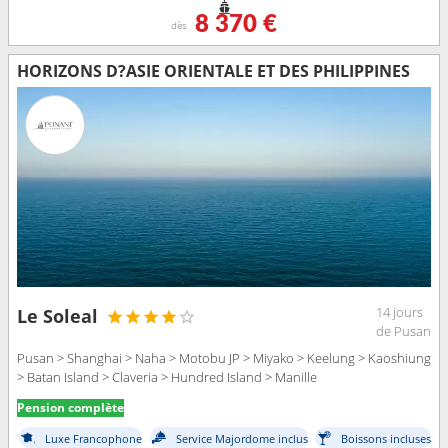
8 370 €
dès
HORIZONS D?ASIE ORIENTALE ET DES PHILIPPINES
14 jours
Le Soleal
de Pusan
Pusan > Shanghai > Naha > Motobu JP > Miyako > Keelung > Kaoshiung
> Batan Island > Claveria > Hundred Island > Manille
Pension complète
Luxe Francophone
Service Majordome inclus
Boissons incluses