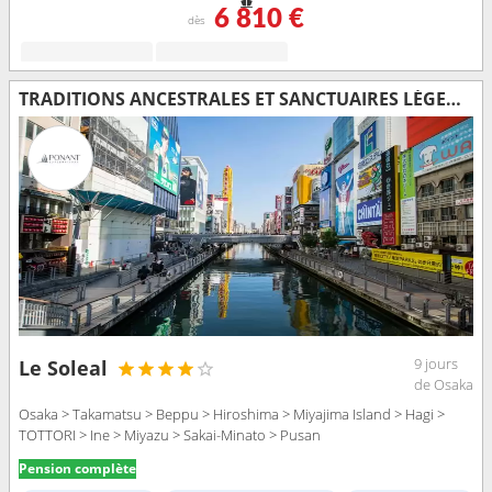
6 810 €
dès
TRADITIONS ANCESTRALES ET SANCTUAIRES LÉGENDAIRES NIPPONS
9 jours
Le Soleal
de Osaka
Osaka > Takamatsu > Beppu > Hiroshima > Miyajima Island > Hagi >
TOTTORI > Ine > Miyazu > Sakai-Minato > Pusan
Pension complète