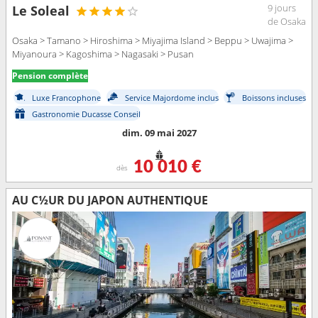
9 jours
Le Soleal
de Osaka
Osaka > Tamano > Hiroshima > Miyajima Island > Beppu > Uwajima >
Miyanoura > Kagoshima > Nagasaki > Pusan
Pension complète
Luxe Francophone
Service Majordome inclus
Boissons incluses
Gastronomie Ducasse Conseil
dim. 09 mai 2027
10 010 €
dès
AU C½UR DU JAPON AUTHENTIQUE