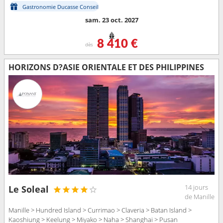
Gastronomie Ducasse Conseil
sam. 23 oct. 2027
8 410 €
dès
HORIZONS D?ASIE ORIENTALE ET DES PHILIPPINES
14 jours
Le Soleal
de Manille
Manille > Hundred Island > Currimao > Claveria > Batan Island >
Kaoshiung > Keelung > Miyako > Naha > Shanghai > Pusan