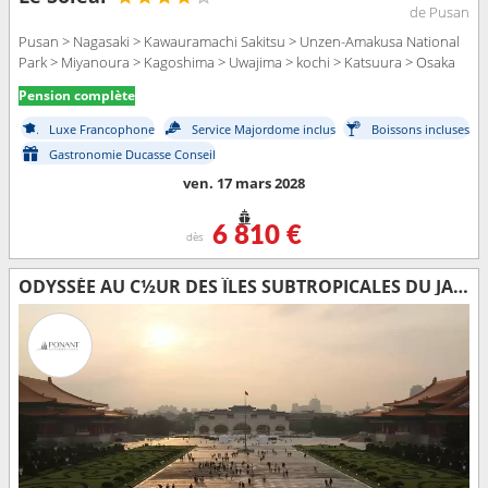
de Pusan
Pusan > Nagasaki > Kawauramachi Sakitsu > Unzen-Amakusa National
Park > Miyanoura > Kagoshima > Uwajima > kochi > Katsuura > Osaka
Pension complète
Luxe Francophone
Service Majordome inclus
Boissons incluses
Gastronomie Ducasse Conseil
ven. 17 mars 2028
6 810 €
dès
ODYSSÉE AU C½UR DES ÎLES SUBTROPICALES DU JAPON