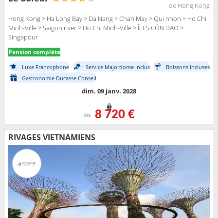
de Hong Kong
Hong Kong > Ha Long Bay > Da Nang > Chan May > Qui nhon > Ho Chi
Minh-Ville > Saigon river > Ho Chi Minh-Ville > ÎLES CÔN DAO >
Singapour
Pension complète
Luxe Francophone
Service Majordome inclus
Boissons incluses
Gastronomie Ducasse Conseil
dim. 09 janv. 2028
8 720 €
dès
RIVAGES VIETNAMIENS