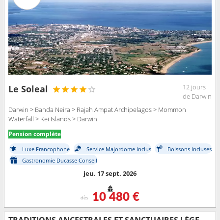
12 jours
Le Soleal
de Darwin
Darwin > Banda Neira > Rajah Ampat Archipelagos > Mommon
Waterfall > Kei Islands > Darwin
Pension complète
Luxe Francophone
Service Majordome inclus
Boissons incluses
Gastronomie Ducasse Conseil
jeu. 17 sept. 2026
10 480 €
dès