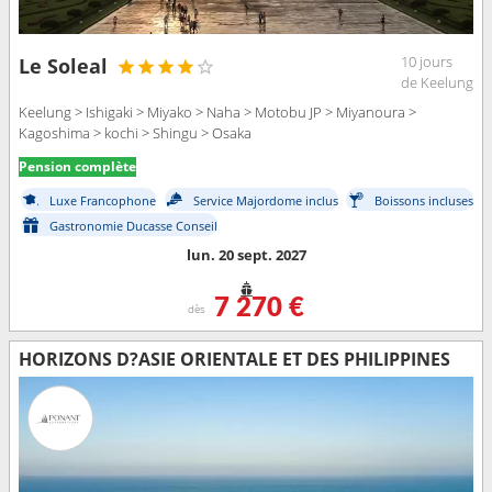
10 jours
Le Soleal
de Keelung
Keelung > Ishigaki > Miyako > Naha > Motobu JP > Miyanoura >
Kagoshima > kochi > Shingu > Osaka
Pension complète
Luxe Francophone
Service Majordome inclus
Boissons incluses
Gastronomie Ducasse Conseil
lun. 20 sept. 2027
7 270 €
dès
HORIZONS D?ASIE ORIENTALE ET DES PHILIPPINES