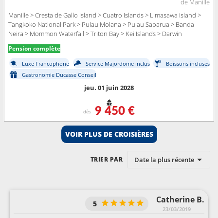
de Manille
Manille > Cresta de Gallo Island > Cuatro Islands > Limasawa island >
Tangkoko National Park > Pulau Molana > Pulau Saparua > Banda
Neira > Mommon Waterfall > Triton Bay > Kei Islands > Darwin
Pension complète
Luxe Francophone
Service Majordome inclus
Boissons incluses
Gastronomie Ducasse Conseil
jeu. 01 juin 2028
9 450 €
dès
VOIR PLUS DE CROISIÈRES
Date la plus récente
TRIER PAR
Catherine B.
5
23/03/2019