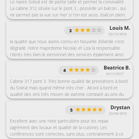
Le navire Soleal est de petite taille et permet la convivialité.
La cabine 312 située sur le pont 3 , possède un balcon , qui
ne permet pas la vue sur mer si l'on est assis. (balcon plein,
pas de vitrage). Le personnel est très avenant dans
Louis M.
l'ensemble. Climatisation très froide. Les spectacles
3
proposés sont très pauvres : juste de la danse. et un peu de
02/12/2018
musique.
la qualité que nous avons connu en Nouvelle Zélande s'est
dégradé. notre majordome Nicolas et Liza la responsable
clients très bien.le personnel des services également ainsi
que le commandant en second et l'hôtel manager. Avons été
Beatrice B.
très surpris et déçu de l'absence totale d'un membre
4
d'équipage lors de notre débarquement suite au problème
16/11/2017
qu'il y a eu !!!
Cabine 317 pont 3. Très bonne qualité de prestations à bord
du Soleal mais quand même très cher . Alcool à bord et
qualité des vins très moyen de gamme comparé au prix du
voyage. Pas une croisière type explorateur. Moyenne d'âge
Drystan
très élevée. Excursions très chères et plus adaptées aux
5
seniors.
22/06/2015
Excellent avec une note particulière pour les repas
(agrément des locaux et qualité de la cuisine). Les
conférences sont correctes, sans plus, contrairement à ce