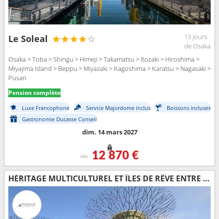
13 jours
Le Soleal
de Osaka
Osaka > Toba > Shingu > Himeji > Takamatsu > Itozaki > Hiroshima >
Miyajima Island > Beppu > Miyazaki > Kagoshima > Karatsu > Nagasaki >
Pusan
Pension complète
Luxe Francophone
Service Majordome inclus
Boissons incluses
Gastronomie Ducasse Conseil
dim. 14 mars 2027
12 870 €
dès
HÉRITAGE MULTICULTUREL ET ÎLES DE RÊVE ENTRE MALAISIE ET THAÏLANDE