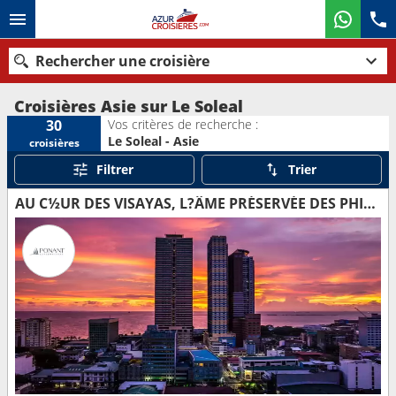
Rechercher une croisière
Croisières Asie sur Le Soleal
Vos critères de recherche :
30
Le Soleal - Asie
croisières
Nos destinations
Filtrer
Trier
Mois de départ
AU C½UR DES VISAYAS, L?ÂME PRÉSERVÉE DES PHILIPPINES
Ports
Compagnies
Rechercher