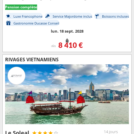
Pension complète
Luxe Francophone
Service Majordome inclus
Boissons incluses
Gastronomie Ducasse Conseil
lun. 18 sept. 2028
8 410 €
dès
RIVAGES VIETNAMIENS
14 jours
Le Soleal