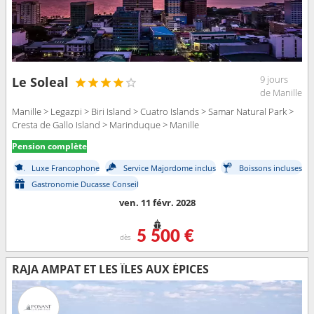
9 jours
Le Soleal
de Manille
Manille > Legazpi > Biri Island > Cuatro Islands > Samar Natural Park >
Cresta de Gallo Island > Marinduque > Manille
Pension complète
Luxe Francophone
Service Majordome inclus
Boissons incluses
Gastronomie Ducasse Conseil
ven. 11 févr. 2028
5 500 €
dès
RAJA AMPAT ET LES ÎLES AUX ÉPICES