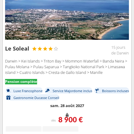
15 jours
Le Soleal
de Darwin
Darwin > Kei Islands > Triton Bay > Mommon Waterfall > Banda Neira >
Pulau Molana > Pulau Saparua > Tangkoko National Park > Limasawa
island > Cuatro Islands > Cresta de Gallo Island > Manille
Pension complète
Luxe Francophone
Service Majordome inclus
Boissons incluses
Gastronomie Ducasse Conseil
sam. 28 août 2027
8 900 €
dès