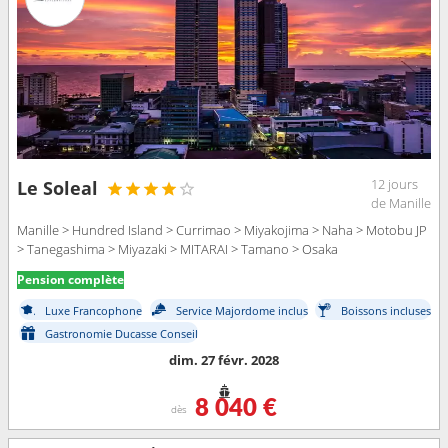
12 jours
Le Soleal
de Manille
Manille > Hundred Island > Currimao > Miyakojima > Naha > Motobu JP
> Tanegashima > Miyazaki > MITARAI > Tamano > Osaka
Pension complète
Luxe Francophone
Service Majordome inclus
Boissons incluses
Gastronomie Ducasse Conseil
dim. 27 févr. 2028
8 040 €
dès