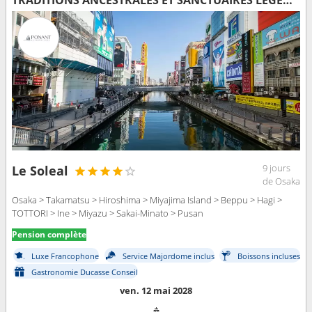
TRADITIONS ANCESTRALES ET SANCTUAIRES LÉGENDAIRES NIPPONS
9 jours
Le Soleal
de Osaka
Osaka > Takamatsu > Hiroshima > Miyajima Island > Beppu > Hagi >
TOTTORI > Ine > Miyazu > Sakai-Minato > Pusan
Pension complète
Luxe Francophone
Service Majordome inclus
Boissons incluses
Gastronomie Ducasse Conseil
ven. 12 mai 2028