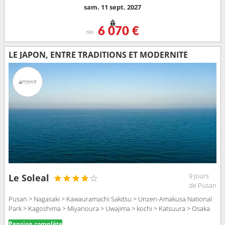
sam. 11 sept. 2027
6 070 €
dès
LE JAPON, ENTRE TRADITIONS ET MODERNITÉ
9 jours
Le Soleal
de Pusan
Pusan > Nagasaki > Kawauramachi Sakitsu > Unzen-Amakusa National
Park > Kagoshima > Miyanoura > Uwajima > kochi > Katsuura > Osaka
Pension complète