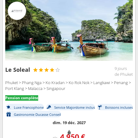
9 jours
Le Soleal
de Phuket
Phuket > Phang Nga > Ko Kradan > Ko Rok Nok > Langkawi > Penang >
Port Klang > Malacca > Singapour
Pension complète
Luxe Francophone
Service Majordome inclus
Boissons incluses
Gastronomie Ducasse Conseil
dim. 19 déc. 2027
4 950 €
dès