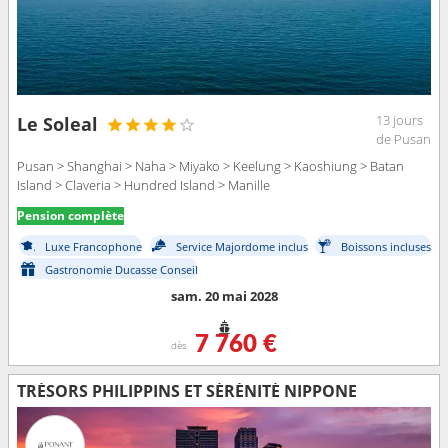
13 jours
Le Soleal
de Pusan
Pusan > Shanghai > Naha > Miyako > Keelung > Kaoshiung > Batan
Island > Claveria > Hundred Island > Manille
Pension complète
Luxe Francophone
Service Majordome inclus
Boissons incluses
Gastronomie Ducasse Conseil
sam. 20 mai 2028
7 760 €
dès
TRÉSORS PHILIPPINS ET SÉRÉNITÉ NIPPONE