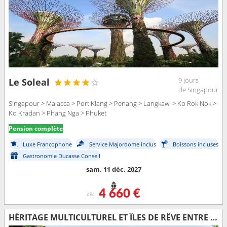
9 jours
Le Soleal
de Singapour
Singapour > Malacca > Port Klang > Penang > Langkawi > Ko Rok Nok >
Ko Kradan > Phang Nga > Phuket
Pension complète
Luxe Francophone
Service Majordome inclus
Boissons incluses
Gastronomie Ducasse Conseil
sam. 11 déc. 2027
4 660 €
dès
HÉRITAGE MULTICULTUREL ET ÎLES DE RÊVE ENTRE MALAISIE ET THAÏLANDE