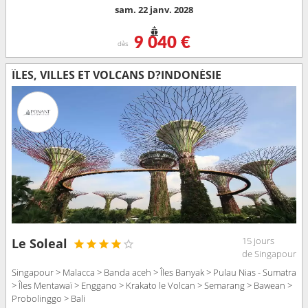
sam. 22 janv. 2028
9 040 €
dès
ÎLES, VILLES ET VOLCANS D?INDONÉSIE
15 jours
Le Soleal
de Singapour
Singapour > Malacca > Banda aceh > Îles Banyak > Pulau Nias - Sumatra
> Îles Mentawaï > Enggano > Krakato le Volcan > Semarang > Bawean >
Probolinggo > Bali