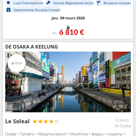
Luxe Francophone
Service Majordome inclus
Boissons incluses
Gastronomie Ducasse Conseil
jeu. 09 mars 2028
6 810 €
dès
DE OSAKA À KEELUNG
12 jours
Le Soleal
de Osaka
Osaka > Tamano > Miyajima Island > Hiroshima > Beppu > Uwajima >