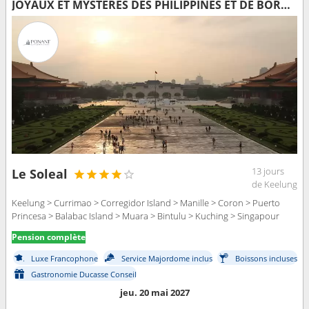
JOYAUX ET MYSTÈRES DES PHILIPPINES ET DE BORNÉO
13 jours
Le Soleal
de Keelung
Keelung > Currimao > Corregidor Island > Manille > Coron > Puerto
Princesa > Balabac Island > Muara > Bintulu > Kuching > Singapour
Pension complète
Luxe Francophone
Service Majordome inclus
Boissons incluses
Gastronomie Ducasse Conseil
jeu. 20 mai 2027