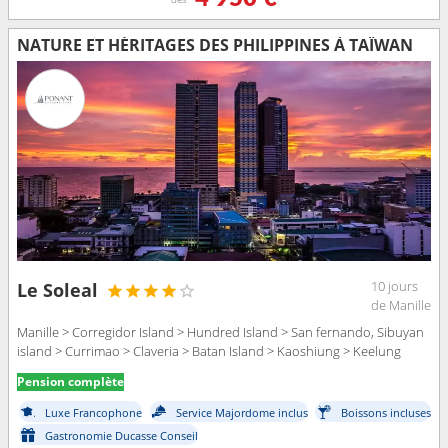
NATURE ET HÉRITAGES DES PHILIPPINES À TAÏWAN
10 jours
Le Soleal
de Manille
Manille > Corregidor Island > Hundred Island > San fernando, Sibuyan
island > Currimao > Claveria > Batan Island > Kaoshiung > Keelung
Pension complète
Luxe Francophone
Service Majordome inclus
Boissons incluses
Gastronomie Ducasse Conseil