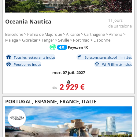
11 jours
Oceania Nautica
de Barcelone
Barcelone > Palma de Majorque > Alicante > Carthagene > Almeria >
Malaga > Gibraltar > Tanger > Seville > Portimao > Lisbonne
Payez en 4X
Tous les restaurants inclus
Boissons sans alcool illimitées
Pourboires inclus
Wi-Fi illimité inclus
mer. 07 juil. 2027
2 929 €
dès
PORTUGAL, ESPAGNE, FRANCE, ITALIE