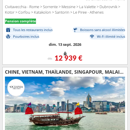
Civitavecchia - Rome > Sorrente > Messine > La Valette > Dubrovnik >
Kotor > Corfou > Katakolon > Santorin > Le Piree - Athenes
Pension complète
Tous les restaurants inclus
Boissons sans alcool illimitées
Pourboires inclus
Wi-Fi illimité inclus
dim. 13 sept. 2026
12 939 €
dès
CHINE, VIETNAM, THAÏLANDE, SINGAPOUR, MALAISIE, SRI LANKA, INDE, EMIRATS ARABES UNIS, OMAN, ARABIE SAOUDITE, JORDANIE, EGYPTE, CHYPRE, GRÈCE, TURQUIE