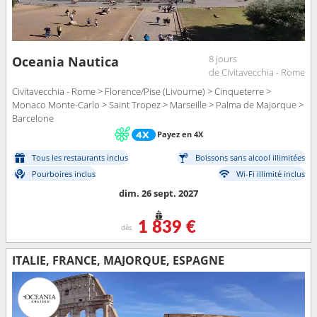
8 jours
Oceania Nautica
de Civitavecchia - Rome
Civitavecchia - Rome > Florence/Pise (Livourne) > Cinqueterre >
Monaco Monte-Carlo > Saint Tropez > Marseille > Palma de Majorque >
Barcelone
Payez en 4X
Tous les restaurants inclus
Boissons sans alcool illimitées
Pourboires inclus
Wi-Fi illimité inclus
dim. 26 sept. 2027
1 839 €
dès
ITALIE, FRANCE, MAJORQUE, ESPAGNE