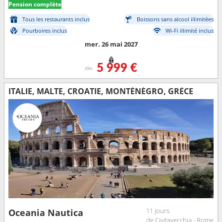
Pension complète
Tous les restaurants inclus
Boissons sans alcool illimitées
Pourboires inclus
Wi-Fi illimité inclus
mer. 26 mai 2027
5 999 €
dès
ITALIE, MALTE, CROATIE, MONTÉNÉGRO, GRÈCE
11 jours
Oceania Nautica
de Civitavecchia - Rome