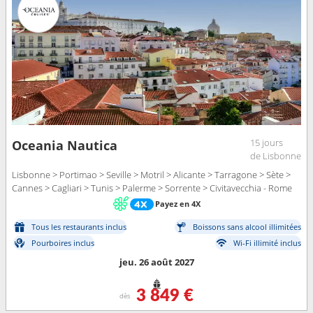
15 jours
Oceania Nautica
de Lisbonne
Lisbonne > Portimao > Seville > Motril > Alicante > Tarragone > Sète >
Cannes > Cagliari > Tunis > Palerme > Sorrente > Civitavecchia - Rome
Payez en 4X
Tous les restaurants inclus
Boissons sans alcool illimitées
Pourboires inclus
Wi-Fi illimité inclus
jeu. 26 août 2027
3 849 €
dès