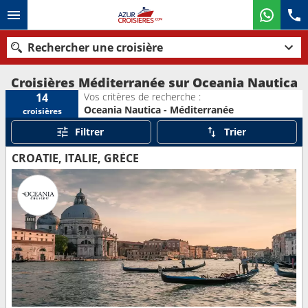
Rechercher une croisière
Croisières Méditerranée sur Oceania Nautica
Vos critères de recherche :
14
Oceania Nautica - Méditerranée
croisières
Nos destinations
Filtrer
Trier
Mois de départ
CROATIE, ITALIE, GRÈCE
Ports
Compagnies
Rechercher