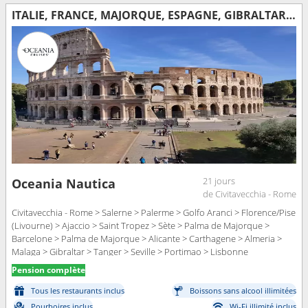
ITALIE, FRANCE, MAJORQUE, ESPAGNE, GIBRALTAR, MAROC, PORTUGAL
21 jours
Oceania Nautica
de Civitavecchia - Rome
Civitavecchia - Rome > Salerne > Palerme > Golfo Aranci > Florence/Pise
(Livourne) > Ajaccio > Saint Tropez > Sète > Palma de Majorque >
Barcelone > Palma de Majorque > Alicante > Carthagene > Almeria >
Malaga > Gibraltar > Tanger > Seville > Portimao > Lisbonne
Pension complète
Tous les restaurants inclus
Boissons sans alcool illimitées
Pourboires inclus
Wi-Fi illimité inclus