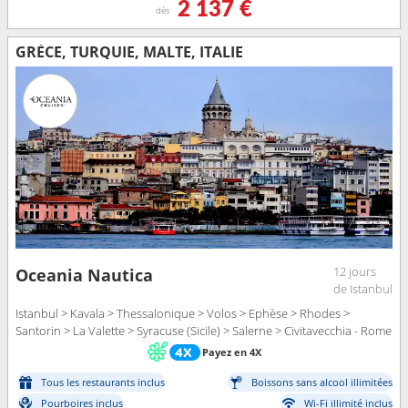
2 137 €
dès
GRÈCE, TURQUIE, MALTE, ITALIE
12 jours
Oceania Nautica
de Istanbul
Istanbul > Kavala > Thessalonique > Volos > Ephèse > Rhodes >
Santorin > La Valette > Syracuse (Sicile) > Salerne > Civitavecchia - Rome
Payez en 4X
Tous les restaurants inclus
Boissons sans alcool illimitées
Pourboires inclus
Wi-Fi illimité inclus