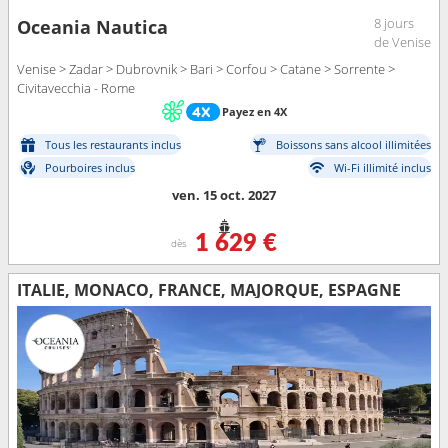
8 jours
Oceania Nautica
de Venise
Venise > Zadar > Dubrovnik > Bari > Corfou > Catane > Sorrente >
Civitavecchia - Rome
Payez en 4X
Tous les restaurants inclus
Boissons sans alcool illimitées
Pourboires inclus
Wi-Fi illimité inclus
ven. 15 oct. 2027
1 629 €
dès
ITALIE, MONACO, FRANCE, MAJORQUE, ESPAGNE