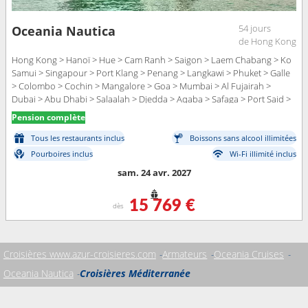
54 jours
Oceania Nautica
de Hong Kong
Hong Kong > Hanoï > Hue > Cam Ranh > Saigon > Laem Chabang > Ko
Samui > Singapour > Port Klang > Penang > Langkawi > Phuket > Galle
> Colombo > Cochin > Mangalore > Goa > Mumbai > Al Fujairah >
Dubai > Abu Dhabi > Salaalah > Djedda > Aqaba > Safaga > Port Said >
Limassol > Antalya > Rhodes > Ephèse > Istanbul
Pension complète
Tous les restaurants inclus
Boissons sans alcool illimitées
Pourboires inclus
Wi-Fi illimité inclus
sam. 24 avr. 2027
15 769 €
dès
Croisières www.azur-croisieres.com
Armateurs
Oceania Cruises
Oceania Nautica
Croisières Méditerranée