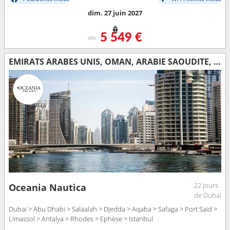
dim. 27 juin 2027
5 549 €
dès
EMIRATS ARABES UNIS, OMAN, ARABIE SAOUDITE, JORDANIE, EGYPTE, CHYPRE, GRÈCE, TURQUIE
22 jours
Oceania Nautica
de Dubai
Dubai > Abu Dhabi > Salaalah > Djedda > Aqaba > Safaga > Port Said >
Limassol > Antalya > Rhodes > Ephèse > Istanbul