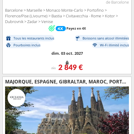
de Barcelone
Barcelone > Marseille > Monaco Monte-Carlo > Portofino >
Florence/Pise (Livourne) > Bastia > Civitavecchia - Rome > Kotor >
Dubrovnik > Zadar > Venise
Payez en 4X
Tous les restaurants inclus
Boissons sans alcool illimitées
Pourboires inclus
Wi-Fi illimité inclus
dim. 03 oct. 2027
2 849 €
dès
MAJORQUE, ESPAGNE, GIBRALTAR, MAROC, PORTUGAL