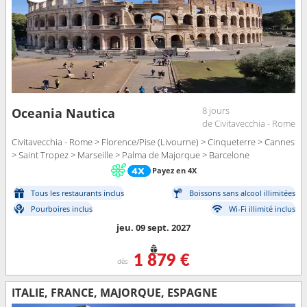
8 jours
Oceania Nautica
de Civitavecchia - Rome
Civitavecchia - Rome > Florence/Pise (Livourne) > Cinqueterre > Cannes
> Saint Tropez > Marseille > Palma de Majorque > Barcelone
Payez en 4X
Tous les restaurants inclus
Boissons sans alcool illimitées
Pourboires inclus
Wi-Fi illimité inclus
jeu. 09 sept. 2027
1 879 €
dès
ITALIE, FRANCE, MAJORQUE, ESPAGNE