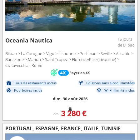
15 jours
Oceania Nautica
de Bilbao
Bilbao > La Corogne > Vigo > Lisbonne > Portimao > Seville > Alicante >
Barcelone > Mahon > Saint Tropez > Florence/Pise (Livourne) >
Civitavecchia - Rome
Payez en 4X
Tous les restaurants inclus
Boissons sans alcool illimitées
Pourboires inclus
Wi-Fi illimité inclus
dim. 30 août 2026
3 280 €
dès
PORTUGAL, ESPAGNE, FRANCE, ITALIE, TUNISIE