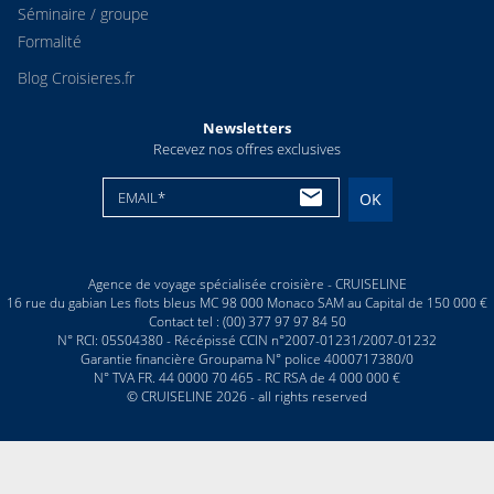
Séminaire / groupe
Formalité
Blog Croisieres.fr
Newsletters
Recevez nos offres exclusives
EMAIL*
OK
Agence de voyage spécialisée croisière - CRUISELINE
16 rue du gabian Les flots bleus MC 98 000 Monaco SAM au Capital de 150 000 €
Contact tel : (00) 377 97 97 84 50
N° RCI: 05S04380 - Récépissé CCIN n°2007-01231/2007-01232
Garantie financière Groupama N° police 4000717380/0
N° TVA FR. 44 0000 70 465 - RC RSA de 4 000 000 €
© CRUISELINE 2026 - all rights reserved