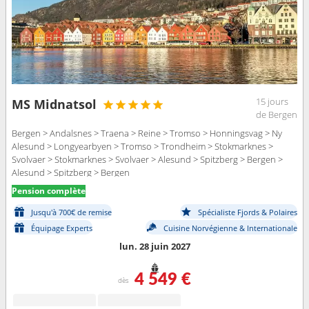
15 jours
MS Midnatsol
de Bergen
Bergen > Andalsnes > Traena > Reine > Tromso > Honningsvag > Ny
Alesund > Longyearbyen > Tromso > Trondheim > Stokmarknes >
Svolvaer > Stokmarknes > Svolvaer > Alesund > Spitzberg > Bergen >
Alesund > Spitzberg > Bergen
Pension complète
Jusqu'à 700€ de remise
Spécialiste Fjords & Polaires
Équipage Experts
Cuisine Norvégienne & Internationale
lun. 28 juin 2027
4 549 €
dès