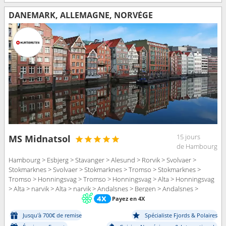
DANEMARK, ALLEMAGNE, NORVÈGE
15 jours
MS Midnatsol
de Hambourg
Hambourg > Esbjerg > Stavanger > Alesund > Rorvik > Svolvaer >
Stokmarknes > Svolvaer > Stokmarknes > Tromso > Stokmarknes >
Tromso > Honningsvag > Tromso > Honningsvag > Alta > Honningsvag
> Alta > narvik > Alta > narvik > Andalsnes > Bergen > Andalsnes >
Bergen > Hambourg
Payez en 4X
Jusqu'à 700€ de remise
Spécialiste Fjords & Polaires