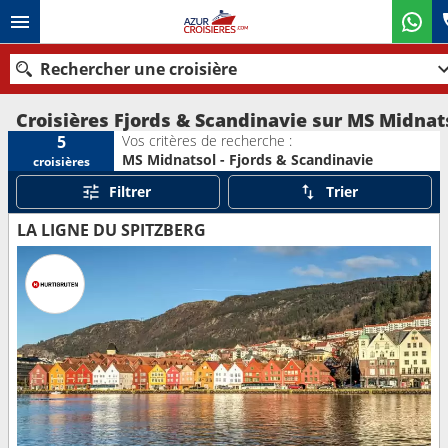
Rechercher une croisière
Croisières Fjords & Scandinavie sur MS Midnat
Vos critères de recherche :
5
MS Midnatsol - Fjords & Scandinavie
croisières
Nos destinations
Filtrer
Trier
Mois de départ
LA LIGNE DU SPITZBERG
Ports
Compagnies
Rechercher