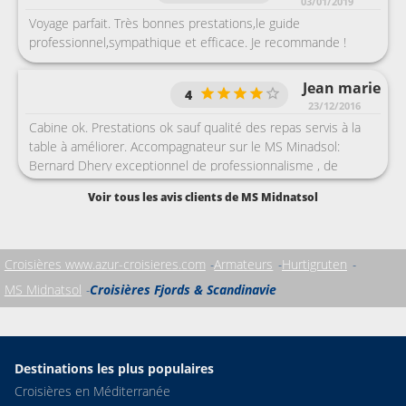
03/01/2019
Voyage parfait. Très bonnes prestations,le guide
professionnel,sympathique et efficace. Je recommande !
Jean marie
4
23/12/2016
Cabine ok. Prestations ok sauf qualité des repas servis à la
table à améliorer. Accompagnateur sur le MS Minadsol:
Bernard Dhery exceptionnel de professionnalisme , de
sensibilité, gentillesse etc.,
Voir tous les avis clients de MS Midnatsol
Croisières www.azur-croisieres.com
Armateurs
Hurtigruten
MS Midnatsol
Croisières Fjords & Scandinavie
Destinations les plus populaires
Croisières en Méditerranée