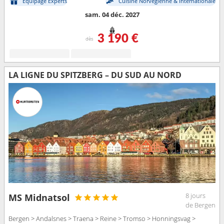
Équipage Experts
Cuisine Norvégienne & Internationale
sam. 04 déc. 2027
3 190 €
dès
LA LIGNE DU SPITZBERG – DU SUD AU NORD
8 jours
MS Midnatsol
de Bergen
Bergen > Andalsnes > Traena > Reine > Tromso > Honningsvag >