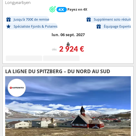
Longyearbyen
Payez en 4X
Jusqu'à 700€ de remise
Supplément solo réduit
Spécialiste Fjords & Polaires
Équipage Experts
lun. 06 sept. 2027
2 924 €
dès
LA LIGNE DU SPITZBERG – DU NORD AU SUD