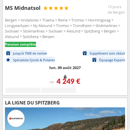
15 jours
MS Midnatsol
de Bergen
Bergen > Andalsnes > Traena > Reine > Tromso > Honningsvag >
Longyearbyen > Ny Alesund > Tromso > Trondheim > Stokmarknes >
Svolvaer > Stokmarknes > Svolvaer > Alesund > Spitzberg > Bergen >
Alesund > Spitzberg > Bergen
Pension complète
Jusqu'à 700€ de remise
Supplément solo réduit
Spécialiste Fjords & Polaires
Équipage Experts
lun. 09 août 2027
4 249 €
dès
LA LIGNE DU SPITZBERG