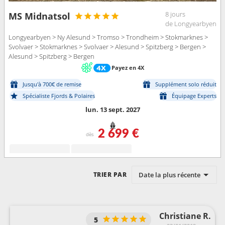
8 jours
MS Midnatsol
de Longyearbyen
Longyearbyen > Ny Alesund > Tromso > Trondheim > Stokmarknes >
Svolvaer > Stokmarknes > Svolvaer > Alesund > Spitzberg > Bergen >
Alesund > Spitzberg > Bergen
Payez en 4X
Jusqu'à 700€ de remise
Supplément solo réduit
Spécialiste Fjords & Polaires
Équipage Experts
lun. 13 sept. 2027
2 699 €
dès
Date la plus récente
TRIER PAR
Christiane R.
5