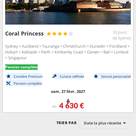
33 jours
Coral Princess
de Sydney
Sydney > Auckland > Tauranga > Christchurch > Dunedin > Fiordland >
Hobart > Adelaide > Perth > Kimberley Coast > Darwin > Bali > Lombok
> Singapour
Pension complète
Croisière Premium
Cuisine raffinée
Service personalisé
Pension complète
sam. 27 févr. 2027
4 630 €
dès
Date la plus récente
TRIER PAR