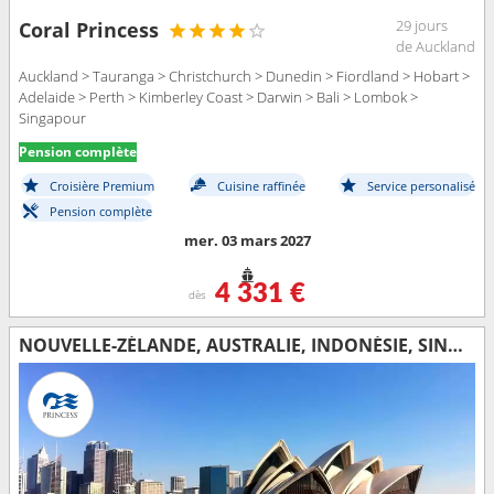
29 jours
Coral Princess
de Auckland
Auckland > Tauranga > Christchurch > Dunedin > Fiordland > Hobart >
Adelaide > Perth > Kimberley Coast > Darwin > Bali > Lombok >
Singapour
Pension complète
Croisière Premium
Cuisine raffinée
Service personalisé
Pension complète
mer. 03 mars 2027
4 331 €
dès
NOUVELLE-ZÉLANDE, AUSTRALIE, INDONÉSIE, SINGAPOUR