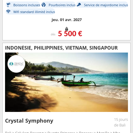
Boissons incluses
Pourboires inclus
Service de majordome inclus
Wifi standard illimité inclus
jeu. 01 avr. 2027
5 500 €
dès
INDONÉSIE, PHILIPPINES, VIETNAM, SINGAPOUR
15 jours
Crystal Symphony
de Bali