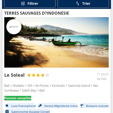
Filtrer
Trier
TERRES SAUVAGES D?INDONÉSIE
11 jours
Le Soleal
de Bali
Bali > Waikelo > Dili > Ile Flores > Komodo > Satonda Island > Iles
Sumbawa > Saleh Bay > Bali
Pension complète
Luxe Francophone
Service Majordome inclus
Boissons incluses
Gastronomie Ducasse Conseil