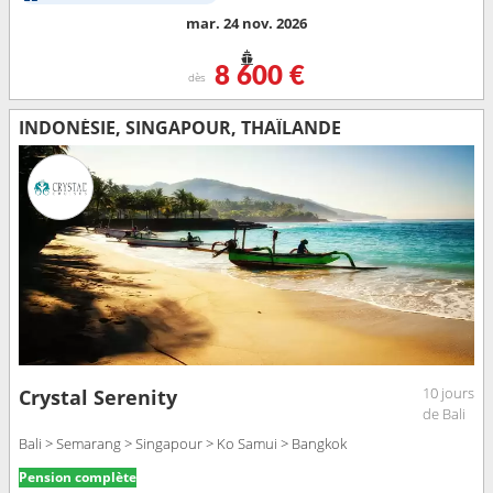
mar. 24 nov. 2026
8 600 €
dès
INDONÉSIE, SINGAPOUR, THAÏLANDE
10 jours
Crystal Serenity
de Bali
Bali > Semarang > Singapour > Ko Samui > Bangkok
Pension complète