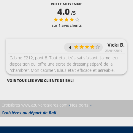
NOTE MOYENNE
4.0
/5
sur 1 avis clients
Vicki B.
4
23/01/2019
Cabine E212, pont 8. Tout était très satisfaisant. J'aime leur
disposition qui offre une sorte de dressing séparé de la
"chambre". Mon cabinier, Julius était efficace et agréable.
Restauration, en dessous de ma croisière précédente sur le
VOIR TOUS LES AVIS CLIENTS DE BALI
Regal.
Croisières www.azur-croisieres.com
Nos ports
Croisières au départ de Bali