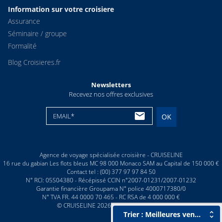
Information sur votre croisiere
Assurance
Séminaire / groupe
Formalité
Blog Croisieres.fr
Newsletters
Recevez nos offres exclusives
EMAIL*
OK
Agence de voyage spécialisée croisière - CRUISELINE
16 rue du gabian Les flots bleus MC 98 000 Monaco SAM au Capital de 150 000 €
Contact tel : (00) 377 97 97 84 50
N° RCI: 05S04380 - Récépissé CCIN n°2007-01231/2007-01232
Garantie financière Groupama N° police 4000717380/0
N° TVA FR. 44 0000 70 465 - RC RSA de 4 000 000 €
© CRUISELINE 2026 - all rights reserved
Trier : Meilleures ventes