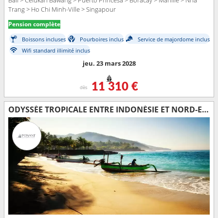
Bali > Celukan Bawang > Puerto Princesa > Boracay > Manille > Nha
Trang > Ho Chi Minh-Ville > Singapour
Pension complète
Boissons incluses
Pourboires inclus
Service de majordome inclus
Wifi standard illimité inclus
jeu. 23 mars 2028
11 310 €
dès
ODYSSÉE TROPICALE ENTRE INDONÉSIE ET NORD-EST AUSTRALIEN