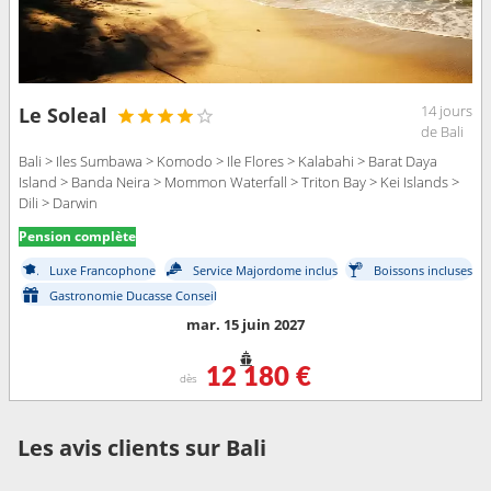
14 jours
Le Soleal
de Bali
Bali > Iles Sumbawa > Komodo > Ile Flores > Kalabahi > Barat Daya
Island > Banda Neira > Mommon Waterfall > Triton Bay > Kei Islands >
Dili > Darwin
Pension complète
Luxe Francophone
Service Majordome inclus
Boissons incluses
Gastronomie Ducasse Conseil
mar. 15 juin 2027
12 180 €
dès
Les avis clients sur Bali