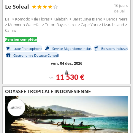
16 jours
Le Soleal
de Bali
Bali > Komodo > Ile Flores > Kalabahi > Barat Daya Island > Banda Neira
> Mommon Waterfall > Triton Bay > asmat > Cape York > Lizard island >
Cairns
Pension complète
Luxe Francophone
Service Majordome inclus
Boissons incluses
Gastronomie Ducasse Conseil
ven. 04 déc. 2026
11 530 €
dès
ODYSSÉE TROPICALE INDONÉSIENNE