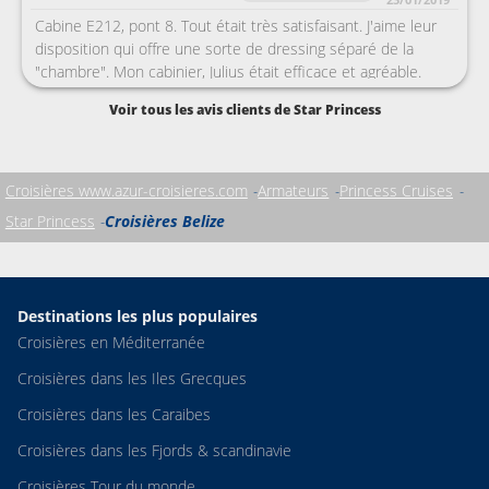
Cabine E212, pont 8. Tout était très satisfaisant. J'aime leur
disposition qui offre une sorte de dressing séparé de la
"chambre". Mon cabinier, Julius était efficace et agréable.
Restauration, en dessous de ma croisière précédente sur le
Voir tous les avis clients de Star Princess
Regal.
Croisières www.azur-croisieres.com
Armateurs
Princess Cruises
Star Princess
Croisières Belize
Destinations les plus populaires
Croisières en Méditerranée
Croisières dans les Iles Grecques
Croisières dans les Caraibes
Croisières dans les Fjords & scandinavie
Croisières Tour du monde