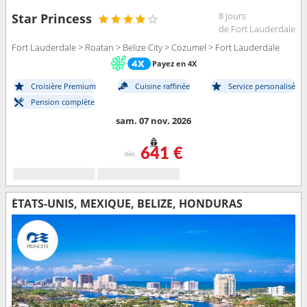
8 jours
Star Princess
de Fort Lauderdale
Fort Lauderdale > Roatan > Belize City > Cozumel > Fort Lauderdale
Payez en 4X
Croisière Premium
Cuisine raffinée
Service personalisé
Pension complète
sam. 07 nov. 2026
641 €
dès
ÉTATS-UNIS, MEXIQUE, BELIZE, HONDURAS