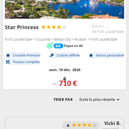
8 jours
Star Princess
de Fort Lauderdale
Fort Lauderdale > Cozumel > Belize City > Roatan > Fort Lauderdale
Payez en 4X
Croisière Premium
Cuisine raffinée
Service personalisé
Pension complète
sam. 19 déc. 2026
710 €
dès
Date la plus récente
TRIER PAR
Vicki B.
4
23/01/2019