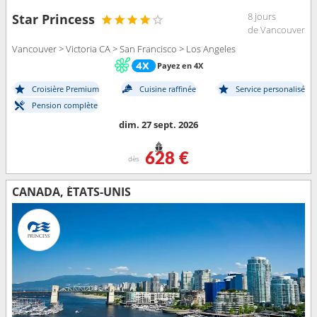
8 jours
Star Princess
de Vancouver
Vancouver > Victoria CA > San Francisco > Los Angeles
Payez en 4X
Croisière Premium
Cuisine raffinée
Service personalisé
Pension complète
dim. 27 sept. 2026
628 €
dès
CANADA, ÉTATS-UNIS