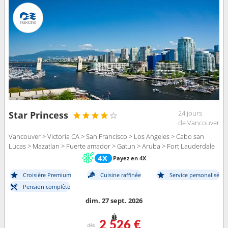
24 jours
Star Princess
de Vancouver
Vancouver > Victoria CA > San Francisco > Los Angeles > Cabo san
Lucas > Mazatlan > Fuerte amador > Gatun > Aruba > Fort Lauderdale
Payez en 4X
Croisière Premium
Cuisine raffinée
Service personalisé
Pension complète
dim. 27 sept. 2026
2 526 €
dès