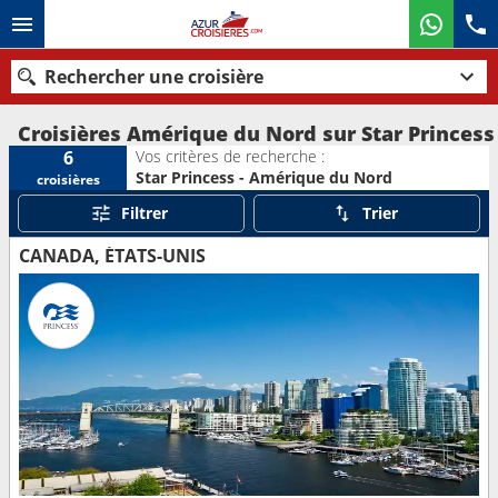
Rechercher une croisière
Croisières Amérique du Nord sur Star Princess
Vos critères de recherche :
6
Star Princess - Amérique du Nord
croisières
Nos destinations
Filtrer
Trier
Mois de départ
CANADA, ÉTATS-UNIS
Ports
Compagnies
Rechercher