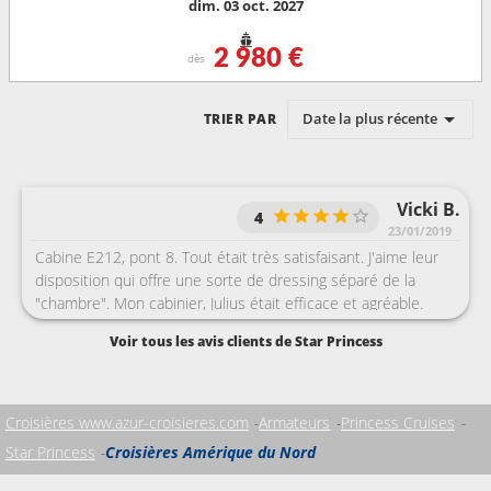
dim. 03 oct. 2027
2 980 €
dès
Date la plus récente
TRIER PAR
Vicki B.
4
23/01/2019
Cabine E212, pont 8. Tout était très satisfaisant. J'aime leur
disposition qui offre une sorte de dressing séparé de la
"chambre". Mon cabinier, Julius était efficace et agréable.
Restauration, en dessous de ma croisière précédente sur le
Voir tous les avis clients de Star Princess
Regal.
Croisières www.azur-croisieres.com
Armateurs
Princess Cruises
Star Princess
Croisières Amérique du Nord