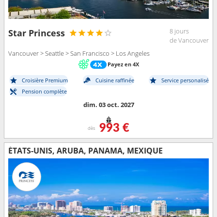
8 jours
Star Princess
de Vancouver
Vancouver > Seattle > San Francisco > Los Angeles
Payez en 4X
Croisière Premium
Cuisine raffinée
Service personalisé
Pension complète
dim. 03 oct. 2027
993 €
dès
ÉTATS-UNIS, ARUBA, PANAMA, MEXIQUE