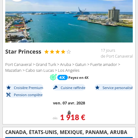
17 jours
Star Princess
de Port Canaveral
Port Canaveral > Grand Turk > Aruba > Gatun > Fuerte amador >
Mazatlan > Cabo san Lucas > Los Angeles
Payez en 4X
Croisière Premium
Cuisine raffinée
Service personalisé
Pension complète
ven. 07 avr. 2028
1 918 €
dès
CANADA, ÉTATS-UNIS, MEXIQUE, PANAMA, ARUBA