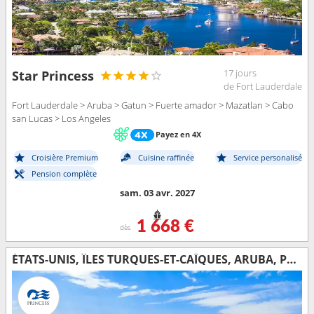
17 jours
Star Princess
de Fort Lauderdale
Fort Lauderdale > Aruba > Gatun > Fuerte amador > Mazatlan > Cabo
san Lucas > Los Angeles
Payez en 4X
Croisière Premium
Cuisine raffinée
Service personalisé
Pension complète
sam. 03 avr. 2027
1 668 €
dès
ÉTATS-UNIS, ÎLES TURQUES-ET-CAÏQUES, ARUBA, PANAMA, MEXIQUE