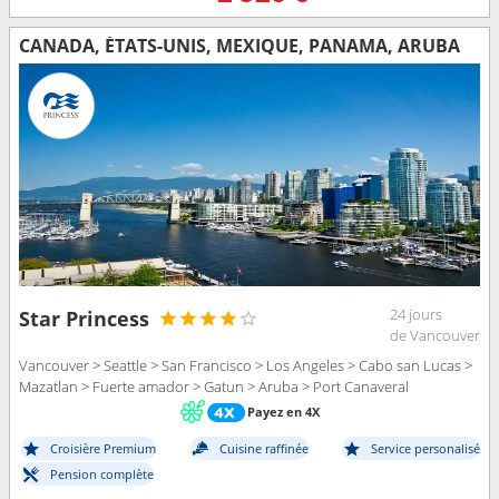
CANADA, ÉTATS-UNIS, MEXIQUE, PANAMA, ARUBA
24 jours
Star Princess
de Vancouver
Vancouver > Seattle > San Francisco > Los Angeles > Cabo san Lucas >
Mazatlan > Fuerte amador > Gatun > Aruba > Port Canaveral
Payez en 4X
Croisière Premium
Cuisine raffinée
Service personalisé
Pension complète