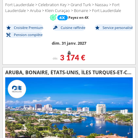
Fort Lauderdale > Celebration Key > Grand Turk > Nassau > Fort
Lauderdale > Aruba > Klein Curaçao > Bonaire > Fort Lauderdale
Payez en 4X
Croisière Premium
Cuisine raffinée
Service personalisé
Pension complète
dim. 31 janv. 2027
3 174 €
dès
ARUBA, BONAIRE, ÉTATS-UNIS, ÎLES TURQUES-ET-CAÏQUES, BAHAMAS