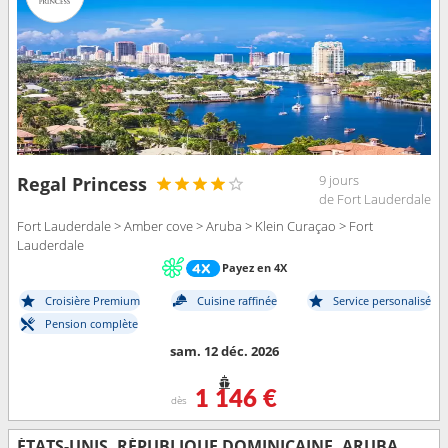
9 jours
Regal Princess
de Fort Lauderdale
Fort Lauderdale > Amber cove > Aruba > Klein Curaçao > Fort
Lauderdale
Payez en 4X
Croisière Premium
Cuisine raffinée
Service personalisé
Pension complète
sam. 12 déc. 2026
1 146 €
dès
ÉTATS-UNIS, RÉPUBLIQUE DOMINICAINE, ARUBA