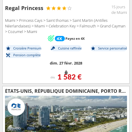
15 jours
Regal Princess
de Miami
Miami > Princess Cays > Saint thomas > Saint Martin (Antilles
Néerlandaises) > Miami > Celebration Key > Falmouth > Grand Cayman
> Cozumel > Miami
Payez en 4X
Croisière Premium
Cuisine raffinée
Service personalisé
Pension complète
dim. 27 févr. 2028
1 582 €
dès
ÉTATS-UNIS, RÉPUBLIQUE DOMINICAINE, PORTO RICO, SAINT-MARTIN, TORTOLA, BAHAMAS, SAINT-THOMAS