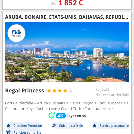
1 852 €
dès
ARUBA, BONAIRE, ÉTATS-UNIS, BAHAMAS, RÉPUBLIQUE DOMINICAINE, ÎLES TURQUES-ET-CAÏQUES
15 jours
Regal Princess
de Fort Lauderdale
Fort Lauderdale > Aruba > Bonaire > Klein Curaçao > Fort Lauderdale >
Celebration Key > Amber cove > Grand Turk > Fort Lauderdale
Payez en 4X
Croisière Premium
Cuisine raffinée
Service personalisé
Pension complète