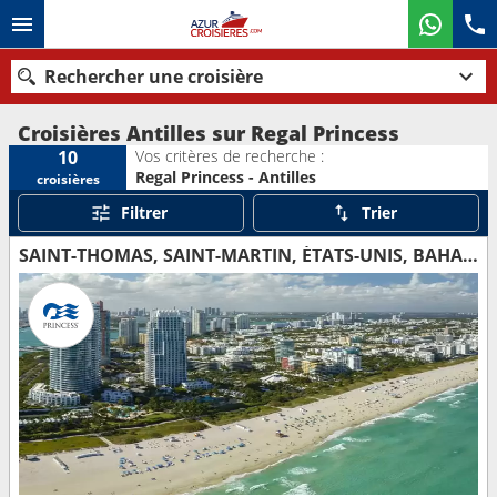
Rechercher une croisière
Croisières Antilles sur Regal Princess
Vos critères de recherche :
10
Regal Princess - Antilles
croisières
Nos destinations
Filtrer
Trier
Mois de départ
SAINT-THOMAS, SAINT-MARTIN, ÉTATS-UNIS, BAHAMAS, ROYAUME-UNI, CAÏMANS (ÎLES), MEXIQUE
Ports
Compagnies
Rechercher