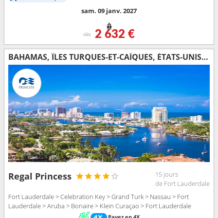
sam. 09 janv. 2027
2 632 €
dès
BAHAMAS, ÎLES TURQUES-ET-CAÏQUES, ÉTATS-UNIS, ARUBA, BONAIRE
15 jours
Regal Princess
de Fort Lauderdale
Fort Lauderdale > Celebration Key > Grand Turk > Nassau > Fort
Lauderdale > Aruba > Bonaire > Klein Curaçao > Fort Lauderdale
Payez en 4X