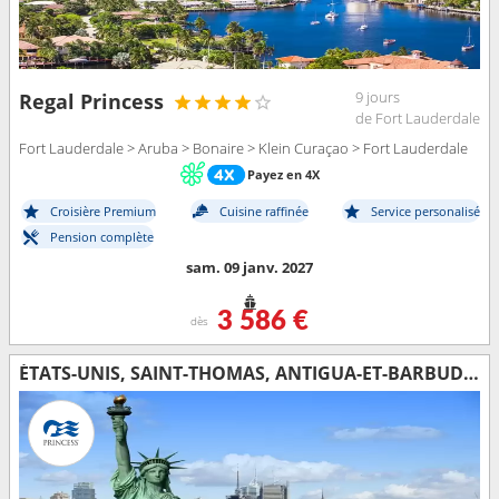
9 jours
Regal Princess
de Fort Lauderdale
Fort Lauderdale > Aruba > Bonaire > Klein Curaçao > Fort Lauderdale
Payez en 4X
Croisière Premium
Cuisine raffinée
Service personalisé
Pension complète
sam. 09 janv. 2027
3 586 €
dès
ÉTATS-UNIS, SAINT-THOMAS, ANTIGUA-ET-BARBUDA, SAINTE-LUCIE, BARBADE, ARUBA, ÎLES TURQUES-ET-CAÏQUES