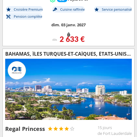
Croisière Premium
Cuisine raffinée
Service personalisé
Pension complète
dim. 03 janv. 2027
2 633 €
dès
BAHAMAS, ÎLES TURQUES-ET-CAÏQUES, ÉTATS-UNIS, ARUBA, BONAIRE
15 jours
Regal Princess
de Fort Lauderdale