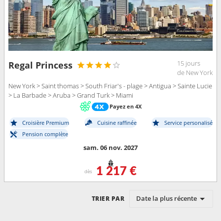
15 jours
Regal Princess
de New York
New York > Saint thomas > South Friar's - plage > Antigua > Sainte Lucie
> La Barbade > Aruba > Grand Turk > Miami
Payez en 4X
Croisière Premium
Cuisine raffinée
Service personalisé
Pension complète
sam. 06 nov. 2027
1 217 €
dès
Date la plus récente
TRIER PAR