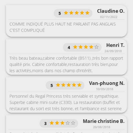
Claudine O.
5
02/11/2022
COMME INDIQUÉ PLUS HAUT NE PARLANT PAS ANGLAIS
C'EST COMPLIQUÉ
Henri T.
4
24/09/2018
Très beau bateau,cabine confortable (B511) ,très bon rapport
qualité prix. Cabine confortable,restauration très bien,pour
les activités,moins dans nos champ d’intérêt.
Van-phuong N.
5
10/09/2018
Personnel du Regal Princess très serviable et sympathique.
Superbe cabine mini-suite (C330). La restauration (buffet et
restaurant du soir) est très bonne, et l'ambiance est sereine
même pour les journées de navigation en mer (pas de
Marie christine B.
bousculade). Nous avons bien aimé l'accueil de l'agent de
3
cabine (Orville) ainsi que l'agent d'accueil Suzanna au
20/08/2018