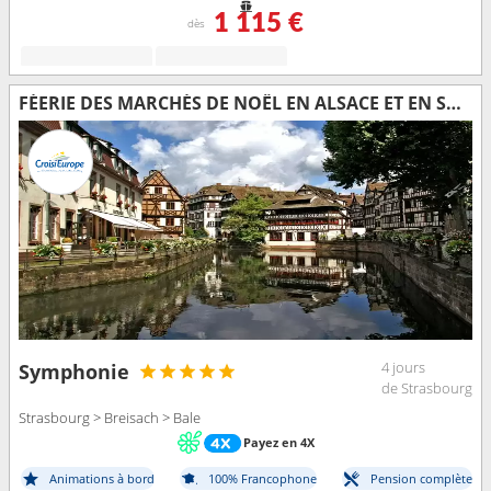
1 115 €
dès
FÉERIE DES MARCHÉS DE NOËL EN ALSACE ET EN SUISSE AU FIL DU RHIN
4 jours
Symphonie
de Strasbourg
Strasbourg > Breisach > Bale
Payez en 4X
Animations à bord
100% Francophone
Pension complète