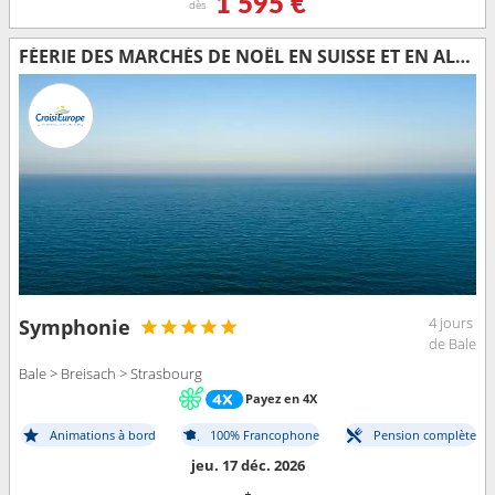
1 595 €
dès
FÉERIE DES MARCHÉS DE NOËL EN SUISSE ET EN ALSACE AU FIL DU RHIN
4 jours
Symphonie
de Bale
Bale > Breisach > Strasbourg
Payez en 4X
Animations à bord
100% Francophone
Pension complète
jeu. 17 déc. 2026