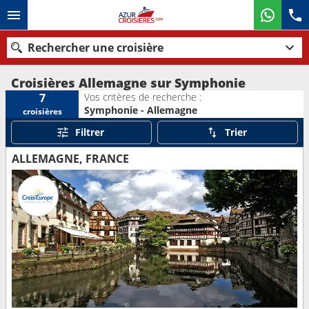
Rechercher une croisière
Croisières Allemagne sur Symphonie
Vos critères de recherche :
7
Symphonie - Allemagne
croisières
Nos destinations
Filtrer
Trier
Mois de départ
ALLEMAGNE, FRANCE
Ports
Compagnies
Rechercher