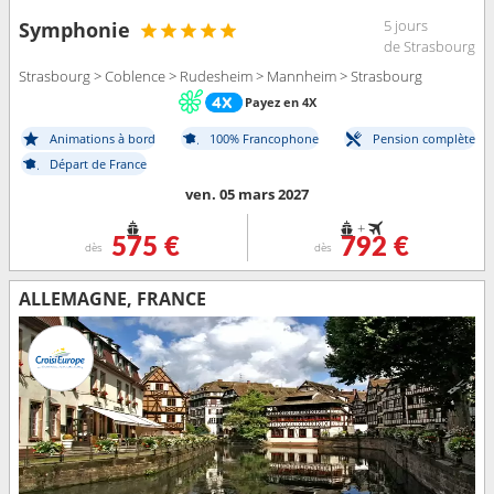
5 jours
Symphonie
de Strasbourg
Strasbourg > Coblence > Rudesheim > Mannheim > Strasbourg
Payez en 4X
Animations à bord
100% Francophone
Pension complète
Départ de France
ven. 05 mars 2027
+
575 €
792 €
dès
dès
ALLEMAGNE, FRANCE