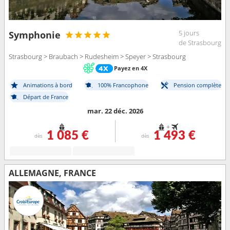
5 jours
Symphonie
de Strasbourg
Strasbourg > Braubach > Rudesheim > Speyer > Strasbourg
Payez en 4X
Animations à bord
100% Francophone
Pension complète
Départ de France
mar. 22 déc. 2026
+
1 085 €
1 493 €
dès
dès
ALLEMAGNE, FRANCE