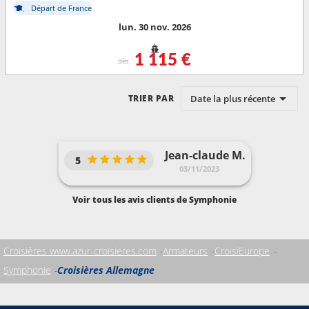
Départ de France
lun. 30 nov. 2026
1 115 €
dès
Date la plus récente
TRIER PAR
Jean-claude M.
5
03/11/2023
Voir tous les avis clients de Symphonie
Croisières www.azur-croisieres.com
Armateurs
CroisiEurope
Symphonie
Croisières Allemagne