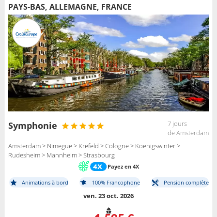
PAYS-BAS, ALLEMAGNE, FRANCE
7 jours
Symphonie
de Amsterdam
Amsterdam > Nimegue > Krefeld > Cologne > Koenigswinter >
Rudesheim > Mannheim > Strasbourg
Payez en 4X
Animations à bord
100% Francophone
Pension complète
ven. 23 oct. 2026