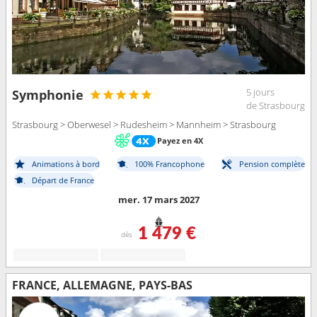
5 jours
Symphonie
de Strasbourg
Strasbourg > Oberwesel > Rudesheim > Mannheim > Strasbourg
Payez en 4X
Animations à bord
100% Francophone
Pension complète
Départ de France
mer. 17 mars 2027
1 479 €
dès
FRANCE, ALLEMAGNE, PAYS-BAS