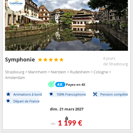
6 jours
Symphonie
de Strasbourg
Strasbourg > Mannheim > Nierstein > Rudesheim > Cologne >
Amsterdam
Payez en 4X
Animations à bord
100% Francophone
Pension complète
Départ de France
dim. 21 mars 2027
1 199 €
dès