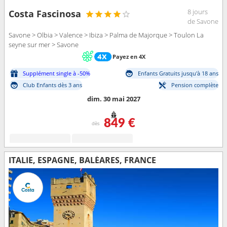
8 jours
Costa Fascinosa
de Savone
Savone > Olbia > Valence > Ibiza > Palma de Majorque > Toulon La
seyne sur mer > Savone
Payez en 4X
Supplément single à -50%
Enfants Gratuits jusqu'à 18 ans
Club Enfants dès 3 ans
Pension complète
dim. 30 mai 2027
849 €
dès
ITALIE, ESPAGNE, BALÉARES, FRANCE