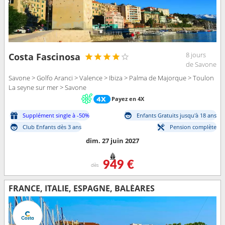
8 jours
Costa Fascinosa
de Savone
Savone > Golfo Aranci > Valence > Ibiza > Palma de Majorque > Toulon
La seyne sur mer > Savone
Payez en 4X
Supplément single à -50%
Enfants Gratuits jusqu'à 18 ans
Club Enfants dès 3 ans
Pension complète
dim. 27 juin 2027
949 €
dès
FRANCE, ITALIE, ESPAGNE, BALÉARES