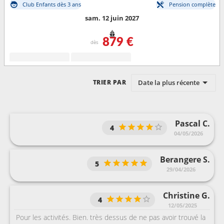
Club Enfants dès 3 ans
Pension complète
sam. 12 juin 2027
879 €
dès
Date la plus récente
TRIER PAR
Pascal C.
4
04/05/2026
Berangere S.
5
29/04/2026
Christine G.
4
12/05/2025
Pour les activités. Bien. très dessus de ne pas avoir trouvé la