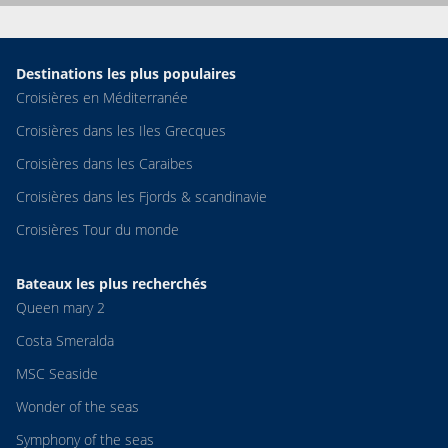
Destinations les plus populaires
Croisières en Méditerranée
Croisières dans les Iles Grecques
Croisières dans les Caraibes
Croisières dans les Fjords & scandinavie
Croisières Tour du monde
Bateaux les plus recherchés
Queen mary 2
Costa Smeralda
MSC Seaside
Wonder of the seas
Symphony of the seas