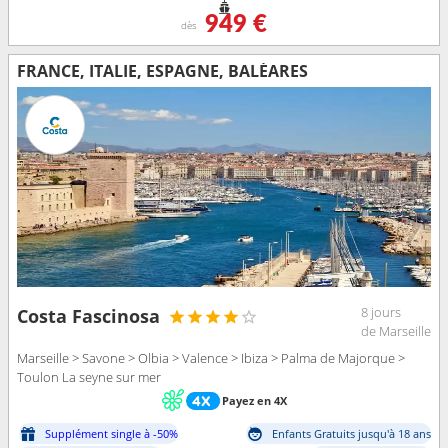
949 €
dès
FRANCE, ITALIE, ESPAGNE, BALÉARES
8 jours
Costa Fascinosa
de Marseille
Marseille > Savone > Olbia > Valence > Ibiza > Palma de Majorque >
Toulon La seyne sur mer
Payez en 4X
Supplément single à -50%
Enfants Gratuits jusqu'à 18 ans