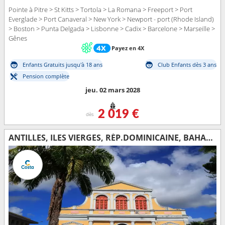
Pointe à Pitre > St Kitts > Tortola > La Romana > Freeport > Port
Everglade > Port Canaveral > New York > Newport - port (Rhode Island)
> Boston > Punta Delgada > Lisbonne > Cadix > Barcelone > Marseille >
Gênes
Payez en 4X
Enfants Gratuits jusqu'à 18 ans
Club Enfants dès 3 ans
Pension complète
jeu. 02 mars 2028
2 019 €
dès
ANTILLES, ILES VIERGES, RÉP.DOMINICAINE, BAHAMAS, FLORIDE (USA), ÉTATS-UNIS, AÇORES, PORTUGAL, ESPAGNE, FRANCE, ITALIE