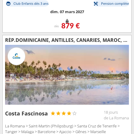
Club Enfants dès 3 ans
Pension complète
dim. 07 mars 2027
879 €
dès
RÉP.DOMINICAINE, ANTILLES, CANARIES, MAROC, ESPAGNE, CORSE (FRANCE), ITALIE, FRANCE
18 jours
Costa Fascinosa
de La Romana
La Romana > Saint-Martin (Philipsburg) > Santa Cruz de Tenerife >
Tanger > Malaga > Barcelone > Ajaccio > Gênes > Marseille