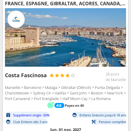
FRANCE, ESPAGNE, GIBRALTAR, AÇORES, CANADA, ÉTATS-UNIS, FLORIDE (USA), RÉP.DOMINICAINE
28 jours
Costa Fascinosa
de Marseille
Marseille > Barcelone > Malaga > Gibraltar (Détroit) > Punta Delgada >
Charlottetown > Sydney CA > Halifax > Saint John > Boston > New York >
Port Canaveral > Port Everglade > Half Moon Cay > La Romana
Payez en 4X
Supplément single -50%
Enfants Gratuits jusqu'à 18 ans
Club Enfants dès 3 ans
Pension complète
lun. 01 nov. 2027