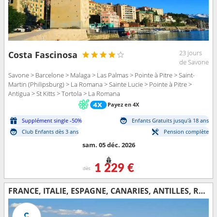
23 jours
Costa Fascinosa
de Savone
Savone > Barcelone > Malaga > Las Palmas > Pointe à Pitre > Saint-
Martin (Philipsburg) > La Romana > Sainte Lucie > Pointe à Pitre >
Antigua > St Kitts > Tortola > La Romana
Payez en 4X
Supplément single -50%
Enfants Gratuits jusqu'à 18 ans
Club Enfants dès 3 ans
Pension complète
sam. 05 déc. 2026
1 229 €
dès
FRANCE, ITALIE, ESPAGNE, CANARIES, ANTILLES, RÉP.DOMINICAINE, ILES VIERGES