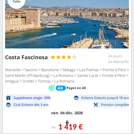
24 jours
Costa Fascinosa
de Marseille
Marseille > Savone > Barcelone > Malaga > Las Palmas > Pointe à Pitre >
Saint-Martin (Philipsburg) > La Romana > Sainte Lucie > Pointe à Pitre >
Antigua > St Kitts > Tortola > La Romana
Payez en 4X
Supplément single -50%
Enfants Gratuits jusqu'à 18 ans
Club Enfants dès 3 ans
Pension complète
ven. 04 déc. 2026
1 419 €
dès