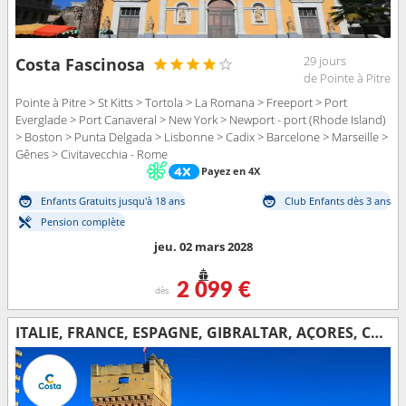
29 jours
Costa Fascinosa
de Pointe à Pitre
Pointe à Pitre > St Kitts > Tortola > La Romana > Freeport > Port
Everglade > Port Canaveral > New York > Newport - port (Rhode Island)
> Boston > Punta Delgada > Lisbonne > Cadix > Barcelone > Marseille >
Gênes > Civitavecchia - Rome
Payez en 4X
Enfants Gratuits jusqu'à 18 ans
Club Enfants dès 3 ans
Pension complète
jeu. 02 mars 2028
2 099 €
dès
ITALIE, FRANCE, ESPAGNE, GIBRALTAR, AÇORES, CANADA, ÉTATS-UNIS, FLORIDE (USA), RÉP.DOMINICAINE