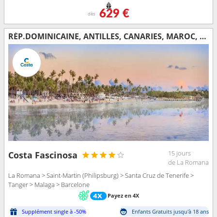
629 €
dès
RÉP.DOMINICAINE, ANTILLES, CANARIES, MAROC, ESPAGNE
15 jours
Costa Fascinosa
de La Romana
La Romana > Saint-Martin (Philipsburg) > Santa Cruz de Tenerife >
Tanger > Malaga > Barcelone
Payez en 4X
Supplément single à -50%
Enfants Gratuits jusqu'à 18 ans