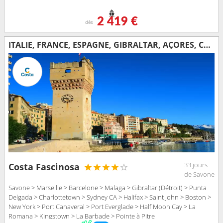
2 419 €
dès
ITALIE, FRANCE, ESPAGNE, GIBRALTAR, AÇORES, CANADA, ÉTATS-UNIS, FLORIDE (USA), RÉP.DOMINICAINE, ANTILLES
33 jours
Costa Fascinosa
de Savone
Savone > Marseille > Barcelone > Malaga > Gibraltar (Détroit) > Punta
Delgada > Charlottetown > Sydney CA > Halifax > Saint John > Boston >
New York > Port Canaveral > Port Everglade > Half Moon Cay > La
Romana > Kingstown > La Barbade > Pointe à Pitre