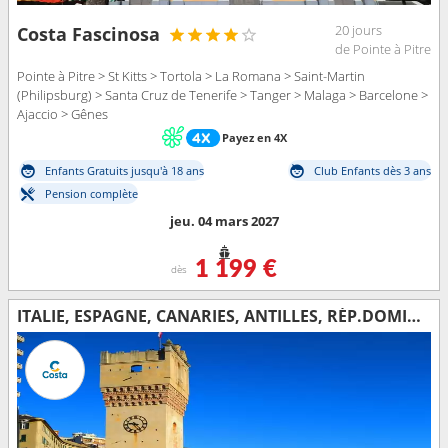
20 jours
Costa Fascinosa
de Pointe à Pitre
Pointe à Pitre > St Kitts > Tortola > La Romana > Saint-Martin
(Philipsburg) > Santa Cruz de Tenerife > Tanger > Malaga > Barcelone >
Ajaccio > Gênes
Payez en 4X
Enfants Gratuits jusqu'à 18 ans
Club Enfants dès 3 ans
Pension complète
jeu. 04 mars 2027
1 199 €
dès
ITALIE, ESPAGNE, CANARIES, ANTILLES, RÉP.DOMINICAINE, ILES VIERGES