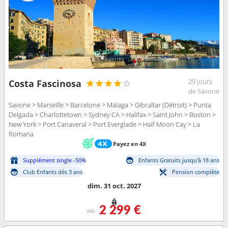
29 jours
Costa Fascinosa
de Savone
Savone > Marseille > Barcelone > Malaga > Gibraltar (Détroit) > Punta
Delgada > Charlottetown > Sydney CA > Halifax > Saint John > Boston >
New York > Port Canaveral > Port Everglade > Half Moon Cay > La
Romana
Payez en 4X
Supplément single -50%
Enfants Gratuits jusqu'à 18 ans
Club Enfants dès 3 ans
Pension complète
dim. 31 oct. 2027
2 299 €
dès