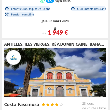
Payez en 4X
Enfants Gratuits jusqu'à 18 ans
Club Enfants dès 3 ans
Pension complète
jeu. 02 mars 2028
1 949 €
dès
ANTILLES, ILES VIERGES, RÉP.DOMINICAINE, BAHAMAS, FLORIDE (USA), ÉTATS-UNIS, AÇORES, PORTUGAL, ESPAGNE, FRANCE, ITALIE
28 jours
Costa Fascinosa
de Pointe à Pitre