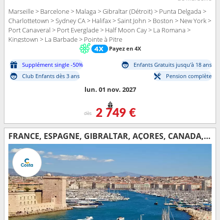
Marseille > Barcelone > Malaga > Gibraltar (Détroit) > Punta Delgada >
Charlottetown > Sydney CA > Halifax > Saint John > Boston > New York >
Port Canaveral > Port Everglade > Half Moon Cay > La Romana >
Kingstown > La Barbade > Pointe à Pitre
Payez en 4X
Supplément single -50%
Enfants Gratuits jusqu'à 18 ans
Club Enfants dès 3 ans
Pension complète
lun. 01 nov. 2027
2 749 €
dès
FRANCE, ESPAGNE, GIBRALTAR, AÇORES, CANADA, ÉTATS-UNIS, FLORIDE (USA), RÉP.DOMINICAINE, ANTILLES, ILES VIERGES