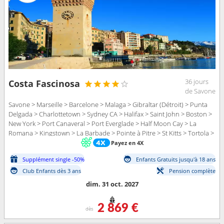
36 jours
Costa Fascinosa
de Savone
Savone > Marseille > Barcelone > Malaga > Gibraltar (Détroit) > Punta
Delgada > Charlottetown > Sydney CA > Halifax > Saint John > Boston >
New York > Port Canaveral > Port Everglade > Half Moon Cay > La
Romana > Kingstown > La Barbade > Pointe à Pitre > St Kitts > Tortola >
La Romana
Payez en 4X
Supplément single -50%
Enfants Gratuits jusqu'à 18 ans
Club Enfants dès 3 ans
Pension complète
dim. 31 oct. 2027
2 869 €
dès