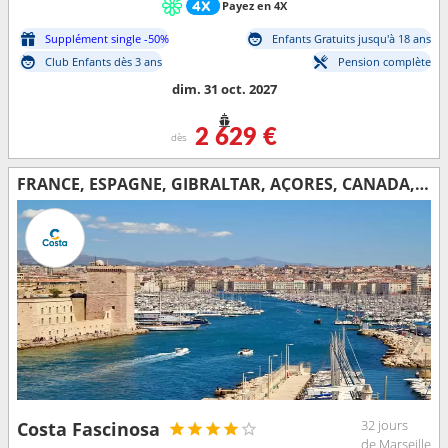
Payez en 4X
Supplément single -50%
Enfants Gratuits jusqu'à 18 ans
Club Enfants dès 3 ans
Pension complète
dim. 31 oct. 2027
2 629 €
dès
FRANCE, ESPAGNE, GIBRALTAR, AÇORES, CANADA, ÉTATS-UNIS, FLORIDE (USA), RÉP.DOMINICAINE, ANTILLES
32 jours
Costa Fascinosa
de Marseille