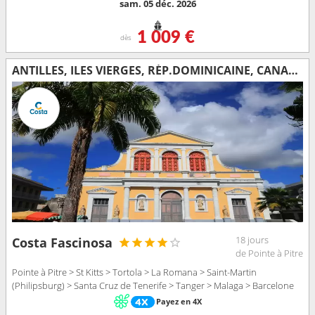
sam. 05 déc. 2026
1 009 €
dès
ANTILLES, ILES VIERGES, RÉP.DOMINICAINE, CANARIES, MAROC, ESPAGNE
18 jours
Costa Fascinosa
de Pointe à Pitre
Pointe à Pitre > St Kitts > Tortola > La Romana > Saint-Martin
(Philipsburg) > Santa Cruz de Tenerife > Tanger > Malaga > Barcelone
Payez en 4X