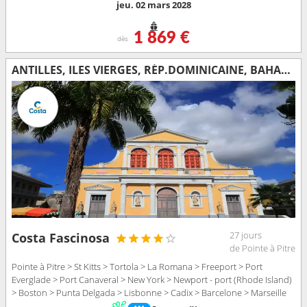
jeu. 02 mars 2028
1 869 €
dès
ANTILLES, ILES VIERGES, RÉP.DOMINICAINE, BAHAMAS, FLORIDE (USA), ÉTATS-UNIS, AÇORES, PORTUGAL, ESPAGNE, FRANCE
27 jours
Costa Fascinosa
de Pointe à Pitre
Pointe à Pitre > St Kitts > Tortola > La Romana > Freeport > Port
Everglade > Port Canaveral > New York > Newport - port (Rhode Island)
> Boston > Punta Delgada > Lisbonne > Cadix > Barcelone > Marseille