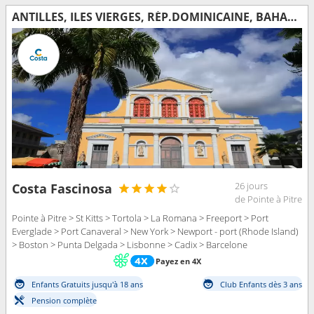
ANTILLES, ILES VIERGES, RÉP.DOMINICAINE, BAHAMAS, FLORIDE (USA), ÉTATS-UNIS, AÇORES, PORTUGAL, ESPAGNE
26 jours
Costa Fascinosa
de Pointe à Pitre
Pointe à Pitre > St Kitts > Tortola > La Romana > Freeport > Port
Everglade > Port Canaveral > New York > Newport - port (Rhode Island)
> Boston > Punta Delgada > Lisbonne > Cadix > Barcelone
Payez en 4X
Enfants Gratuits jusqu'à 18 ans
Club Enfants dès 3 ans
Pension complète