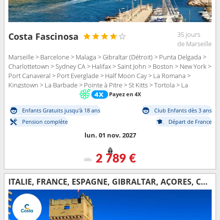
35 jours
Costa Fascinosa
de Marseille
Marseille > Barcelone > Malaga > Gibraltar (Détroit) > Punta Delgada >
Charlottetown > Sydney CA > Halifax > Saint John > Boston > New York >
Port Canaveral > Port Everglade > Half Moon Cay > La Romana >
Kingstown > La Barbade > Pointe à Pitre > St Kitts > Tortola > La
Romana
Payez en 4X
Enfants Gratuits jusqu'à 18 ans
Club Enfants dès 3 ans
Pension complète
Départ de France
lun. 01 nov. 2027
2 789 €
dès
ITALIE, FRANCE, ESPAGNE, GIBRALTAR, AÇORES, CANADA, ÉTATS-UNIS, FLORIDE (USA), RÉP.DOMINICAINE, ANTILLES, ILES VIERGES