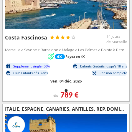
14 jours
Costa Fascinosa
de Marseille
Marseille > Savone > Barcelone > Malaga > Las Palmas > Pointe à Pitre
Payez en 4X
Supplément single -50%
Enfants Gratuits jusqu'à 18 ans
Club Enfants dès 3 ans
Pension complète
ven. 04 déc. 2026
789 €
dès
ITALIE, ESPAGNE, CANARIES, ANTILLES, RÉP.DOMINICAINE