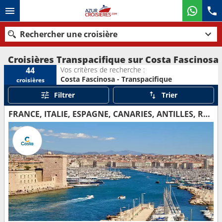
Rechercher une croisière
Croisières Transpacifique sur Costa Fascinosa
Vos critères de recherche :
44
Costa Fascinosa - Transpacifique
croisières
Nos destinations
Filtrer
Trier
Mois de départ
FRANCE, ITALIE, ESPAGNE, CANARIES, ANTILLES, RÉP.DOMINICAINE
Ports
Compagnies
Rechercher