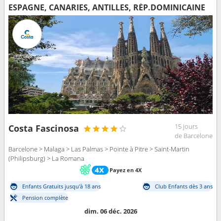
ESPAGNE, CANARIES, ANTILLES, RÉP.DOMINICAINE
15 jours
Costa Fascinosa
de Barcelone
Barcelone > Malaga > Las Palmas > Pointe à Pitre > Saint-Martin
(Philipsburg) > La Romana
Payez en 4X
Enfants Gratuits jusqu'à 18 ans
Club Enfants dès 3 ans
Pension complète
dim. 06 déc. 2026