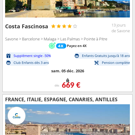
13 jours
Costa Fascinosa
de Savone
Savone > Barcelone > Malaga > Las Palmas > Pointe à Pitre
Payez en 4X
Supplément single -50%
Enfants Gratuits jusqu'à 18 ans
Club Enfants dès 3 ans
Pension complète
sam. 05 déc. 2026
669 €
dès
FRANCE, ITALIE, ESPAGNE, CANARIES, ANTILLES