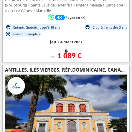
(Philipsburg) > Santa Cruz de Tenerife > Tanger > Malaga > Barcelone >
Ajaccio > Gênes > Marseille
Payez en 4X
Enfants Gratuits jusqu'à 18 ans
Club Enfants dès 3 ans
Pension complète
jeu. 04 mars 2027
1 089 €
dès
ANTILLES, ILES VIERGES, RÉP.DOMINICAINE, CANARIES, MAROC, ESPAGNE, CORSE (FRANCE), ITALIE