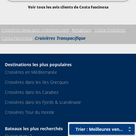
Voir tous les avis clients de Costa Fascinosa
Croisières www.azur-croisieres.com
Armateurs
Costa Croisières
Costa Fascinosa
Croisières Transpacifique
Destinations les plus populaires
Croisières en Méditerranée
Croisières dans les Iles Grecques
Croisières dans les Caraibes
Croisières dans les Fjords & scandinavie
Croisières Tour du monde
Bateaux les plus recherchés
Trier : Meilleures ventes
Queen mary 2