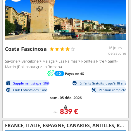
16 jours
Costa Fascinosa
de Savone
Savone > Barcelone > Malaga > Las Palmas > Pointe à Pitre > Saint-
Martin (Philipsburg) > La Romana
Payez en 4X
Supplément single -50%
Enfants Gratuits jusqu'à 18 ans
Club Enfants dès 3 ans
Pension complète
sam. 05 déc. 2026
839 €
dès
FRANCE, ITALIE, ESPAGNE, CANARIES, ANTILLES, RÉP.DOMINICAINE