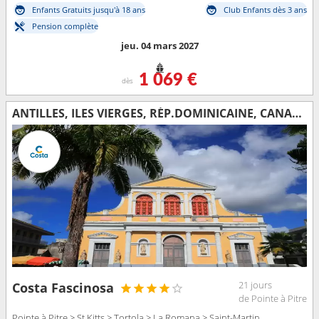
Enfants Gratuits jusqu'à 18 ans
Club Enfants dès 3 ans
Pension complète
jeu. 04 mars 2027
1 069 €
dès
ANTILLES, ILES VIERGES, RÉP.DOMINICAINE, CANARIES, MAROC, ESPAGNE, CORSE (FRANCE), ITALIE, FRANCE
21 jours
Costa Fascinosa
de Pointe à Pitre
Pointe à Pitre > St Kitts > Tortola > La Romana > Saint-Martin