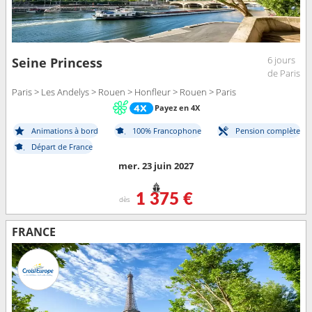
6 jours
Seine Princess
de Paris
Paris > Les Andelys > Rouen > Honfleur > Rouen > Paris
Payez en 4X
Animations à bord
100% Francophone
Pension complète
Départ de France
mer. 23 juin 2027
1 375 €
dès
FRANCE