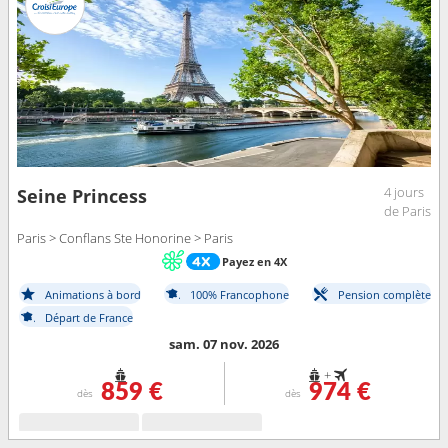
4 jours
Seine Princess
de Paris
Paris > Conflans Ste Honorine > Paris
Payez en 4X
Animations à bord
100% Francophone
Pension complète
Départ de France
sam. 07 nov. 2026
+
859 €
974 €
dès
dès