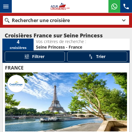
Rechercher une croisière
Croisières France sur Seine Princess
Vos critères de recherche :
4
Seine Princess - France
croisières
Nos destinations
Filtrer
Trier
Mois de départ
FRANCE
Ports
Compagnies
Rechercher