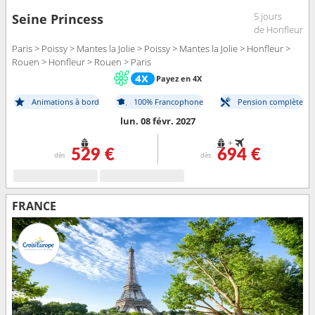
5 jours
Seine Princess
de Honfleur
Paris > Poissy > Mantes la Jolie > Poissy > Mantes la Jolie > Honfleur >
Rouen > Honfleur > Rouen > Paris
Payez en 4X
Animations à bord
100% Francophone
Pension complète
lun. 08 févr. 2027
+
529 €
694 €
dès
dès
FRANCE