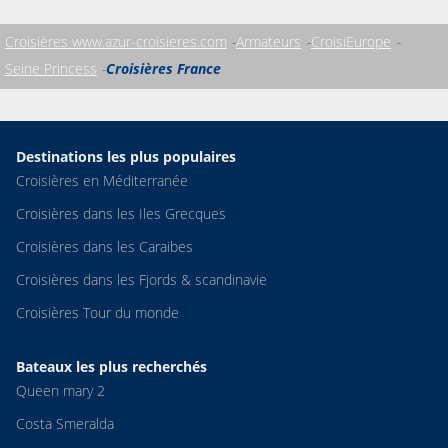
Croisières www.azur-croisieres.com
Armateurs
CroisiEurope
Seine Princess
Croisières France
Destinations les plus populaires
Croisières en Méditerranée
Croisières dans les Iles Grecques
Croisières dans les Caraibes
Croisières dans les Fjords & scandinavie
Croisières Tour du monde
Bateaux les plus recherchés
Queen mary 2
Costa Smeralda