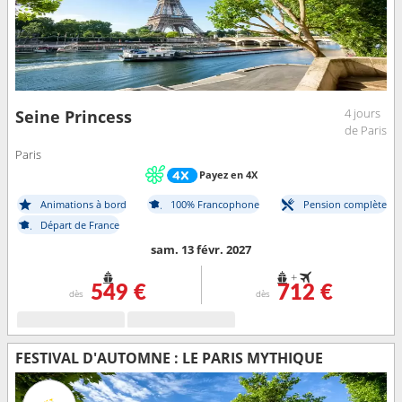
4 jours
Seine Princess
de Paris
Paris
Payez en 4X
Animations à bord
100% Francophone
Pension complète
Départ de France
sam. 13 févr. 2027
+
549 €
712 €
dès
dès
FESTIVAL D'AUTOMNE : LE PARIS MYTHIQUE