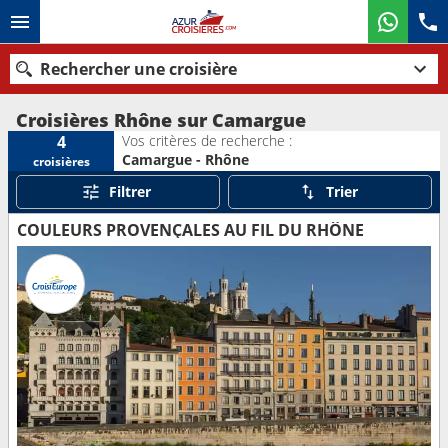
Rechercher une croisière
Croisières Rhône sur Camargue
Vos critères de recherche :
4
Camargue - Rhône
croisières
Nos destinations
Filtrer
Trier
Mois de départ
COULEURS PROVENÇALES AU FIL DU RHÔNE
Ports
Compagnies
Rechercher