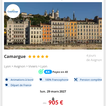
4 jours
Camargue
de Avignon
Lyon > Avignon > Viviers > Lyon
Payez en 4X
Animations à bord
100% Francophone
Pension complète
Départ de France
lun. 29 mars 2027
905 €
dès