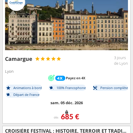
3 jours
Camargue
de Lyon
Lyon
Payez en 4X
Animations à bord
100% Francophone
Pension complète
Départ de France
sam. 05 déc. 2026
685 €
dès
CROISIÈRE FESTIVAL : HISTOIRE, TERROIR ET TRADITIONS SUR LE RHÔNE