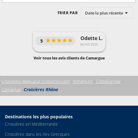
Date la plus récente
TRIER PAR
Odette L.
5
06/02/2025
Voir tous les avis clients de Camargue
Croisières www.azur-croisieres.com
Armateurs
CroisiEurope
Camargue
Croisières Rhône
Destinations les plus populaires
Croisières en Méditerranée
Croisières dans les Iles Grecques