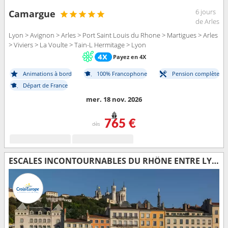
6 jours
Camargue
de Arles
Lyon > Avignon > Arles > Port Saint Louis du Rhone > Martigues > Arles
> Viviers > La Voulte > Tain-L Hermitage > Lyon
Payez en 4X
Animations à bord
100% Francophone
Pension complète
Départ de France
mer. 18 nov. 2026
765 €
dès
ESCALES INCONTOURNABLES DU RHÔNE ENTRE LYON, LA CAMARGUE ET LA PROVENCE AVEC UN DÎNER OFFERT À L'ABBAYE DE COLLONGES - PAUL BOCUSE