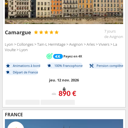
7 jours
Camargue
de Avignon
Lyon > Collonges > Tain-L Hermitage > Avignon > Arles > Viviers > La
Voulte > Lyon
Payez en 4X
Animations à bord
100% Francophone
Pension complète
Départ de France
jeu. 12 nov. 2026
890 €
dès
FRANCE