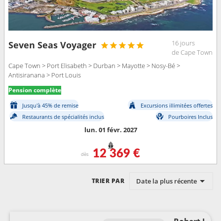
16 jours
Seven Seas Voyager
de Cape Town
Cape Town > Port Elisabeth > Durban > Mayotte > Nosy-Bé >
Antisiranana > Port Louis
Pension complète
Jusqu'à 45% de remise
Excursions illimitées offertes
Restaurants de spécialités inclus
Pourboires Inclus
lun. 01 févr. 2027
12 369 €
dès
Date la plus récente
TRIER PAR