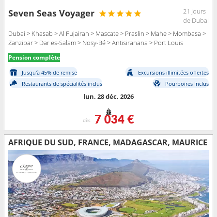
21 jours
Seven Seas Voyager
de Dubai
Dubai > Khasab > Al Fujairah > Mascate > Praslin > Mahe > Mombasa >
Zanzibar > Dar es-Salam > Nosy-Bé > Antisiranana > Port Louis
Pension complète
Jusqu'à 45% de remise
Excursions illimitées offertes
Restaurants de spécialités inclus
Pourboires Inclus
lun. 28 déc. 2026
7 034 €
dès
AFRIQUE DU SUD, FRANCE, MADAGASCAR, MAURICE