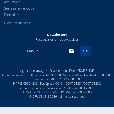
Assurance
Séminaire / groupe
Formalité
Blog Croisieres.fr
Newsletters
Recevez nos offres exclusives
EMAIL*
OK
Agence de voyage spécialisée croisière - CRUISELINE
16 rue du gabian Les flots bleus MC 98 000 Monaco SAM au Capital de 150 000 €
Contact tel : (00) 377 97 97 84 50
N° RCI: 05S04380 - Récépissé CCIN n°2007-01231/2007-01232
Garantie financière Groupama N° police 4000717380/0
N° TVA FR. 44 0000 70 465 - RC RSA de 4 000 000 €
© CRUISELINE 2026 - all rights reserved