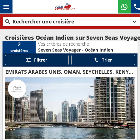
Rechercher une croisière
Croisières Océan Indien sur Seven Seas Voyag
Vos critères de recherche :
2
Seven Seas Voyager - Océan Indien
croisières
Nos destinations
Filtrer
Trier
Mois de départ
EMIRATS ARABES UNIS, OMAN, SEYCHELLES, KENYA, TANZANIE, MADAGASCAR, MAURICE
Ports
Compagnies
Rechercher