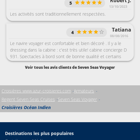
Robert J.
5
13/10/2023
Les activités sont traditionnellement respectées.
Tatiana
4
08/08/2016
Le navire voyager est confortable et bien décoré . Il y a le
dressing dans la cabine : c'est très utile! cabine concierge D
931. Spectacles à bord sont de bonne qualité et certains
sont vraiment exceptionnels.
Voir tous les avis clients de Seven Seas Voyager
Croisières www.azur-croisieres.com
Armateurs
Regent Seven Seas Cruises
Seven Seas Voyager
Croisières Océan Indien
Destinations les plus populaires